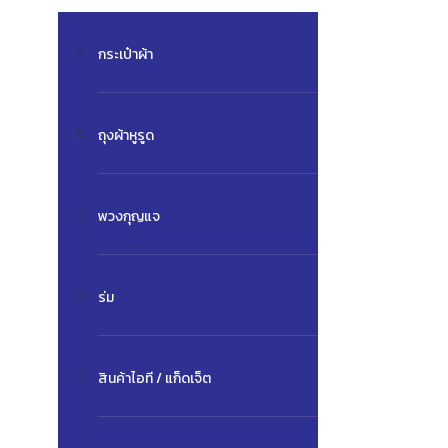
กระเป๋าผ้า
ถุงผ้าหูรูด
พวงกุญแจ
ร่ม
สินค้าไอที / แก็ดเจ็ต