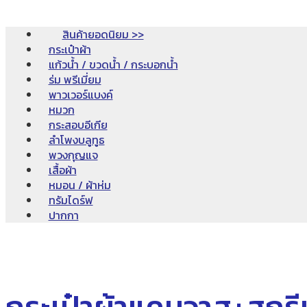
สินค้ายอดนิยม >>
กระเป๋าผ้า
แก้วน้ำ / ขวดน้ำ / กระบอกน้ำ
ร่ม พรีเมี่ยม
พาวเวอร์แบงค์
หมวก
กระสอบอีเกีย
ลำโพงบลูทูธ
พวงกุญแจ
เสื้อผ้า
หมอน / ผ้าห่ม
ทรัมไดร์ฟ
ปากกา
กระเป๋าผ้าแคนวาส+สกรี