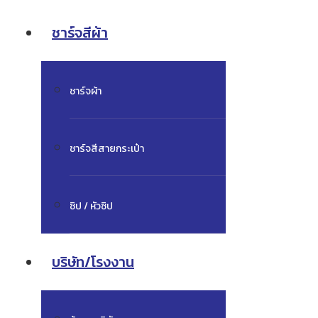
ชาร์จสีผ้า
ชาร์จผ้า
ชาร์จสีสายกระเป๋า
ซิป / หัวซิป
บริษัท/โรงงาน