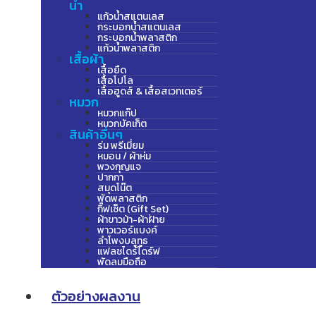
น้ำ
แก้วน้ำสแตนเลส
กระบอกน้ำสแตนเลส
กระบอกน้ำพลาสติก
แก้วน้ำพลาสติก
เสื้อผ้า
เสื้อยืด
เสื้อโปโล
เสื้อฮูดส์ & เสื้อสเวทเตอร์
หมวก
หมวกแก๊ป
หมวกบัคเก็ต
สินค้าอื่นๆ
ร่ม พรีเมี่ยม
หมอน / ผ้าห่ม
พวงกุญแจ
ปากกา
สมุดโน๊ต
พัดพลาสติก
กิ๊ฟเซ็ต (Gift Set)
ผ้าขาวม้า-ผ้าฝ้าย
พาวเวอร์แบงค์
ลำโพงบลูทูธ
แฟลชไดร์ไดร์ฟ
พัดลมมือถือ
ตัวอย่างผลงาน