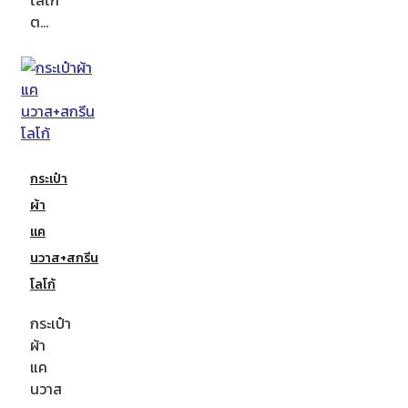
ต…
กระเป๋า
ผ้า
แค
นวาส+สกรีน
โลโก้
กระเป๋า
ผ้า
แค
นวาส