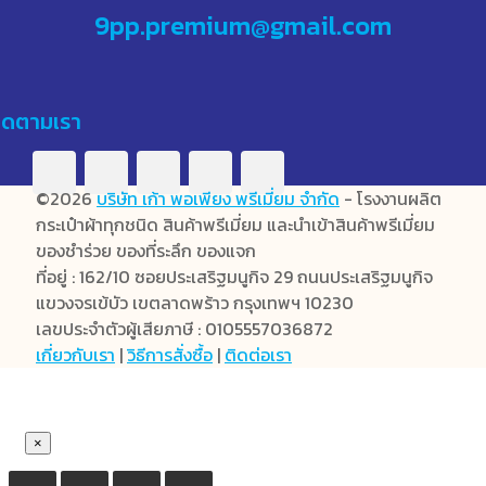
9pp.premium@gmail.com
ิดตามเรา
©2026
บริษัท เก้า พอเพียง พรีเมี่ยม จำกัด
- โรงงานผลิต
กระเป๋าผ้าทุกชนิด สินค้าพรีเมี่ยม และนำเข้าสินค้าพรีเมี่ยม
ของชำร่วย ของที่ระลึก ของแจก
ที่อยู่ : 162/10 ซอยประเสริฐมนูกิจ 29 ถนนประเสริฐมนูกิจ
แขวงจรเข้บัว เขตลาดพร้าว กรุงเทพฯ 10230
เลขประจำตัวผู้เสียภาษี : 0105557036872
เกี่ยวกับเรา
|
วิธีการสั่งซื้อ
|
ติดต่อเรา
×