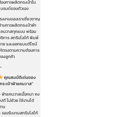
ต้องการผลิตกระเป๋าใน
แบรนด์ของตัวเอง
โรงงานของเราเชี่ยวชาญ
้านการผลิตกระเป๋าผ้า
แคนวาสทุกแบบ พร้อม
ริการ สกรีนโลโก้ พิมพ์
ลาย และออกแบบดีไซน์
ให้ตรงตามความต้องการ
ของลูกค้า
—
คุณสมบัติเด่นของ
“กระเป๋าผ้าแคนวาส”
– ผ้าแคนวาสเนื้อหนา คง
ูปดี ไม่ย้วย ใช้งานได้
นาน
– รองรับงานสกรีนโลโก้