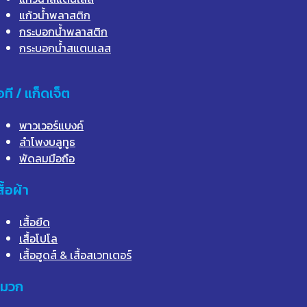
แก้วน้ำพลาสติก
กระบอกน้ำพลาสติก
กระบอกน้ำสแตนเลส
อที / แก็ดเจ็ต
พาวเวอร์แบงค์
ลำโพงบลูทูธ
พัดลมมือถือ
สื้อผ้า
เสื้อยืด
เสื้อโปโล
เสื้อฮูดส์ & เสื้อสเวทเตอร์
มวก