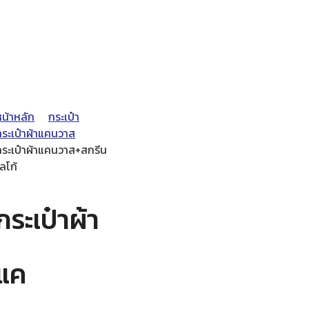
หน้าหลัก
กระเป๋า
กระเป๋าผ้าแคนวาส
กระเป๋าผ้าแคนวาส+สกรีน
ลโก้
กระเป๋าผ้า
แค