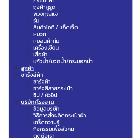
กระเป๋าผ้า
ถุงผ้าหูรูด
พวงกุญแจ
ร่ม
สินค้าไอที / แก็ดเจ็ต
หมวก
หมอนผ้าห่ม
เครื่องเขียน
เสื้อผ้า
แก้วน้ำ/ขวดน้ำ/กระบอกน้ำ
ลูกค้า
ชาร์จสีผ้า
ชาร์จผ้า
ชาร์จสีสายกระเป๋า
ซิป / หัวซิป
บริษัท/โรงงาน
ข้อมูลบริษัท
วิธีการสั่งผลิตกระเป๋าผ้า
เกร็ดความรู้
กิจกรรมเพื่อสังคม
ติดต่อเรา