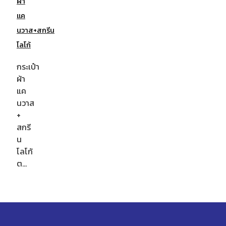
ผ้า
แค
นวาส+สกรีน
โลโก้
กระเป๋า
ผ้า
แค
นวาส
+
สกรี
น
โลโก้
ต…