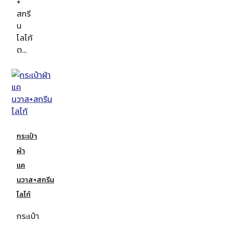
+
สกรี
น
โลโก้
ต…
กระเป๋า
ผ้า
แค
นวาส+สกรีน
โลโก้
กระเป๋า