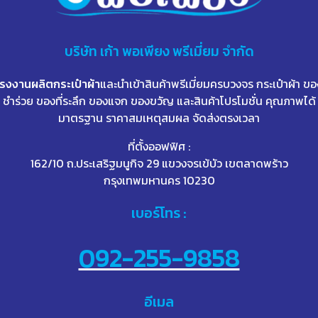
บริษัท
เก้า
พอเพียง พรีเมี่ยม จำกัด
โรงงานผลิตกระเป๋าผ้า
และนำเข้าสินค้าพรีเมี่ยมครบวงจร กระเป๋าผ้า ขอ
ชำร่วย ของที่ระลึก ของแจก ของขวัญ และสินค้าโปรโมชั่น คุณภาพได้
มาตรฐาน ราคาสมเหตุสมผล จัดส่งตรงเวลา
ที่ตั้งออฟฟิศ :
162/10 ถ.ประเสริฐมนูกิจ 29 แขวงจรเข้บัว เขตลาดพร้าว
กรุงเทพมหานคร 10230
เบอร์โทร :
092-255-9858
อีเมล