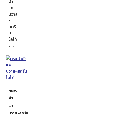
ผ้า
แค
นวาส
+
สกรี
น
โลโก้
ต…
กระเป๋า
ผ้า
แค
นวาส+สกรีน