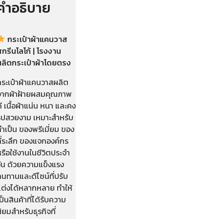
คำอธิบาย
กระเป๋าผ้าแคนวาส
กรีนโลโก้ | โรงงาน
ผลิตกระเป๋าผ้าโดยตรง
กระเป๋าผ้าแคนวาสผลิต
จากผ้าฝ้ายผสมคุณภาพ
ี เนื้อผ้าแน่น หนา และคง
รูปสวยงาม เหมาะสำหรับ
ำเป็น ของพรีเมี่ยม ของ
ี่ระลึก ของแจกองค์กร
รือใช้งานในชีวิตประจำ
วัน ด้วยความแข็งแรง
นทานและดีไซน์ที่ปรับ
แต่งได้หลากหลาย ทำให้
ป็นสินค้าที่ได้รับความ
ิยมสำหรับธุรกิจที่