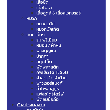
เสื้อยืด
เสื้อโปโล
เสื้อฮูดส์ & เสื้อสเวทเตอร์
หมวก
หมวกแก๊ป
หมวกบัคเก็ต
สินค้าอื่นๆ
ร่ม พรีเมี่ยม
หมอน / ผ้าห่ม
พวงกุญแจ
ปากกา
สมุดโน๊ต
พัดพลาสติก
กิ๊ฟเซ็ต (Gift Set)
ผ้าขาวม้า-ผ้าฝ้าย
พาวเวอร์แบงค์
ลำโพงบลูทูธ
แฟลชไดร์ไดร์ฟ
พัดลมมือถือ
ตัวอย่างผลงาน