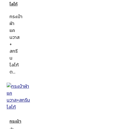
โลโก้
กระเป๋า
ผ้า
แค
นวาส
+
สกรี
น
โลโก้
ต…
กระเป๋า