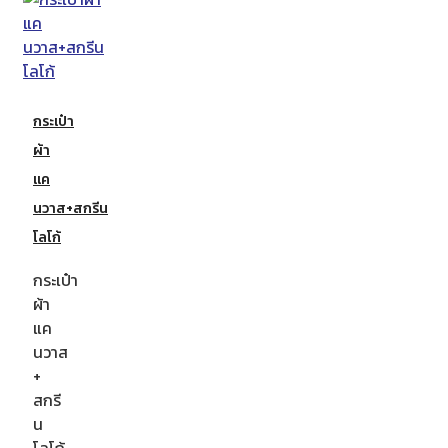
กระเป๋า
ผ้า
แค
นวาส+สกรีน
โลโก้
กระเป๋า
ผ้า
แค
นวาส
+
สกรี
น
โลโก้