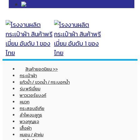
สินค้ายอดนิยม >>
กระเป๋าผ้า
แก้วน้ำ / ขวดน้ำ / กระบอกน้ำ
ร่ม พรีเมี่ยม
พาวเวอร์แบงค์
หมวก
กระสอบอีเกีย
ลำโพงบลูทูธ
พวงกุญแจ
เสื้อผ้า
หมอน / ผ้าห่ม