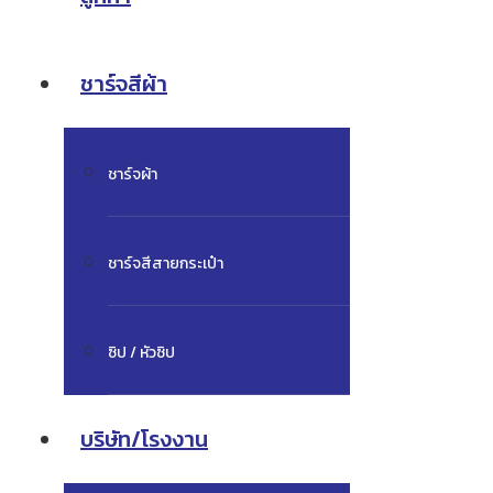
ชาร์จสีผ้า
ชาร์จผ้า
ชาร์จสีสายกระเป๋า
ซิป / หัวซิป
บริษัท/โรงงาน