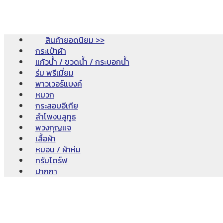
สินค้ายอดนิยม >>
กระเป๋าผ้า
แก้วน้ำ / ขวดน้ำ / กระบอกน้ำ
ร่ม พรีเมี่ยม
พาวเวอร์แบงค์
หมวก
กระสอบอีเกีย
ลำโพงบลูทูธ
พวงกุญแจ
เสื้อผ้า
หมอน / ผ้าห่ม
ทรัมไดร์ฟ
ปากกา