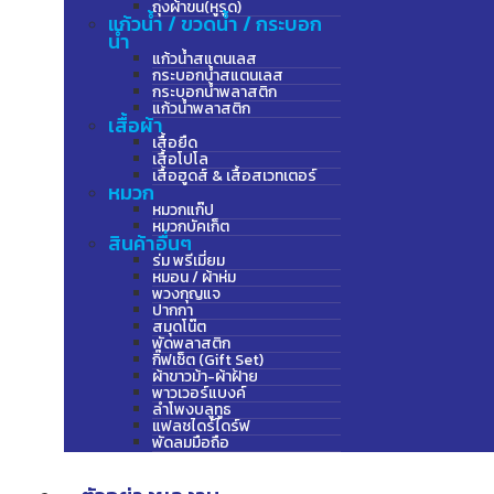
ถุงผ้าขน(หูรูด)
แก้วน้ำ / ขวดน้ำ / กระบอก
น้ำ
แก้วน้ำสแตนเลส
กระบอกน้ำสแตนเลส
กระบอกน้ำพลาสติก
แก้วน้ำพลาสติก
เสื้อผ้า
เสื้อยืด
เสื้อโปโล
เสื้อฮูดส์ & เสื้อสเวทเตอร์
หมวก
หมวกแก๊ป
หมวกบัคเก็ต
สินค้าอื่นๆ
ร่ม พรีเมี่ยม
หมอน / ผ้าห่ม
พวงกุญแจ
ปากกา
สมุดโน๊ต
พัดพลาสติก
กิ๊ฟเซ็ต (Gift Set)
ผ้าขาวม้า-ผ้าฝ้าย
พาวเวอร์แบงค์
ลำโพงบลูทูธ
แฟลชไดร์ไดร์ฟ
พัดลมมือถือ