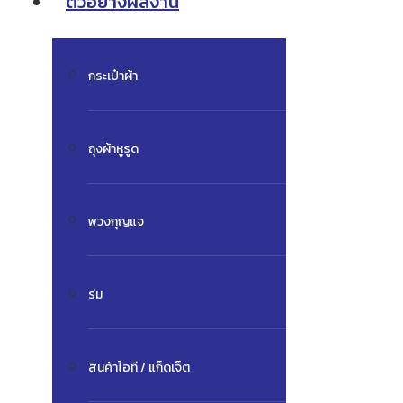
ตัวอย่างผลงาน
กระเป๋าผ้า
ถุงผ้าหูรูด
พวงกุญแจ
ร่ม
สินค้าไอที / แก็ดเจ็ต