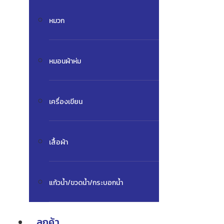
หมวก
หมอนผ้าห่ม
เครื่องเขียน
เสื้อผ้า
แก้วน้ำ/ขวดน้ำ/กระบอกน้ำ
ลูกค้า