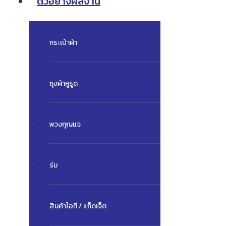
ตัวอย่างผลงาน
กระเป๋าผ้า
ถุงผ้าหูรูด
พวงกุญแจ
ร่ม
สินค้าไอที / แก็ดเจ็ต