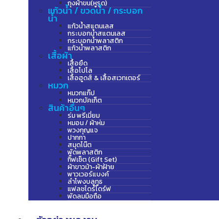
ถุงผ้าขน(หูรูด)
แก้วน้ำ / ขวดน้ำ / กระบอก
น้ำ
แก้วน้ำสแตนเลส
กระบอกน้ำสแตนเลส
กระบอกน้ำพลาสติก
แก้วน้ำพลาสติก
เสื้อผ้า
เสื้อยืด
เสื้อโปโล
เสื้อฮูดส์ & เสื้อสเวทเตอร์
หมวก
หมวกแก๊ป
หมวกบัคเก็ต
สินค้าอื่นๆ
ร่ม พรีเมี่ยม
หมอน / ผ้าห่ม
พวงกุญแจ
ปากกา
สมุดโน๊ต
พัดพลาสติก
กิ๊ฟเซ็ต (Gift Set)
ผ้าขาวม้า-ผ้าฝ้าย
พาวเวอร์แบงค์
ลำโพงบลูทูธ
แฟลชไดร์ไดร์ฟ
พัดลมมือถือ