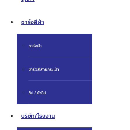
ชาร์จสีผ้า
ชาร์จผ้า
ชาร์จสีสายกระเป๋า
ซิป / หัวซิป
บริษัท/โรงงาน