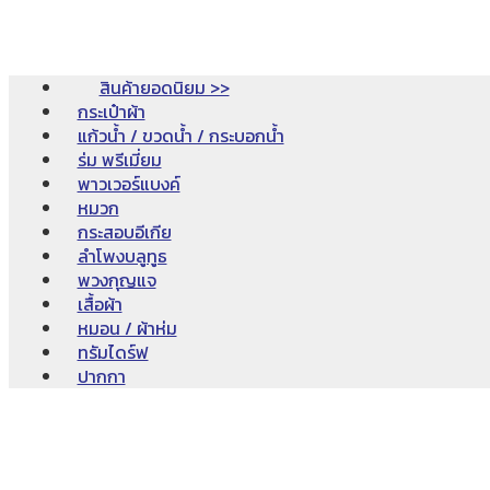
สินค้ายอดนิยม >>
กระเป๋าผ้า
แก้วน้ำ / ขวดน้ำ / กระบอกน้ำ
ร่ม พรีเมี่ยม
พาวเวอร์แบงค์
หมวก
กระสอบอีเกีย
ลำโพงบลูทูธ
พวงกุญแจ
เสื้อผ้า
หมอน / ผ้าห่ม
ทรัมไดร์ฟ
ปากกา