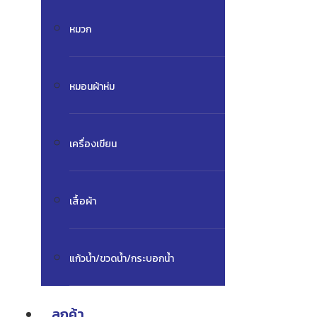
หมวก
หมอนผ้าห่ม
เครื่องเขียน
เสื้อผ้า
แก้วน้ำ/ขวดน้ำ/กระบอกน้ำ
ลูกค้า