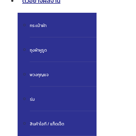
ตัวอย่างผลงาน
กระเป๋าผ้า
ถุงผ้าหูรูด
พวงกุญแจ
ร่ม
สินค้าไอที / แก็ดเจ็ต