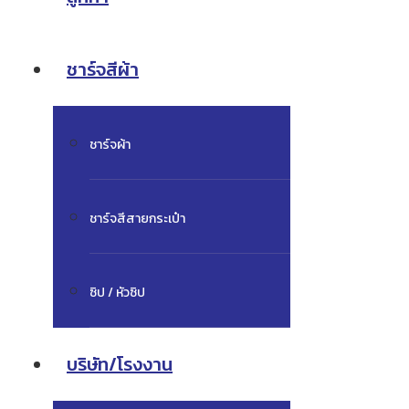
ชาร์จสีผ้า
ชาร์จผ้า
ชาร์จสีสายกระเป๋า
ซิป / หัวซิป
บริษัท/โรงงาน