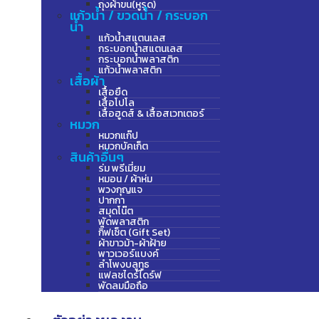
ถุงผ้าขน(หูรูด)
แก้วน้ำ / ขวดน้ำ / กระบอก
น้ำ
แก้วน้ำสแตนเลส
กระบอกน้ำสแตนเลส
กระบอกน้ำพลาสติก
แก้วน้ำพลาสติก
เสื้อผ้า
เสื้อยืด
เสื้อโปโล
เสื้อฮูดส์ & เสื้อสเวทเตอร์
หมวก
หมวกแก๊ป
หมวกบัคเก็ต
สินค้าอื่นๆ
ร่ม พรีเมี่ยม
หมอน / ผ้าห่ม
พวงกุญแจ
ปากกา
สมุดโน๊ต
พัดพลาสติก
กิ๊ฟเซ็ต (Gift Set)
ผ้าขาวม้า-ผ้าฝ้าย
พาวเวอร์แบงค์
ลำโพงบลูทูธ
แฟลชไดร์ไดร์ฟ
พัดลมมือถือ