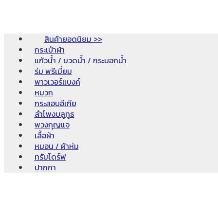
สินค้ายอดนิยม >>
กระเป๋าผ้า
แก้วน้ำ / ขวดน้ำ / กระบอกน้ำ
ร่ม พรีเมี่ยม
พาวเวอร์แบงค์
หมวก
กระสอบอีเกีย
ลำโพงบลูทูธ
พวงกุญแจ
เสื้อผ้า
หมอน / ผ้าห่ม
ทรัมไดร์ฟ
ปากกา