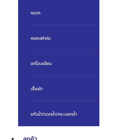
หมวก
หมอนผ้าห่ม
เครื่องเขียน
เสื้อผ้า
แก้วน้ำ/ขวดน้ำ/กระบอกน้ำ
ลูกค้า