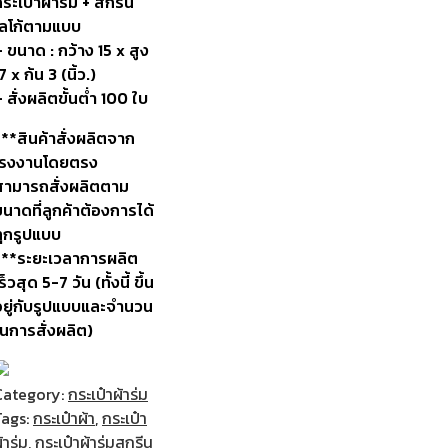
ระเป๋าผ้าร่ม + สกรีน
โลโก้ตามแบบ
 ขนาด : กว้าง 15 x สูง
7 x ก้น 3 (นิ้ว.)
 สั่งผลิตขั้นต่ำ 100 ใบ
***สินค้าสั่งผลิตจาก
โรงงานโดยตรง
สามารถสั่งผลิตตาม
นาดที่ลูกค้าต้องการได้
ทุกรูปแบบ
***ระยะเวลาการผลิต
ร็วสุด 5-7 วัน (ทั้งนี้ ขึ้น
อยู่กับรูปแบบและจำนวน
ในการสั่งผลิต)
Category:
กระเป๋าผ้าร่ม
Tags:
กระเป๋าผ้า
,
กระเป๋า
้าร่ม
,
กระเป๋าผ้าร่มสกรีน