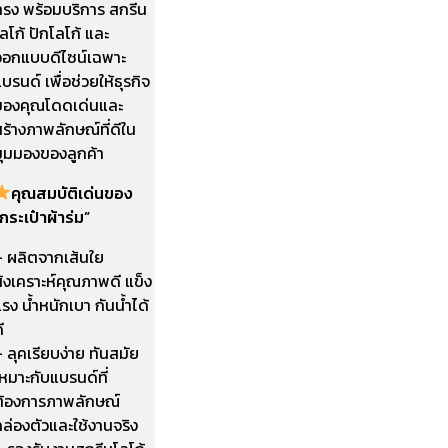
ทรง พร้อมบริการ สกรีน
ลโก้ ปักโลโก้ และ
ออกแบบดีไซน์เฉพาะ
บรนด์ เพื่อช่วยให้ธุรกิจ
ของคุณโดดเด่นและ
ร้างภาพลักษณ์ที่ดีใน
มุมมองของลูกค้า
คุณสมบัติเด่นของ
กระเป๋าผ้าร่ม”
– ผลิตจากเส้นใย
ังเคราะห์คุณภาพดี แข็ง
รง น้ำหนักเบา กันน้ำได้
ี
 ลุคเรียบง่าย ทันสมัย
หมาะกับแบรนด์ที่
ต้องการภาพลักษณ์
ล่องตัวและใช้งานจริง