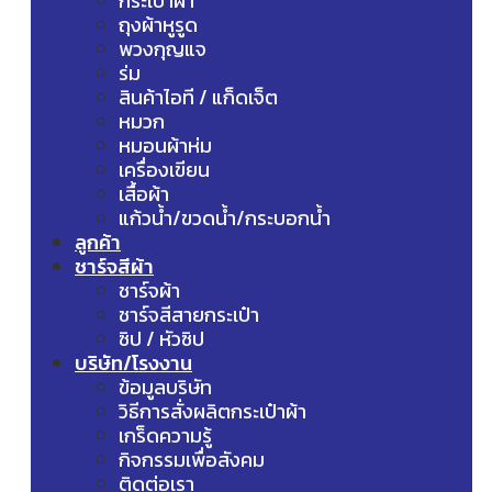
กระเป๋าผ้า
ถุงผ้าหูรูด
พวงกุญแจ
ร่ม
สินค้าไอที / แก็ดเจ็ต
หมวก
หมอนผ้าห่ม
เครื่องเขียน
เสื้อผ้า
แก้วน้ำ/ขวดน้ำ/กระบอกน้ำ
ลูกค้า
ชาร์จสีผ้า
ชาร์จผ้า
ชาร์จสีสายกระเป๋า
ซิป / หัวซิป
บริษัท/โรงงาน
ข้อมูลบริษัท
วิธีการสั่งผลิตกระเป๋าผ้า
เกร็ดความรู้
กิจกรรมเพื่อสังคม
ติดต่อเรา