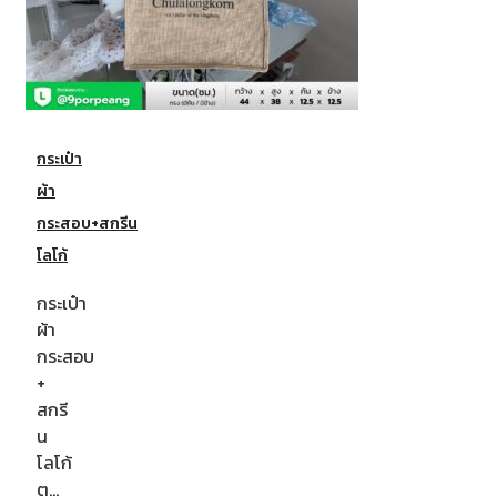
กระเป๋า
ผ้า
กระสอบ+สกรีน
โลโก้
กระเป๋า
ผ้า
กระสอบ
+
สกรี
น
โลโก้
ต…