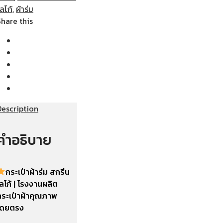
ลโก้
,
ผ้าร่ม
Share this
Description
คำอธิบาย
กระเป๋าผ้าร่ม สกรีน
ลโก้ | โรงงานผลิต
กระเป๋าผ้าคุณภาพ
โดยตรง