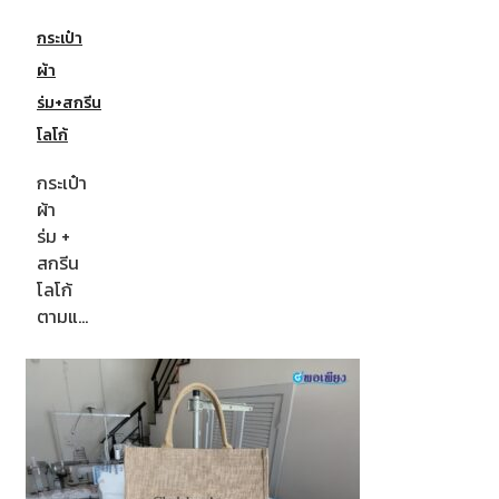
กระเป๋า
ผ้า
ร่ม+สกรีน
โลโก้
กระเป๋า
ผ้า
ร่ม +
สกรีน
โลโก้
ตามแ…