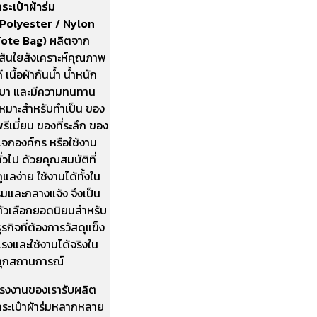
ระเป๋าผ้าร่ม
(Polyester / Nylon
Tote Bag)
ผลิตจาก
เส้นใยสังเคราะห์คุณภาพ
ี เนื้อผ้ากันน้ำ น้ำหนัก
เบา และมีความทนทาน
เหมาะสำหรับทำเป็น ของ
รีเมี่ยม ของที่ระลึก ของ
แจกองค์กร หรือใช้งาน
ั่วไป ด้วยคุณสมบัติที่
ูแลง่าย ใช้งานได้ทั้งใน
่มและกลางแจ้ง จึงเป็น
ตัวเลือกยอดนิยมสำหรับ
ุรกิจที่ต้องการวัสดุแข็ง
รงและใช้งานได้จริงใน
ทุกสถานการณ์
โรงงานของเรารับผลิต
กระเป๋าผ้าร่มหลากหลาย