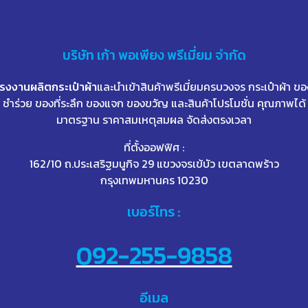
บริษัท
เก้า
พอเพียง พรีเมี่ยม จำกัด
โรงงานผลิตกระเป๋าผ้า
และนำเข้าสินค้าพรีเมี่ยมครบวงจร กระเป๋าผ้า ขอ
ชำร่วย ของที่ระลึก ของแจก ของขวัญ และสินค้าโปรโมชั่น คุณภาพได้
มาตรฐาน ราคาสมเหตุสมผล จัดส่งตรงเวลา
ที่ตั้งออฟฟิศ :
162/10 ถ.ประเสริฐมนูกิจ 29 แขวงจรเข้บัว เขตลาดพร้าว
กรุงเทพมหานคร 10230
เบอร์โทร :
092-255-9858
อีเมล