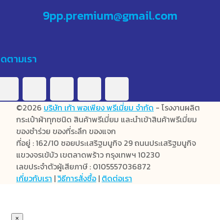
9pp.premium@gmail.com
ิดตามเรา
©2026
บริษัท เก้า พอเพียง พรีเมี่ยม จำกัด
- โรงงานผลิต
กระเป๋าผ้าทุกชนิด สินค้าพรีเมี่ยม และนำเข้าสินค้าพรีเมี่ยม
ของชำร่วย ของที่ระลึก ของแจก
ที่อยู่ : 162/10 ซอยประเสริฐมนูกิจ 29 ถนนประเสริฐมนูกิจ
แขวงจรเข้บัว เขตลาดพร้าว กรุงเทพฯ 10230
เลขประจำตัวผู้เสียภาษี : 0105557036872
เกี่ยวกับเรา
|
วิธีการสั่งซื้อ
|
ติดต่อเรา
×