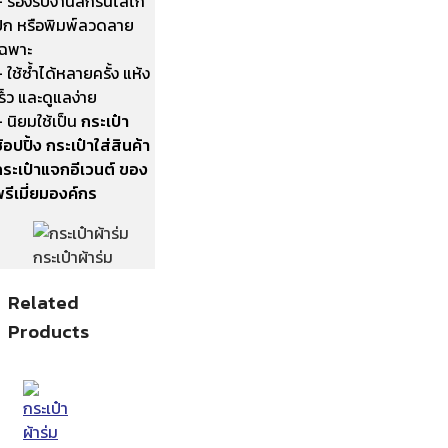
– รองรับงานสกรีนโลโก้
ปัก หรือพิมพ์ลวดลาย
เฉพาะ
 ใช้ซ้ำได้หลายครั้ง แห้ง
ร็ว และดูแลง่าย
 นิยมใช้เป็น
กระเป๋า
้อปปิ้ง กระเป๋าใส่สินค้า
กระเป๋าแจกอีเวนต์ ของ
รีเมี่ยมองค์กร
กระเป๋าผ้าร่ม
Related
Products