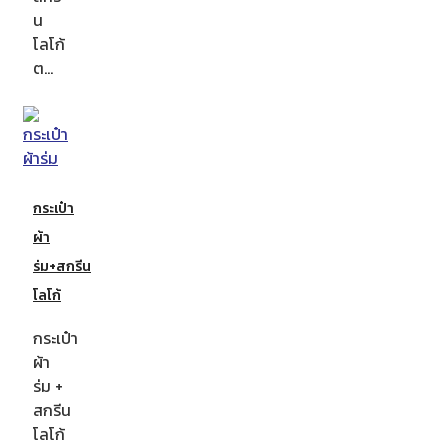
น
โลโก้
ต…
กระเป๋า
ผ้า
ร่ม+สกรีน
โลโก้
กระเป๋า
ผ้า
ร่ม +
สกรีน
โลโก้