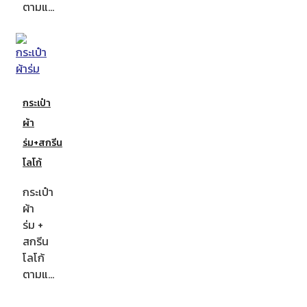
ตามแ…
กระเป๋า
ผ้า
ร่ม+สกรีน
โลโก้
กระเป๋า
ผ้า
ร่ม +
สกรีน
โลโก้
ตามแ…