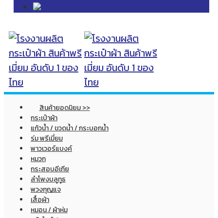
สินค้ายอดนิยม >>
กระเป๋าผ้า
แก้วน้ำ / ขวดน้ำ / กระบอกน้ำ
ร่ม พรีเมี่ยม
พาวเวอร์แบงค์
หมวก
กระสอบอีเกีย
ลำโพงบลูทูธ
พวงกุญแจ
เสื้อผ้า
หมอน / ผ้าห่ม