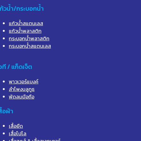
ก้วน้ำ/กระบอกน้ำ
แก้วน้ำสแตนเลส
แก้วน้ำพลาสติก
กระบอกน้ำพลาสติก
กระบอกน้ำสแตนเลส
อที / แก็ดเจ็ต
พาวเวอร์แบงค์
ลำโพงบลูทูธ
พัดลมมือถือ
สื้อผ้า
เสื้อยืด
เสื้อโปโล
เสื้อฮูดส์ & เสื้อสเวทเตอร์