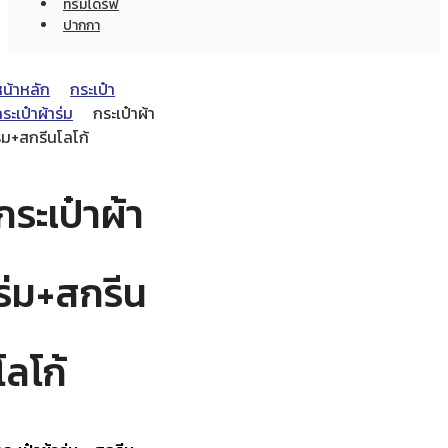
ทรัมไดร์ฟ
ปากกา
หน้าหลัก
กระเป๋า
ระเป๋าผ้าร่ม
กระเป๋าผ้า
่ม+สกรีนโลโก้
กระเป๋าผ้า
ร่ม+สกรีน
โลโก้