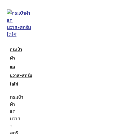
กระเป๋า
ผ้า
แค
นวาส+สกรีน
โลโก้
กระเป๋า
ผ้า
แค
นวาส
+
สกรี