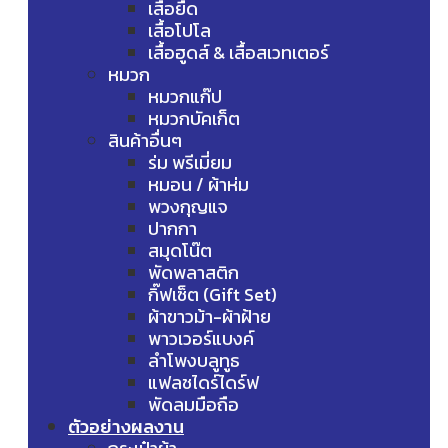
เสื้อยืด
เสื้อโปโล
เสื้อฮูดส์ & เสื้อสเวทเตอร์
หมวก
หมวกแก๊ป
หมวกบัคเก็ต
สินค้าอื่นๆ
ร่ม พรีเมี่ยม
หมอน / ผ้าห่ม
พวงกุญแจ
ปากกา
สมุดโน๊ต
พัดพลาสติก
กิ๊ฟเซ็ต (Gift Set)
ผ้าขาวม้า-ผ้าฝ้าย
พาวเวอร์แบงค์
ลำโพงบลูทูธ
แฟลชไดร์ไดร์ฟ
พัดลมมือถือ
ตัวอย่างผลงาน