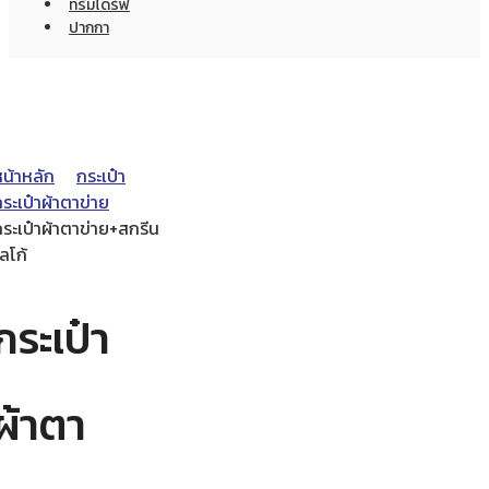
ทรัมไดร์ฟ
ปากกา
หน้าหลัก
กระเป๋า
ระเป๋าผ้าตาข่าย
ระเป๋าผ้าตาข่าย+สกรีน
ลโก้
กระเป๋า
ผ้าตา