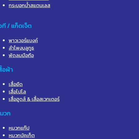
กระบอกน้ำสแตนเลส
อที / แก็ดเจ็ต
พาวเวอร์แบงค์
ลำโพงบลูทูธ
พัดลมมือถือ
สื้อผ้า
เสื้อยืด
เสื้อโปโล
เสื้อฮูดส์ & เสื้อสเวทเตอร์
มวก
หมวกแก๊ป
หมวกบัคเก็ต