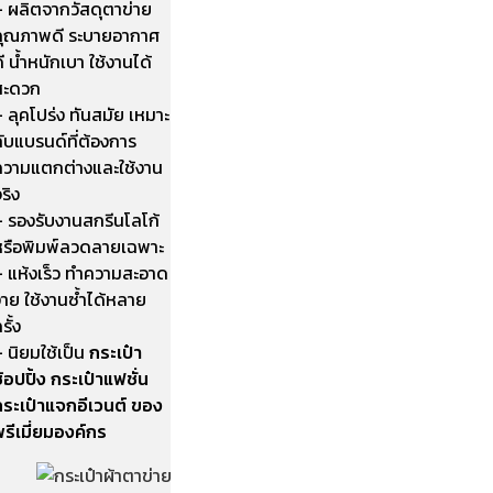
– ผลิตจากวัสดุตาข่าย
คุณภาพดี ระบายอากาศ
ี น้ำหนักเบา ใช้งานได้
สะดวก
 ลุคโปร่ง ทันสมัย เหมาะ
ับแบรนด์ที่ต้องการ
ความแตกต่างและใช้งาน
ริง
– รองรับงานสกรีนโลโก้
หรือพิมพ์ลวดลายเฉพาะ
– แห้งเร็ว ทำความสะอาด
่าย ใช้งานซ้ำได้หลาย
รั้ง
 นิยมใช้เป็น
กระเป๋า
้อปปิ้ง กระเป๋าแฟชั่น
กระเป๋าแจกอีเวนต์ ของ
รีเมี่ยมองค์กร