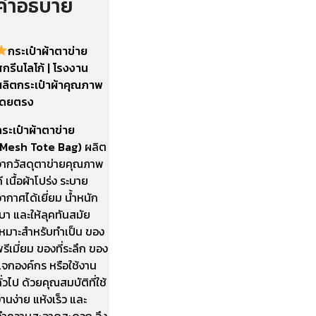
คำอธิบาย
กระเป๋าผ้าตาข่าย
กรีนโลโก้ | โรงงาน
ผลิตกระเป๋าผ้าคุณภาพ
โดยตรง
กระเป๋าผ้าตาข่าย
(Mesh Tote Bag)
ผลิต
จากวัสดุตาข่ายคุณภาพ
ี เนื้อผ้าโปร่ง ระบาย
ากาศได้เยี่ยม น้ำหนัก
บา และให้ลุคทันสมัย
เหมาะสำหรับทำเป็น ของ
รีเมี่ยม ของที่ระลึก ของ
แจกองค์กร หรือใช้งาน
ั่วไป ด้วยคุณสมบัติที่ใช้
านง่าย แห้งเร็ว และ
ทำความสะอาดสะดวก จึง