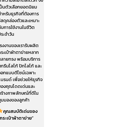
เป็นตัวเลือกยอดนิยม
ำหรับธุรกิจที่ต้องการ
ัสดุคล่องตัวและเหมาะ
ับการใช้งานในชีวิต
ประจำวัน
โรงงานของเรารับผลิต
กระเป๋าผ้าตาข่ายหลาก
หลายทรง พร้อมบริการ
กรีนโลโก้ ปักโลโก้ และ
ออกแบบดีไซน์เฉพาะ
บรนด์ เพื่อช่วยให้ธุรกิจ
ของคุณโดดเด่นและ
ร้างภาพลักษณ์ที่ดีใน
มุมมองของลูกค้า
คุณสมบัติเด่นของ
กระเป๋าผ้าตาข่าย”