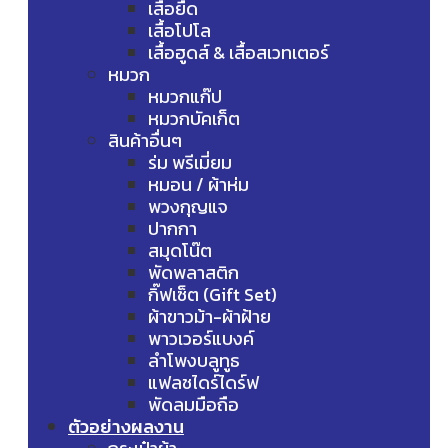
เสื้อยืด
เสื้อโปโล
เสื้อฮูดส์ & เสื้อสเวทเตอร์
หมวก
หมวกแก๊ป
หมวกบัคเก็ต
สินค้าอื่นๆ
ร่ม พรีเมี่ยม
หมอน / ผ้าห่ม
พวงกุญแจ
ปากกา
สมุดโน๊ต
พัดพลาสติก
กิ๊ฟเซ็ต (Gift Set)
ผ้าขาวม้า-ผ้าฝ้าย
พาวเวอร์แบงค์
ลำโพงบลูทูธ
แฟลชไดร์ไดร์ฟ
พัดลมมือถือ
ตัวอย่างผลงาน