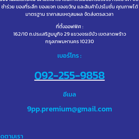
ชำร่วย ของที่ระลึก ของแจก ของขวัญ และสินค้าโปรโมชั่น คุณภาพได้
มาตรฐาน ราคาสมเหตุสมผล จัดส่งตรงเวลา
ที่ตั้งออฟฟิศ :
162/10 ถ.ประเสริฐมนูกิจ 29 แขวงจรเข้บัว เขตลาดพร้าว
กรุงเทพมหานคร 10230
เบอร์โทร :
092-255-9858
อีเมล
9pp.premium@gmail.com
ิดตามเรา