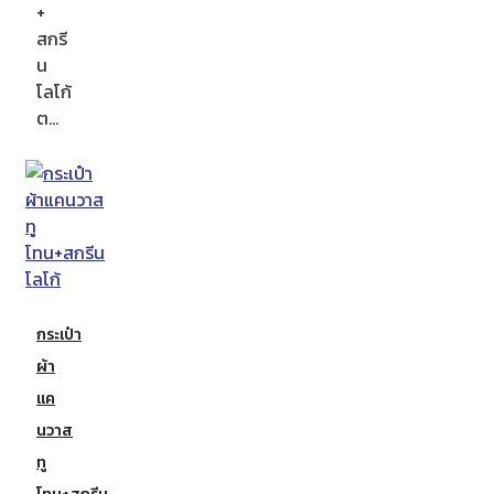
+
สกรี
น
โลโก้
ต…
กระเป๋า
ผ้า
แค
นวาส
ทู