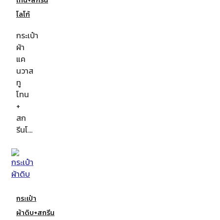
โทน+สกรีน
โลโก้
กระเป๋า
ผ้า
แค
นวาส
ทู
โทน
+
สก
รีนโ…
กระเป๋า
ผ้าดิบ+สกรีน