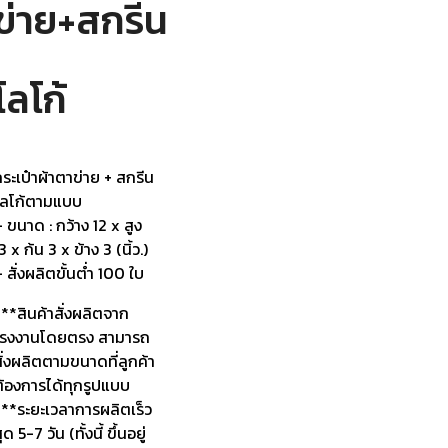
ข่าย+สกรีน
โลโก้
ระเป๋าผ้าตาข่าย + สกรีน
โลโก้ตามแบบ
 ขนาด : กว้าง 12 x สูง
3 x ก้น 3 x ข้าง 3 (นิ้ว.)
 สั่งผลิตขั้นต่ำ 100 ใบ
**สินค้าสั่งผลิตจาก
โรงงานโดยตรง สามารถ
ั่งผลิตตามขนาดที่ลูกค้า
ต้องการได้ทุกรูปแบบ
***ระยะเวลาการผลิตเร็ว
ุด 5-7 วัน (ทั้งนี้ ขึ้นอยู่