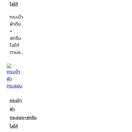
โลโก้
กระเป๋า
ผ้าดิบ
+
สกรีน
โลโก้
ตามแ…
กระเป๋า
ผ้า
กระสอบ+สกรีน
โลโก้