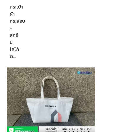
กระเป๋า
ผ้า
กระสอบ
+
สกรี
น
โลโก้
ต…