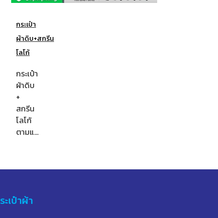
กระเป๋า
ผ้าดิบ+สกรีน
โลโก้
กระเป๋า
ผ้าดิบ
+
สกรีน
โลโก้
ตามแ…
ระเป๋าผ้า