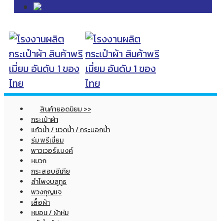
สินค้ายอดนิยม >>
กระเป๋าผ้า
แก้วน้ำ / ขวดน้ำ / กระบอกน้ำ
ร่ม พรีเมี่ยม
พาวเวอร์แบงค์
หมวก
กระสอบอีเกีย
ลำโพงบลูทูธ
พวงกุญแจ
เสื้อผ้า
หมอน / ผ้าห่ม