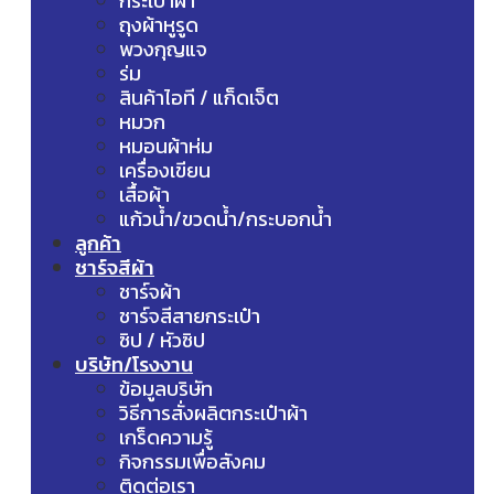
กระเป๋าผ้า
ถุงผ้าหูรูด
พวงกุญแจ
ร่ม
สินค้าไอที / แก็ดเจ็ต
หมวก
หมอนผ้าห่ม
เครื่องเขียน
เสื้อผ้า
แก้วน้ำ/ขวดน้ำ/กระบอกน้ำ
ลูกค้า
ชาร์จสีผ้า
ชาร์จผ้า
ชาร์จสีสายกระเป๋า
ซิป / หัวซิป
บริษัท/โรงงาน
ข้อมูลบริษัท
วิธีการสั่งผลิตกระเป๋าผ้า
เกร็ดความรู้
กิจกรรมเพื่อสังคม
ติดต่อเรา