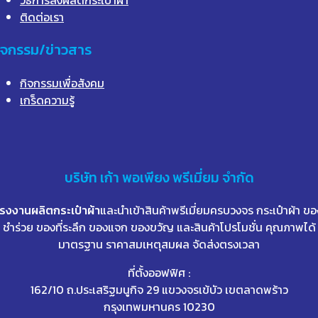
ติดต่อเรา
ิจกรรม/ข่าวสาร
กิจกรรมเพื่อสังคม
เกร็ดความรู้
บริษัท
เก้า
พอเพียง พรีเมี่ยม จำกัด
โรงงานผลิตกระเป๋าผ้า
และนำเข้าสินค้าพรีเมี่ยมครบวงจร กระเป๋าผ้า ขอ
ชำร่วย ของที่ระลึก ของแจก ของขวัญ และสินค้าโปรโมชั่น คุณภาพได้
มาตรฐาน ราคาสมเหตุสมผล จัดส่งตรงเวลา
ที่ตั้งออฟฟิศ :
162/10 ถ.ประเสริฐมนูกิจ 29 แขวงจรเข้บัว เขตลาดพร้าว
กรุงเทพมหานคร 10230