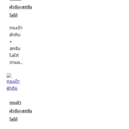
ผ้าดิบ+สกรีน
โลโก้
กระเป๋า
ผ้าดิบ
+
สกรีน
โลโก้
ตามแ…
กระเป๋า
ผ้าดิบ+สกรีน
โลโก้