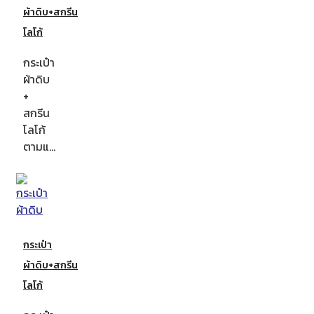
ผ้าดิบ+สกรีน
โลโก้
กระเป๋า
ผ้าดิบ
+
สกรีน
โลโก้
ตามแ…
กระเป๋า
ผ้าดิบ+สกรีน
โลโก้