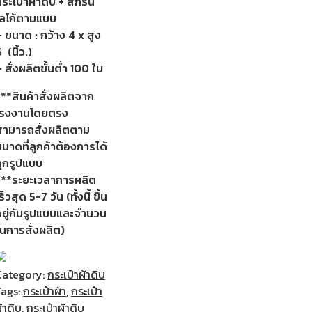
ระเป๋าผ้าดิบ + สกรีน
โลโก้ตามแบบ
 ขนาด : กว้าง 4 x สูง
 (นิ้ว.)
 สั่งผลิตขั้นต่ำ 100 ใบ
***สินค้าสั่งผลิตจาก
โรงงานโดยตรง
สามารถสั่งผลิตตาม
นาดที่ลูกค้าต้องการได้
ทุกรูปแบบ
***ระยะเวลาการผลิต
ร็วสุด 5-7 วัน (ทั้งนี้ ขึ้น
อยู่กับรูปแบบและจำนวน
ในการสั่งผลิต)
Category:
กระเป๋าผ้าดิบ
Tags:
กระเป๋าผ้า
,
กระเป๋า
้าดิบ
,
กระเป๋าผ้าดิบ