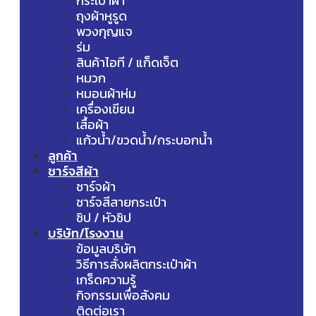
กระเป๋าผ้า
ถุงผ้าหูรูด
พวงกุญแจ
ร่ม
สินค้าไอที / แก็ดเจ็ต
หมวก
หมอนผ้าห่ม
เครื่องเขียน
เสื้อผ้า
แก้วน้ำ/ขวดน้ำ/กระบอกน้ำ
ลูกค้า
ชาร์จสีผ้า
ชาร์จผ้า
ชาร์จสีสายกระเป๋า
ซิป / หัวซิป
บริษัท/โรงงาน
ข้อมูลบริษัท
วิธีการสั่งผลิตกระเป๋าผ้า
เกร็ดความรู้
กิจกรรมเพื่อสังคม
ติดต่อเรา