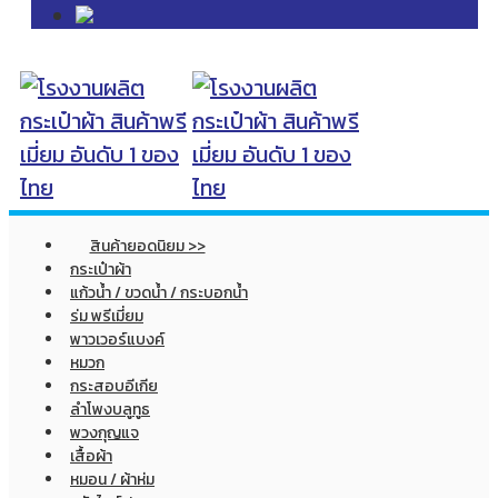
สินค้ายอดนิยม >>
กระเป๋าผ้า
แก้วน้ำ / ขวดน้ำ / กระบอกน้ำ
ร่ม พรีเมี่ยม
พาวเวอร์แบงค์
หมวก
กระสอบอีเกีย
ลำโพงบลูทูธ
พวงกุญแจ
เสื้อผ้า
หมอน / ผ้าห่ม