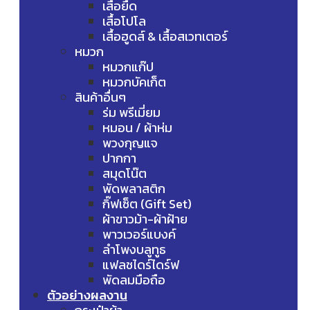
เสื้อยืด
เสื้อโปโล
เสื้อฮูดส์ & เสื้อสเวทเตอร์
หมวก
หมวกแก๊ป
หมวกบัคเก็ต
สินค้าอื่นๆ
ร่ม พรีเมี่ยม
หมอน / ผ้าห่ม
พวงกุญแจ
ปากกา
สมุดโน๊ต
พัดพลาสติก
กิ๊ฟเซ็ต (Gift Set)
ผ้าขาวม้า-ผ้าฝ้าย
พาวเวอร์แบงค์
ลำโพงบลูทูธ
แฟลชไดร์ไดร์ฟ
พัดลมมือถือ
ตัวอย่างผลงาน