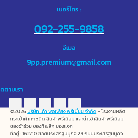
เบอร์โทร :
092-255-9858
อีเมล
9pp.premium@gmail.com
ิดตามเรา
©2026
บริษัท เก้า พอเพียง พรีเมี่ยม จำกัด
- โรงงานผลิต
กระเป๋าผ้าทุกชนิด สินค้าพรีเมี่ยม และนำเข้าสินค้าพรีเมี่ยม
ของชำร่วย ของที่ระลึก ของแจก
ที่อยู่ : 162/10 ซอยประเสริฐมนูกิจ 29 ถนนประเสริฐมนูกิจ