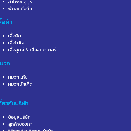
ลำโพงบลูทูธ
พัดลมมือถือ
สื้อผ้า
เสื้อยืด
เสื้อโปโล
เสื้อฮูดส์ & เสื้อสเวทเตอร์
มวก
หมวกแก๊ป
หมวกบัคเก็ต
กี่ยวกับบริษัท
ข้อมูลบริษัท
ลูกค้าของเรา
วิธีการสั่งผลิตกระเป๋าผ้า