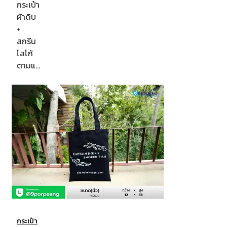
กระเป๋า
ผ้าดิบ
+
สกรีน
โลโก้
ตามแ…
กระเป๋า