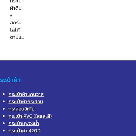
กระเป๋า
ผ้าดิบ
+
สกรีน
โลโก้
ตามแ…
ระเป๋าผ้า
กระเป๋าผ้าแคนวาส
กระเป๋าผ้ากระสอบ
กระสอบอีเกีย
กระเป๋า PVC (ใสและสี)
กระเป๋าบุฟองน้ำ
กระเป๋าผ้า 420D