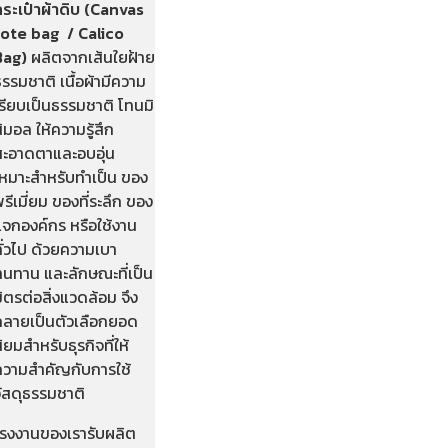
ระเป๋าผ้าดิบ
(Canvas
tote bag / Calico
Bag)
ผลิตจากเส้นใยฝ้าย
รรมชาติ เนื้อผ้ามีความ
รียบเป็นธรรมชาติ โทนมิ
ิมอล ให้ความรู้สึก
สะอาดตาและอบอุ่น
เหมาะสำหรับทำเป็น ของ
รีเมี่ยม ของที่ระลึก ของ
แจกองค์กร หรือใช้งาน
ั่วไป ด้วยความเบา
ทนทาน และลักษณะที่เป็น
ิตรต่อสิ่งแวดล้อม จึง
กลายเป็นตัวเลือกยอด
ิยมสำหรับธุรกิจที่ให้
ความสำคัญกับการใช้
วัสดุธรรมชาติ
โรงงานของเรารับผลิต