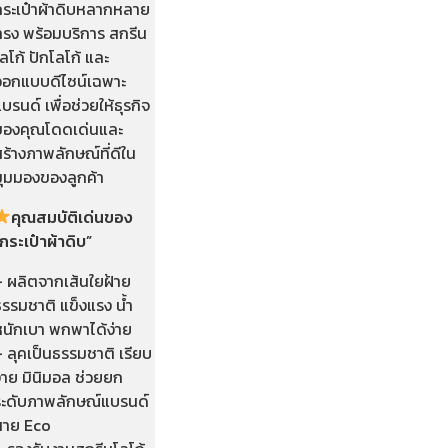
กระเป๋าผ้าดิบหลากหลาย
ทรง พร้อมบริการ สกรีน
ลโก้ ปักโลโก้ และ
ออกแบบดีไซน์เฉพาะ
บรนด์ เพื่อช่วยให้ธุรกิจ
ของคุณโดดเด่นและ
ร้างภาพลักษณ์ที่ดีใน
มุมมองของลูกค้า
คุณสมบัติเด่นของ
กระเป๋าผ้าดิบ
”
– ผลิตจากเส้นใยฝ้าย
รรมชาติ แข็งแรง น้ำ
หนักเบา พกพาได้ง่าย
 ลุคเป็นธรรมชาติ เรียบ
่าย มินิมอล ช่วยยก
ระดับภาพลักษณ์แบรนด์
สาย Eco