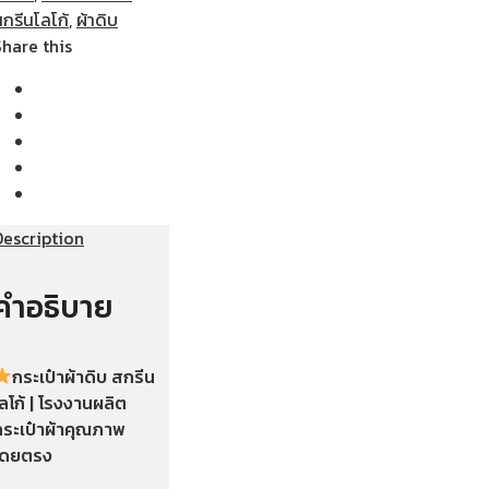
กรีนโลโก้
,
ผ้าดิบ
Share this
Description
คำอธิบาย
กระเป๋าผ้าดิบ ส
กรีน
ลโก้ | โรงงานผลิต
กระเป๋าผ้าคุณภาพ
โดยตรง