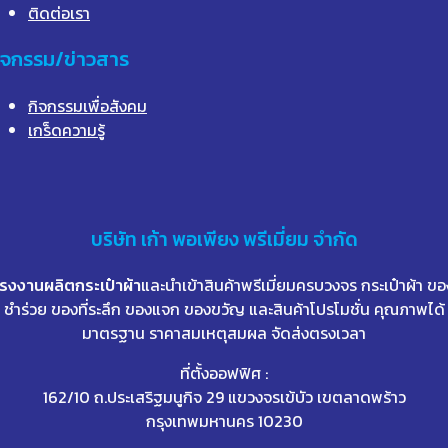
ติดต่อเรา
ิจกรรม/ข่าวสาร
กิจกรรมเพื่อสังคม
เกร็ดความรู้
บริษัท
เก้า
พอเพียง พรีเมี่ยม จำกัด
โรงงานผลิตกระเป๋าผ้า
และนำเข้าสินค้าพรีเมี่ยมครบวงจร กระเป๋าผ้า ขอ
ชำร่วย ของที่ระลึก ของแจก ของขวัญ และสินค้าโปรโมชั่น คุณภาพได้
มาตรฐาน ราคาสมเหตุสมผล จัดส่งตรงเวลา
ที่ตั้งออฟฟิศ :
162/10 ถ.ประเสริฐมนูกิจ 29 แขวงจรเข้บัว เขตลาดพร้าว
กรุงเทพมหานคร 10230