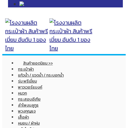
สินค้ายอดนิยม >>
กระเป๋าผ้า
แก้วน้ำ / ขวดน้ำ / กระบอกน้ำ
ร่ม พรีเมี่ยม
พาวเวอร์แบงค์
หมวก
กระสอบอีเกีย
ลำโพงบลูทูธ
พวงกุญแจ
เสื้อผ้า
หมอน / ผ้าห่ม