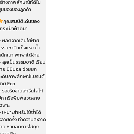
ร้างภาพลักษณ์ที่ดีใน
มุมมองของลูกค้า
คุณสมบัติเด่นของ
กระเป๋าผ้าดิบ
”
– ผลิตจากเส้นใยฝ้าย
รรมชาติ แข็งแรง น้ำ
หนักเบา พกพาได้ง่าย
 ลุคเป็นธรรมชาติ เรียบ
่าย มินิมอล ช่วยยก
ระดับภาพลักษณ์แบรนด์
สาย Eco
– รองรับงานสกรีนโลโก้
ปัก หรือพิมพ์ลวดลาย
เฉพาะ
 เหมาะสำหรับใช้ซ้ำได้
หลายครั้ง ทำความสะอาด
่าย ช่วยลดการใช้ถุง
พลาสติก