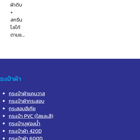
ผ้าดิบ
+
สกรีน
โลโก้
ตามแ…
ระเป๋าผ้า
กระเป๋าผ้าแคนวาส
กระเป๋าผ้ากระสอบ
กระสอบอีเกีย
กระเป๋า PVC (ใสและสี)
กระเป๋าบุฟองน้ำ
กระเป๋าผ้า 420D
กระเป๋าผ้า 600D