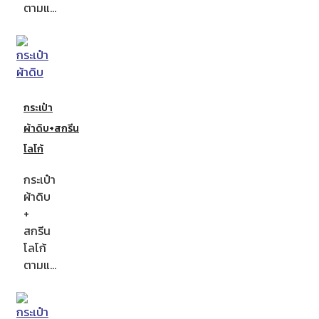
ตามแ…
กระเป๋า
ผ้าดิบ+สกรีน
โลโก้
กระเป๋า
ผ้าดิบ
+
สกรีน
โลโก้
ตามแ…