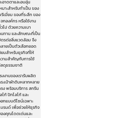
สะอาดตาและอบอุ่น
เหมาะสำหรับทำเป็น ของ
รีเมี่ยม ของที่ระลึก ของ
แจกองค์กร หรือใช้งาน
ั่วไป ด้วยความเบา
ทนทาน และลักษณะที่เป็น
ิตรต่อสิ่งแวดล้อม จึง
กลายเป็นตัวเลือกยอด
ิยมสำหรับธุรกิจที่ให้
ความสำคัญกับการใช้
วัสดุธรรมชาติ
โรงงานของเรารับผลิต
กระเป๋าผ้าดิบหลากหลาย
ทรง พร้อมบริการ สกรีน
ลโก้ ปักโลโก้ และ
ออกแบบดีไซน์เฉพาะ
บรนด์ เพื่อช่วยให้ธุรกิจ
ของคุณโดดเด่นและ