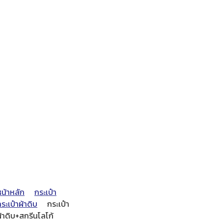
หน้าหลัก
กระเป๋า
ระเป๋าผ้าดิบ
กระเป๋า
้าดิบ+สกรีนโลโก้