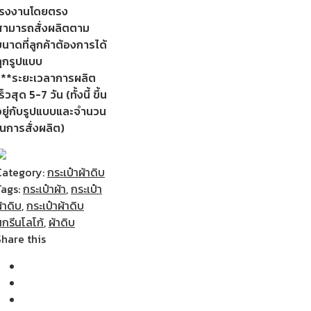
โรงงานโดยตรง
สามารถสั่งผลิตตาม
นาดที่ลูกค้าต้องการได้
ทุกรูปแบบ
***ระยะเวลาการผลิต
ร็วสุด 5-7 วัน (ทั้งนี้ ขึ้น
อยู่กับรูปแบบและจำนวน
ในการสั่งผลิต)
Category:
กระเป๋าผ้าดิบ
Tags:
กระเป๋าผ้า
,
กระเป๋า
้าดิบ
,
กระเป๋าผ้าดิบ
กรีนโลโก้
,
ผ้าดิบ
Share this