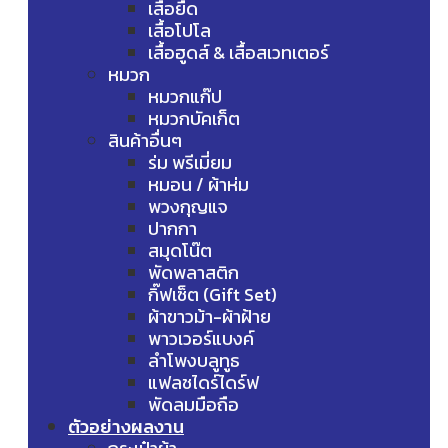
เสื้อยืด
เสื้อโปโล
เสื้อฮูดส์ & เสื้อสเวทเตอร์
หมวก
หมวกแก๊ป
หมวกบัคเก็ต
สินค้าอื่นๆ
ร่ม พรีเมี่ยม
หมอน / ผ้าห่ม
พวงกุญแจ
ปากกา
สมุดโน๊ต
พัดพลาสติก
กิ๊ฟเซ็ต (Gift Set)
ผ้าขาวม้า-ผ้าฝ้าย
พาวเวอร์แบงค์
ลำโพงบลูทูธ
แฟลชไดร์ไดร์ฟ
พัดลมมือถือ
ตัวอย่างผลงาน