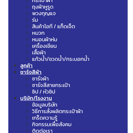
กระเป๋าผ้า
ถุงผ้าหูรูด
พวงกุญแจ
ร่ม
สินค้าไอที / แก็ดเจ็ต
หมวก
หมอนผ้าห่ม
เครื่องเขียน
เสื้อผ้า
แก้วน้ำ/ขวดน้ำ/กระบอกน้ำ
ลูกค้า
ชาร์จสีผ้า
ชาร์จผ้า
ชาร์จสีสายกระเป๋า
ซิป / หัวซิป
บริษัท/โรงงาน
ข้อมูลบริษัท
วิธีการสั่งผลิตกระเป๋าผ้า
เกร็ดความรู้
กิจกรรมเพื่อสังคม
ติดต่อเรา