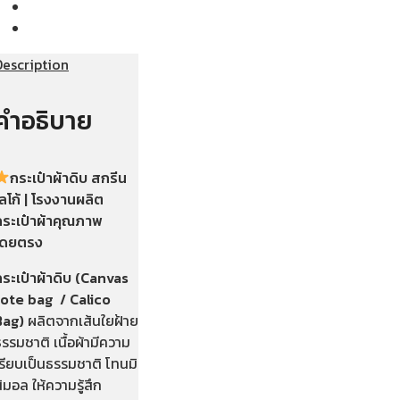
Description
คำอธิบาย
กระเป๋าผ้าดิบ ส
กรีน
ลโก้ | โรงงานผลิต
กระเป๋าผ้าคุณภาพ
โดยตรง
ระเป๋าผ้าดิบ
(Canvas
tote bag / Calico
Bag)
ผลิตจากเส้นใยฝ้าย
รรมชาติ เนื้อผ้ามีความ
รียบเป็นธรรมชาติ โทนมิ
ิมอล ให้ความรู้สึก