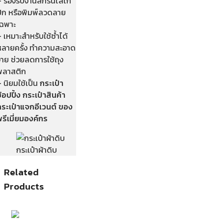
– รองรับงานสกรีนโลโก้
ปัก หรือพิมพ์ลวดลาย
เฉพาะ
 เหมาะสำหรับใช้ซ้ำได้
หลายครั้ง ทำความสะอาด
่าย ช่วยลดการใช้ถุง
พลาสติก
 นิยมใช้เป็น
กระเป๋า
้อปปิ้ง กระเป๋าสินค้า
กระเป๋าแจกอีเวนต์ ของ
รีเมี่ยมองค์กร
กระเป๋าผ้าดิบ
Related
Products