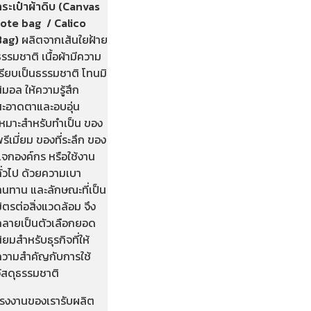
ระเป๋าผ้าดิบ
(Canvas
tote bag / Calico
Bag)
ผลิตจากเส้นใยฝ้าย
รรมชาติ เนื้อผ้ามีความ
รียบเป็นธรรมชาติ โทนมิ
ิมอล ให้ความรู้สึก
สะอาดตาและอบอุ่น
เหมาะสำหรับทำเป็น ของ
รีเมี่ยม ของที่ระลึก ของ
แจกองค์กร หรือใช้งาน
ั่วไป ด้วยความเบา
ทนทาน และลักษณะที่เป็น
ิตรต่อสิ่งแวดล้อม จึง
กลายเป็นตัวเลือกยอด
ิยมสำหรับธุรกิจที่ให้
ความสำคัญกับการใช้
วัสดุธรรมชาติ
โรงงานของเรารับผลิต