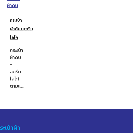
กระเป๋า
ผ้าดิบ+สกรีน
โลโก้
กระเป๋า
ผ้าดิบ
+
สกรีน
โลโก้
ตามแ…
ระเป๋าผ้า