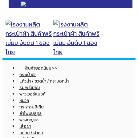
สินค้ายอดนิยม >>
กระเป๋าผ้า
แก้วน้ำ / ขวดน้ำ / กระบอกน้ำ
ร่ม พรีเมี่ยม
พาวเวอร์แบงค์
หมวก
กระสอบอีเกีย
ลำโพงบลูทูธ
พวงกุญแจ
เสื้อผ้า
หมอน / ผ้าห่ม