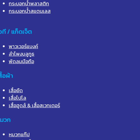
กระบอกน้ำพลาสติก
กระบอกน้ำสแตนเลส
อที / แก็ดเจ็ต
พาวเวอร์แบงค์
ลำโพงบลูทูธ
พัดลมมือถือ
สื้อผ้า
เสื้อยืด
เสื้อโปโล
เสื้อฮูดส์ & เสื้อสเวทเตอร์
มวก
หมวกแก๊ป