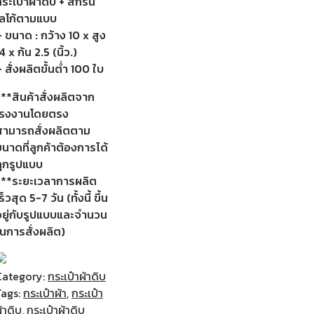
ระเป๋าผ้าดิบ + สกรีน
โลโก้ตามแบบ
 ขนาด : กว้าง 10 x สูง
4 x ก้น 2.5 (นิ้ว.)
 สั่งผลิตขั้นต่ำ 100 ใบ
***สินค้าสั่งผลิตจาก
โรงงานโดยตรง
สามารถสั่งผลิตตาม
นาดที่ลูกค้าต้องการได้
ทุกรูปแบบ
***ระยะเวลาการผลิต
ร็วสุด 5-7 วัน (ทั้งนี้ ขึ้น
อยู่กับรูปแบบและจำนวน
ในการสั่งผลิต)
Category:
กระเป๋าผ้าดิบ
Tags:
กระเป๋าผ้า
,
กระเป๋า
้าดิบ
,
กระเป๋าผ้าดิบ