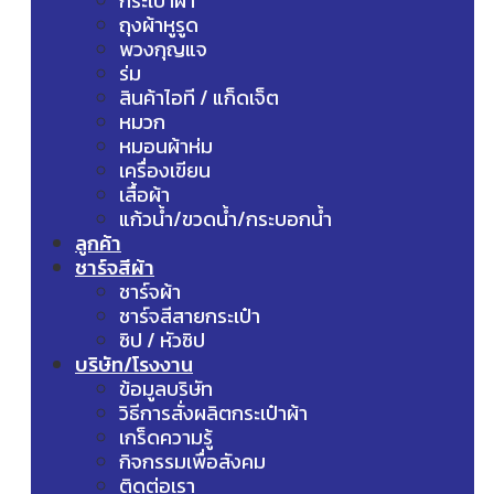
กระเป๋าผ้า
ถุงผ้าหูรูด
พวงกุญแจ
ร่ม
สินค้าไอที / แก็ดเจ็ต
หมวก
หมอนผ้าห่ม
เครื่องเขียน
เสื้อผ้า
แก้วน้ำ/ขวดน้ำ/กระบอกน้ำ
ลูกค้า
ชาร์จสีผ้า
ชาร์จผ้า
ชาร์จสีสายกระเป๋า
ซิป / หัวซิป
บริษัท/โรงงาน
ข้อมูลบริษัท
วิธีการสั่งผลิตกระเป๋าผ้า
เกร็ดความรู้
กิจกรรมเพื่อสังคม
ติดต่อเรา