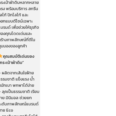
กระเป๋าผ้าดิบหลากหลาย
ทรง พร้อมบริการ สกรีน
ลโก้ ปักโลโก้ และ
ออกแบบดีไซน์เฉพาะ
บรนด์ เพื่อช่วยให้ธุรกิจ
ของคุณโดดเด่นและ
ร้างภาพลักษณ์ที่ดีใน
มุมมองของลูกค้า
คุณสมบัติเด่นของ
กระเป๋าผ้าดิบ
”
– ผลิตจากเส้นใยฝ้าย
รรมชาติ แข็งแรง น้ำ
หนักเบา พกพาได้ง่าย
 ลุคเป็นธรรมชาติ เรียบ
่าย มินิมอล ช่วยยก
ระดับภาพลักษณ์แบรนด์
สาย Eco