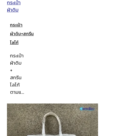
กระเป๋า
ผ้าดิบ+สกรีน
โลโก้
กระเป๋า
ผ้าดิบ
+
สกรีน
โลโก้
ตามแ…