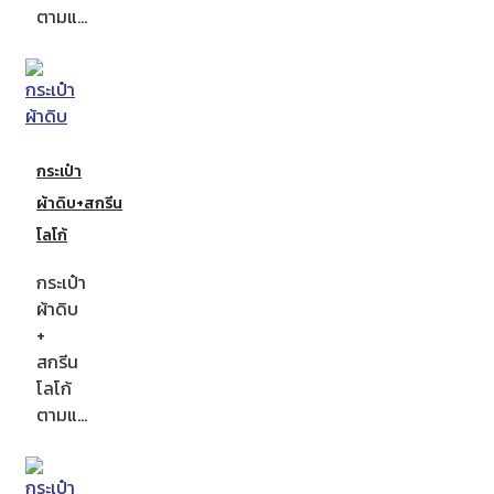
ตามแ…
กระเป๋า
ผ้าดิบ+สกรีน
โลโก้
กระเป๋า
ผ้าดิบ
+
สกรีน
โลโก้
ตามแ…