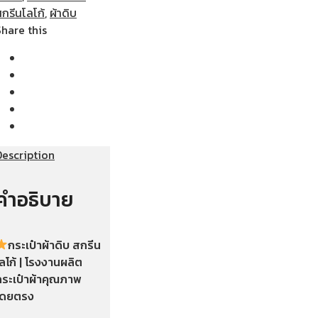
กรีนโลโก้
,
ผ้าดิบ
Share this
Description
คำอธิบาย
กระเป๋าผ้าดิบ ส
กรีน
ลโก้ | โรงงานผลิต
กระเป๋าผ้าคุณภาพ
โดยตรง