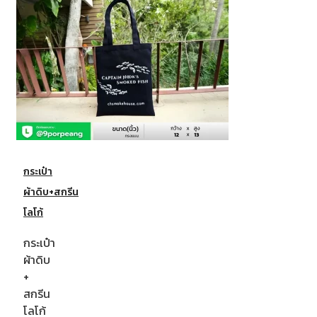
กระเป๋า
ผ้าดิบ+สกรีน
โลโก้
กระเป๋า
ผ้าดิบ
+
สกรีน
โลโก้