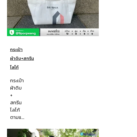
กระเป๋า
ผ้าดิบ+สกรีน
โลโก้
กระเป๋า
ผ้าดิบ
+
สกรีน
โลโก้
ตามแ…