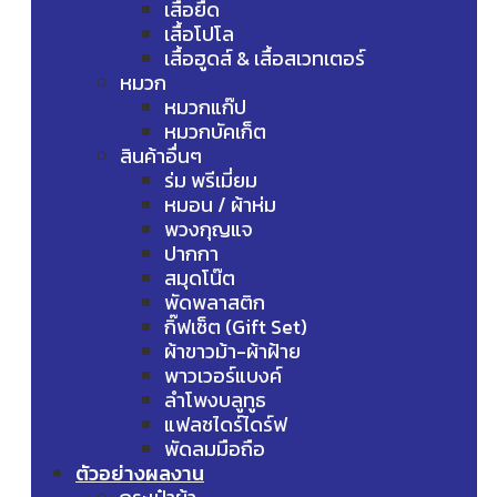
เสื้อยืด
เสื้อโปโล
เสื้อฮูดส์ & เสื้อสเวทเตอร์
หมวก
หมวกแก๊ป
หมวกบัคเก็ต
สินค้าอื่นๆ
ร่ม พรีเมี่ยม
หมอน / ผ้าห่ม
พวงกุญแจ
ปากกา
สมุดโน๊ต
พัดพลาสติก
กิ๊ฟเซ็ต (Gift Set)
ผ้าขาวม้า-ผ้าฝ้าย
พาวเวอร์แบงค์
ลำโพงบลูทูธ
แฟลชไดร์ไดร์ฟ
พัดลมมือถือ
ตัวอย่างผลงาน