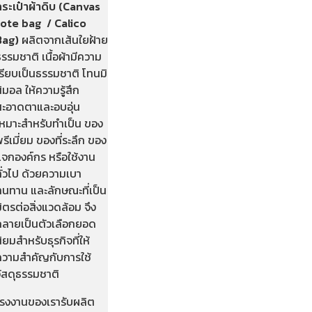
กระเป๋าผ้าดิบ (Canvas
tote bag / Calico
Bag)
ผลิตจากเส้นใยฝ้าย
รรมชาติ เนื้อผ้ามีความ
รียบเป็นธรรมชาติ โทนมิ
ิมอล ให้ความรู้สึก
สะอาดตาและอบอุ่น
เหมาะสำหรับทำเป็น ของ
รีเมี่ยม ของที่ระลึก ของ
แจกองค์กร หรือใช้งาน
ั่วไป ด้วยความเบา
ทนทาน และลักษณะที่เป็น
ิตรต่อสิ่งแวดล้อม จึง
กลายเป็นตัวเลือกยอด
ิยมสำหรับธุรกิจที่ให้
ความสำคัญกับการใช้
วัสดุธรรมชาติ
โรงงานของเรารับผลิต