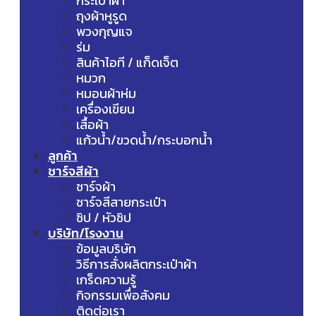
กระเป๋าผ้า
ถุงผ้าหูรูด
พวงกุญแจ
ร่ม
สินค้าไอที / แก็ดเจ็ต
หมวก
หมอนผ้าห่ม
เครื่องเขียน
เสื้อผ้า
แก้วน้ำ/ขวดน้ำ/กระบอกน้ำ
ลูกค้า
ชาร์จสีผ้า
ชาร์จผ้า
ชาร์จสีสายกระเป๋า
ซิป / หัวซิป
บริษัท/โรงงาน
ข้อมูลบริษัท
วิธีการสั่งผลิตกระเป๋าผ้า
เกร็ดความรู้
กิจกรรมเพื่อสังคม
ติดต่อเรา