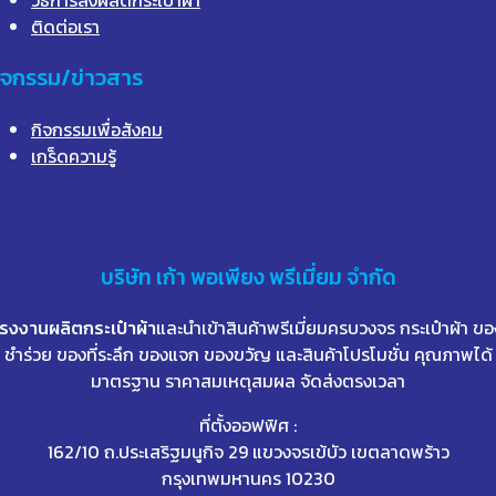
ติดต่อเรา
ิจกรรม/ข่าวสาร
กิจกรรมเพื่อสังคม
เกร็ดความรู้
บริษัท
เก้า
พอเพียง พรีเมี่ยม จำกัด
โรงงานผลิตกระเป๋าผ้า
และนำเข้าสินค้าพรีเมี่ยมครบวงจร กระเป๋าผ้า ขอ
ชำร่วย ของที่ระลึก ของแจก ของขวัญ และสินค้าโปรโมชั่น คุณภาพได้
มาตรฐาน ราคาสมเหตุสมผล จัดส่งตรงเวลา
ที่ตั้งออฟฟิศ :
162/10 ถ.ประเสริฐมนูกิจ 29 แขวงจรเข้บัว เขตลาดพร้าว
กรุงเทพมหานคร 10230