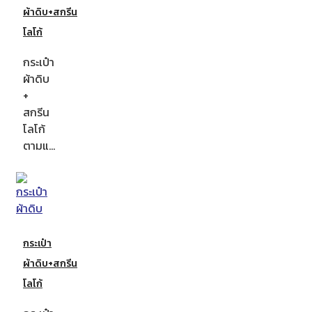
ผ้าดิบ+สกรีน
โลโก้
กระเป๋า
ผ้าดิบ
+
สกรีน
โลโก้
ตามแ…
กระเป๋า
ผ้าดิบ+สกรีน
โลโก้