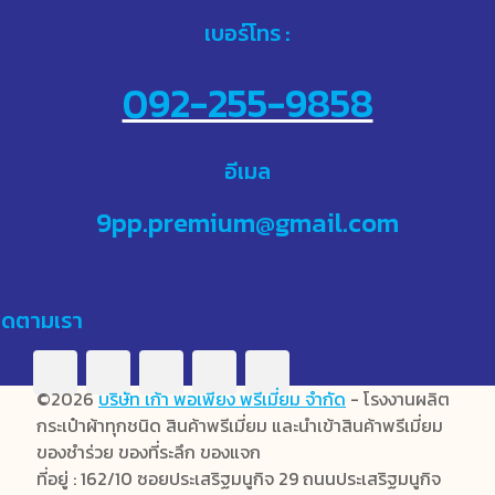
เบอร์โทร :
092-255-9858
อีเมล
9pp.premium@gmail.com
ิดตามเรา
©2026
บริษัท เก้า พอเพียง พรีเมี่ยม จำกัด
- โรงงานผลิต
กระเป๋าผ้าทุกชนิด สินค้าพรีเมี่ยม และนำเข้าสินค้าพรีเมี่ยม
ของชำร่วย ของที่ระลึก ของแจก
ที่อยู่ : 162/10 ซอยประเสริฐมนูกิจ 29 ถนนประเสริฐมนูกิจ