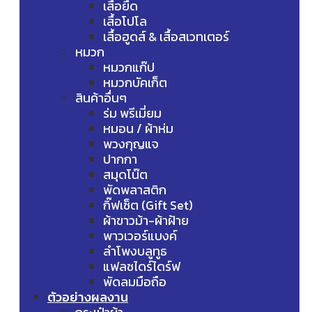
เสื้อยืด
เสื้อโปโล
เสื้อฮูดส์ & เสื้อสเวทเตอร์
หมวก
หมวกแก๊ป
หมวกบัคเก็ต
สินค้าอื่นๆ
ร่ม พรีเมี่ยม
หมอน / ผ้าห่ม
พวงกุญแจ
ปากกา
สมุดโน๊ต
พัดพลาสติก
กิ๊ฟเซ็ต (Gift Set)
ผ้าขาวม้า-ผ้าฝ้าย
พาวเวอร์แบงค์
ลำโพงบลูทูธ
แฟลชไดร์ไดร์ฟ
พัดลมมือถือ
ตัวอย่างผลงาน