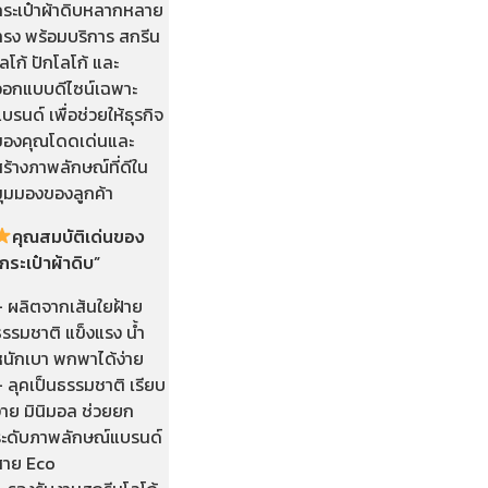
กระเป๋าผ้าดิบหลากหลาย
ทรง พร้อมบริการ สกรีน
ลโก้ ปักโลโก้ และ
ออกแบบดีไซน์เฉพาะ
บรนด์ เพื่อช่วยให้ธุรกิจ
ของคุณโดดเด่นและ
ร้างภาพลักษณ์ที่ดีใน
มุมมองของลูกค้า
คุณสมบัติเด่นของ
กระเป๋าผ้าดิบ”
– ผลิตจากเส้นใยฝ้าย
รรมชาติ แข็งแรง น้ำ
หนักเบา พกพาได้ง่าย
 ลุคเป็นธรรมชาติ เรียบ
่าย มินิมอล ช่วยยก
ระดับภาพลักษณ์แบรนด์
สาย Eco