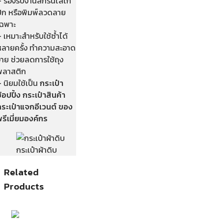
– รองรับงานสกรีนโลโก้
ปัก หรือพิมพ์ลวดลาย
เฉพาะ
 เหมาะสำหรับใช้ซ้ำได้
หลายครั้ง ทำความสะอาด
่าย ช่วยลดการใช้ถุง
พลาสติก
 นิยมใช้เป็น
กระเป๋า
้อปปิ้ง กระเป๋าสินค้า
กระเป๋าแจกอีเวนต์ ของ
รีเมี่ยมองค์กร
กระเป๋าผ้าดิบ
Related
Products