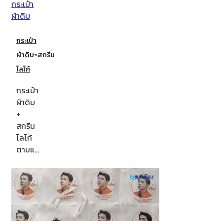
กระเป๋า
ผ้าดิบ+สกรีน
โลโก้
กระเป๋า
ผ้าดิบ
+
สกรีน
โลโก้
ตามแ…