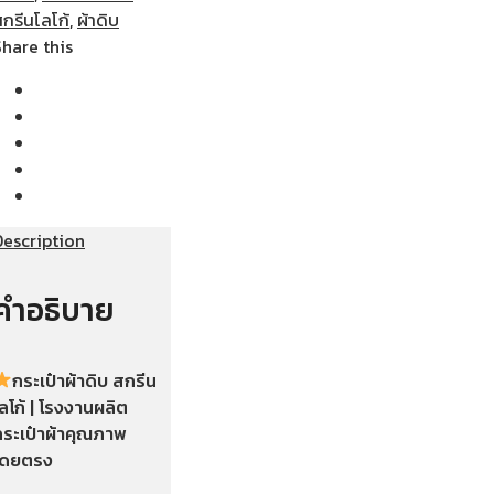
กรีนโลโก้
,
ผ้าดิบ
Share this
Description
คำอธิบาย
กระเป๋าผ้าดิบ สกรีน
ลโก้ | โรงงานผลิต
กระเป๋าผ้าคุณภาพ
โดยตรง