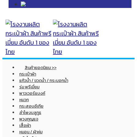
สินค้ายอดนิยม >>
กระเป๋าผ้า
แก้วน้ำ / ขวดน้ำ / กระบอกน้ำ
ร่ม พรีเมี่ยม
พาวเวอร์แบงค์
หมวก
กระสอบอีเกีย
ลำโพงบลูทูธ
พวงกุญแจ
เสื้อผ้า
หมอน / ผ้าห่ม