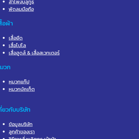
ลำโพงบลูทูธ
พัดลมมือถือ
สื้อผ้า
เสื้อยืด
เสื้อโปโล
เสื้อฮูดส์ & เสื้อสเวทเตอร์
มวก
หมวกแก๊ป
หมวกบัคเก็ต
กี่ยวกับบริษัท
ข้อมูลบริษัท
ลูกค้าของเรา
วิธีการสั่งผลิตกระเป๋าผ้า