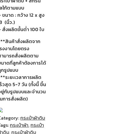
ระเป๋าผ้าดิบ + สกรีน
โลโก้ตามแบบ
 ขนาด : กว้าง 12 x สูง
3 (นิ้ว.)
 สั่งผลิตขั้นต่ำ 100 ใบ
***สินค้าสั่งผลิตจาก
โรงงานโดยตรง
สามารถสั่งผลิตตาม
นาดที่ลูกค้าต้องการได้
ทุกรูปแบบ
***ระยะเวลาการผลิต
ร็วสุด 5-7 วัน (ทั้งนี้ ขึ้น
อยู่กับรูปแบบและจำนวน
ในการสั่งผลิต)
Category:
กระเป๋าผ้าดิบ
Tags:
กระเป๋าผ้า
,
กระเป๋า
้าดิบ
,
กระเป๋าผ้าดิบ