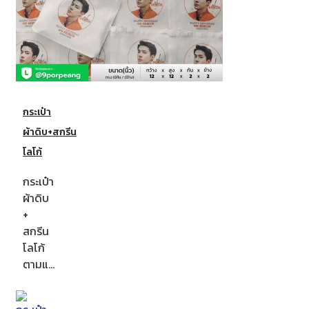
กระเป๋า
ผ้าดิบ+สกรีน
โลโก้
กระเป๋า
ผ้าดิบ
+
สกรีน
โลโก้
ตามแ…