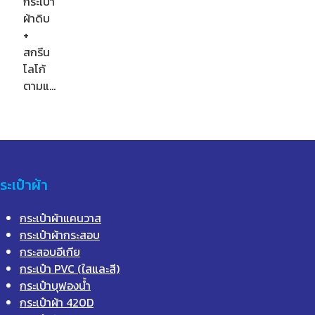
กระเป๋า
ผ้าดิบ
+
สกรีน
โลโก้
ตามแ…
ระเป๋าผ้า
กระเป๋าผ้าแคนวาส
กระเป๋าผ้ากระสอบ
กระสอบอีเกีย
กระเป๋า PVC (ใสและสี)
กระเป๋าบุฟองน้ำ
กระเป๋าผ้า 420D