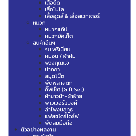
เสื้อยืด
เสื้อโปโล
เสื้อฮูดส์ & เสื้อสเวทเตอร์
หมวก
หมวกแก๊ป
หมวกบัคเก็ต
สินค้าอื่นๆ
ร่ม พรีเมี่ยม
หมอน / ผ้าห่ม
พวงกุญแจ
ปากกา
สมุดโน๊ต
พัดพลาสติก
กิ๊ฟเซ็ต (Gift Set)
ผ้าขาวม้า-ผ้าฝ้าย
พาวเวอร์แบงค์
ลำโพงบลูทูธ
แฟลชไดร์ไดร์ฟ
พัดลมมือถือ
ตัวอย่างผลงาน