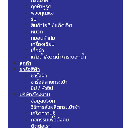
กระเป๋าผ้า
ถุงผ้าหูรูด
พวงกุญแจ
ร่ม
สินค้าไอที / แก็ดเจ็ต
หมวก
หมอนผ้าห่ม
เครื่องเขียน
เสื้อผ้า
แก้วน้ำ/ขวดน้ำ/กระบอกน้ำ
ลูกค้า
ชาร์จสีผ้า
ชาร์จผ้า
ชาร์จสีสายกระเป๋า
ซิป / หัวซิป
บริษัท/โรงงาน
ข้อมูลบริษัท
วิธีการสั่งผลิตกระเป๋าผ้า
เกร็ดความรู้
กิจกรรมเพื่อสังคม
ติดต่อเรา