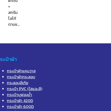
ผ้าดิบ
+
สกรีน
โลโก้
ตามแ…
ระเป๋าผ้า
กระเป๋าผ้าแคนวาส
กระเป๋าผ้ากระสอบ
กระสอบอีเกีย
กระเป๋า PVC (ใสและสี)
กระเป๋าบุฟองน้ำ
กระเป๋าผ้า 420D
กระเป๋าผ้า 600D