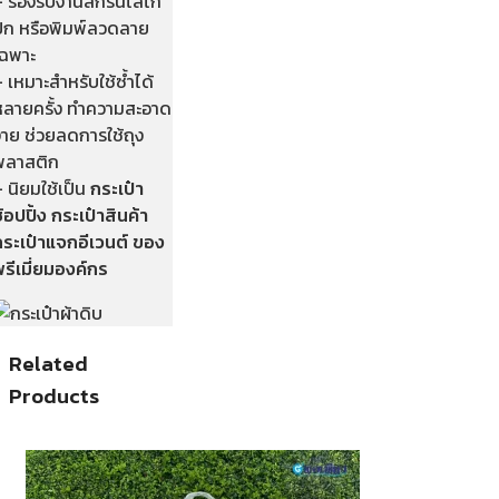
– รองรับงานสกรีนโลโก้
ปัก หรือพิมพ์ลวดลาย
เฉพาะ
 เหมาะสำหรับใช้ซ้ำได้
หลายครั้ง ทำความสะอาด
่าย ช่วยลดการใช้ถุง
พลาสติก
 นิยมใช้เป็น
กระเป๋า
้อปปิ้ง กระเป๋าสินค้า
กระเป๋าแจกอีเวนต์ ของ
รีเมี่ยมองค์กร
Related
Products