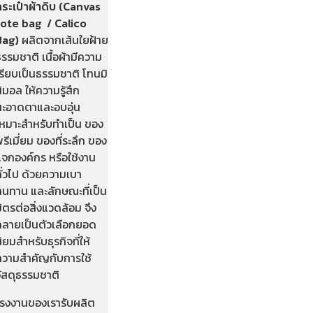
กระเป๋าผ้าดิบ (Canvas
tote bag / Calico
Bag)
ผลิตจากเส้นใยฝ้าย
รรมชาติ เนื้อผ้ามีความ
รียบเป็นธรรมชาติ โทนมิ
ิมอล ให้ความรู้สึก
สะอาดตาและอบอุ่น
เหมาะสำหรับทำเป็น ของ
รีเมี่ยม ของที่ระลึก ของ
แจกองค์กร หรือใช้งาน
ั่วไป ด้วยความเบา
ทนทาน และลักษณะที่เป็น
ิตรต่อสิ่งแวดล้อม จึง
กลายเป็นตัวเลือกยอด
ิยมสำหรับธุรกิจที่ให้
ความสำคัญกับการใช้
วัสดุธรรมชาติ
โรงงานของเรารับผลิต