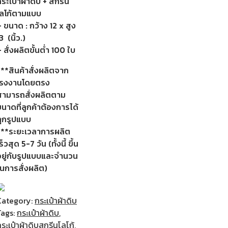
ระเป๋าผ้าดิบ + สกรีน
โลโก้ตามแบบ
 ขนาด : กว้าง 12 x สูง
3 (นิ้ว.)
 สั่งผลิตขั้นต่ำ 100 ใบ
***สินค้าสั่งผลิตจาก
โรงงานโดยตรง
สามารถสั่งผลิตตาม
นาดที่ลูกค้าต้องการได้
ทุกรูปแบบ
***ระยะเวลาการผลิต
ร็วสุด 5-7 วัน (ทั้งนี้ ขึ้น
อยู่กับรูปแบบและจำนวน
ในการสั่งผลิต)
Category:
กระเป๋าผ้าดิบ
Tags:
กระเป๋าผ้าดิบ
,
ระเป๋าผ้าดิบสกรีนโลโก้
,