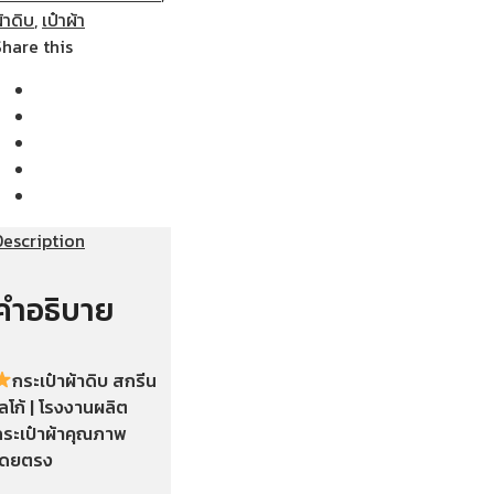
้าดิบ
,
เป๋าผ้า
Share this
Description
คำอธิบาย
กระเป๋าผ้าดิบ สกรีน
ลโก้ | โรงงานผลิต
กระเป๋าผ้าคุณภาพ
โดยตรง