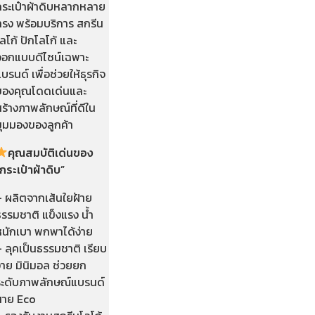
กระเป๋าผ้าดิบหลากหลาย
ทรง พร้อมบริการ สกรีน
ลโก้ ปักโลโก้ และ
ออกแบบดีไซน์เฉพาะ
บรนด์ เพื่อช่วยให้ธุรกิจ
ของคุณโดดเด่นและ
ร้างภาพลักษณ์ที่ดีใน
มุมมองของลูกค้า
คุณสมบัติเด่นของ
กระเป๋าผ้าดิบ”
– ผลิตจากเส้นใยฝ้าย
รรมชาติ แข็งแรง น้ำ
หนักเบา พกพาได้ง่าย
 ลุคเป็นธรรมชาติ เรียบ
่าย มินิมอล ช่วยยก
ระดับภาพลักษณ์แบรนด์
สาย Eco