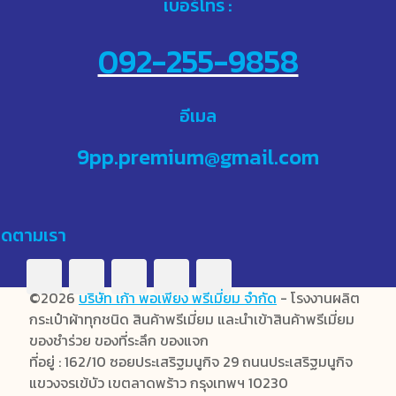
เบอร์โทร :
092-255-9858
อีเมล
9pp.premium@gmail.com
ิดตามเรา
©2026
บริษัท เก้า พอเพียง พรีเมี่ยม จำกัด
- โรงงานผลิต
กระเป๋าผ้าทุกชนิด สินค้าพรีเมี่ยม และนำเข้าสินค้าพรีเมี่ยม
ของชำร่วย ของที่ระลึก ของแจก
ที่อยู่ : 162/10 ซอยประเสริฐมนูกิจ 29 ถนนประเสริฐมนูกิจ
แขวงจรเข้บัว เขตลาดพร้าว กรุงเทพฯ 10230