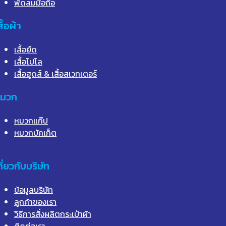
พัดลมมือถือ
สื้อผ้า
เสื้อยืด
เสื้อโปโล
เสื้อฮูดส์ & เสื้อสเวทเตอร์
มวก
หมวกแก๊ป
หมวกบัคเก็ต
กี่ยวกับบริษัท
ข้อมูลบริษัท
ลูกค้าของเรา
วิธีการสั่งผลิตกระเป๋าผ้า
ติดต่อเรา