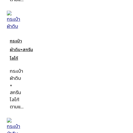
กระเป๋า
ผ้าดิบ+สกรีน
โลโก้
กระเป๋า
ผ้าดิบ
+
สกรีน
โลโก้
ตามแ…