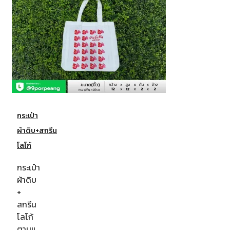
กระเป๋า
ผ้าดิบ+สกรีน
โลโก้
กระเป๋า
ผ้าดิบ
+
สกรีน
โลโก้
ตามแ…