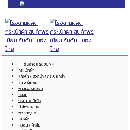
สินค้ายอดนิยม >>
กระเป๋าผ้า
แก้วน้ำ / ขวดน้ำ / กระบอกน้ำ
ร่ม พรีเมี่ยม
พาวเวอร์แบงค์
หมวก
กระสอบอีเกีย
ลำโพงบลูทูธ
พวงกุญแจ
เสื้อผ้า
หมอน / ผ้าห่ม