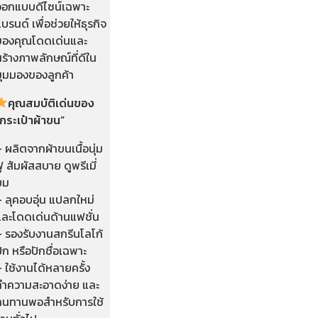
ออกแบบดีไซน์เฉพาะ
บรนด์ เพื่อช่วยให้ธุรกิจ
ของคุณโดดเด่นและ
ร้างภาพลักษณ์ที่ดีใน
มุมมองของลูกค้า
คุณสมบัติเด่นของ
กระเป๋าผ้าขน”
 ผลิตจากผ้าขนเนื้อนุ่ม
ู สัมผัสสบาย ดูพรีเมี่
ยม
 ลุคอบอุ่น แปลกใหม่
และโดดเด่นด้านแฟชั่น
– รองรับงานสกรีนโลโก้
ัก หรือปักชื่อเฉพาะ
 ใช้งานได้หลายครั้ง
ทำความสะอาดง่าย และ
ทนทานพอสำหรับการใช้