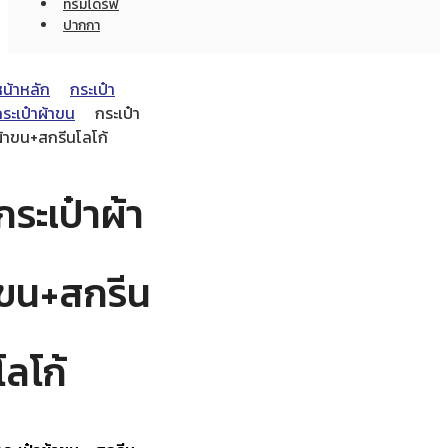
ทรัมไดร์ฟ
ปากกา
หน้าหลัก
กระเป๋า
ระเป๋าผ้าขน
กระเป๋า
ผ้าขน+สกรีนโลโก้
กระเป๋าผ้า
ขน+สกรีน
โลโก้