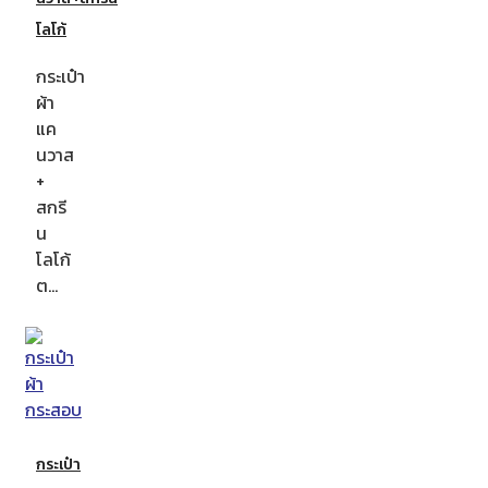
โลโก้
กระเป๋า
ผ้า
แค
นวาส
+
สกรี
น
โลโก้
ต…
กระเป๋า