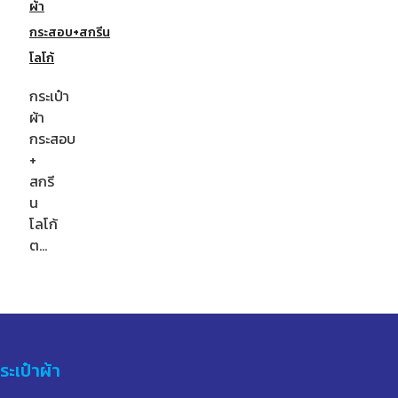
ผ้า
กระสอบ+สกรีน
โลโก้
กระเป๋า
ผ้า
กระสอบ
+
สกรี
น
โลโก้
ต…
ระเป๋าผ้า