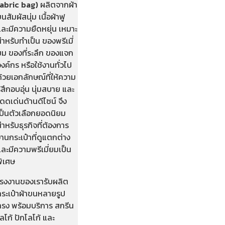
fabric bag)
ผลิตจากผ้า
นสัมผัสนุ่ม เนื้อผ้าฟู
ละมีความยืดหยุ่น เหมาะ
ำหรับทำเป็น ของพรีเมี่
ยม ของที่ระลึก ของแจก
งค์กร หรือใช้งานทั่วไป
้วยเอกลักษณ์ที่ให้ความ
ู้สึกอบอุ่น นุ่มสบาย และ
ดดเด่นด้านดีไซน์ จึง
เป็นตัวเลือกยอดนิยม
ำหรับธุรกิจที่ต้องการ
านกระเป๋าที่ดูแตกต่าง
ละมีความพรีเมี่ยมเป็น
พิเศษ
โรงงานของเรารับผลิต
กระเป๋าผ้าขนหลายรูป
ทรง พร้อมบริการ สกรีน
ลโก้ ปักโลโก้ และ