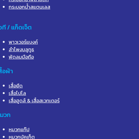
กระบอกน้ำสแตนเลส
อที / แก็ดเจ็ต
พาวเวอร์แบงค์
ลำโพงบลูทูธ
พัดลมมือถือ
สื้อผ้า
เสื้อยืด
เสื้อโปโล
เสื้อฮูดส์ & เสื้อสเวทเตอร์
มวก
หมวกแก๊ป
หมวกบัคเก็ต