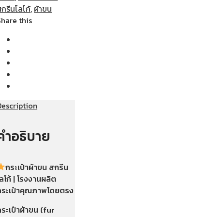
กรีนโลโก้
,
ผ้าขน
Share this
Description
คำอธิบาย
กระเป๋าผ้าขน สกรีน
ลโก้ | โรงงานผลิต
กระเป๋าคุณภาพโดยตรง
กระเป๋าผ้าขน (fur