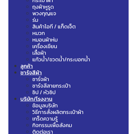
กระเป๋าผ้า
ถุงผ้าหูรูด
พวงกุญแจ
ร่ม
สินค้าไอที / แก็ดเจ็ต
หมวก
หมอนผ้าห่ม
เครื่องเขียน
เสื้อผ้า
แก้วน้ำ/ขวดน้ำ/กระบอกน้ำ
ลูกค้า
ชาร์จสีผ้า
ชาร์จผ้า
ชาร์จสีสายกระเป๋า
ซิป / หัวซิป
บริษัท/โรงงาน
ข้อมูลบริษัท
วิธีการสั่งผลิตกระเป๋าผ้า
เกร็ดความรู้
กิจกรรมเพื่อสังคม
ติดต่อเรา