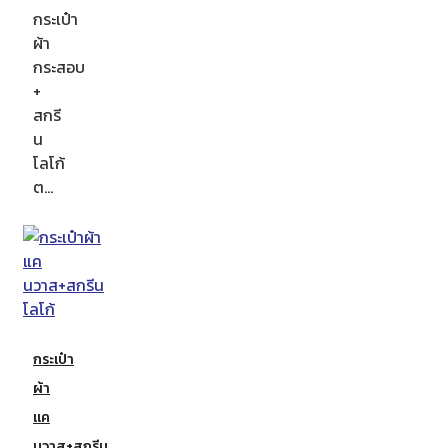
กระเป๋า
ผ้า
กระสอบ
+
สกรี
น
โลโก้
ต…
กระเป๋า
ผ้า
แค
นวาส+สกรีน