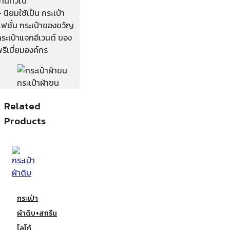
านทั่วไป
 นิยมใช้เป็น กระเป๋า
แฟชั่น กระเป๋าของขวัญ
ระเป๋าแจกอีเวนต์ ของ
รีเมี่ยมองค์กร
กระเป๋าผ้าขน
Related
Products
กระเป๋า
ผ้าดิบ+สกรีน
โลโก้