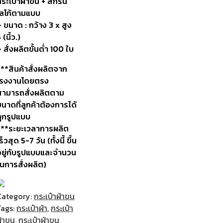
กระเป๋าผ้าขน + สกรีน
โลโก้ตามแบบ
 ขนาด : กว้าง 3 x สูง
 (นิ้ว.)
 สั่งผลิตขั้นต่ำ 100 ใบ
***สินค้าสั่งผลิตจาก
โรงงานโดยตรง
สามารถสั่งผลิตตาม
นาดที่ลูกค้าต้องการได้
ทุกรูปแบบ
***ระยะเวลาการผลิต
ร็วสุด 5-7 วัน (ทั้งนี้ ขึ้น
อยู่กับรูปแบบและจำนวน
ในการสั่งผลิต)
Category:
กระเป๋าผ้าขน
Tags:
กระเป๋าผ้า
,
กระเป๋า
ผ้าขน
,
กระเป๋าผ้าขน