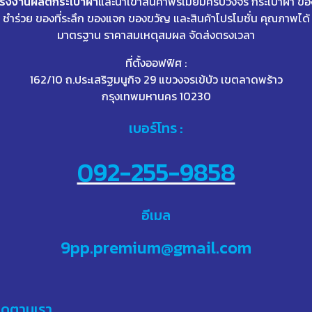
โรงงานผลิตกระเป๋าผ้า
และนำเข้าสินค้าพรีเมี่ยมครบวงจร กระเป๋าผ้า ขอ
ชำร่วย ของที่ระลึก ของแจก ของขวัญ และสินค้าโปรโมชั่น คุณภาพได้
มาตรฐาน ราคาสมเหตุสมผล จัดส่งตรงเวลา
ที่ตั้งออฟฟิศ :
162/10 ถ.ประเสริฐมนูกิจ 29 แขวงจรเข้บัว เขตลาดพร้าว
กรุงเทพมหานคร 10230
เบอร์โทร :
092-255-9858
อีเมล
9pp.premium@gmail.com
ิดตามเรา