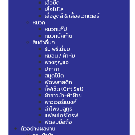
เสื้อยืด
เสื้อโปโล
เสื้อฮูดส์ & เสื้อสเวทเตอร์
หมวก
หมวกแก๊ป
หมวกบัคเก็ต
สินค้าอื่นๆ
ร่ม พรีเมี่ยม
หมอน / ผ้าห่ม
พวงกุญแจ
ปากกา
สมุดโน๊ต
พัดพลาสติก
กิ๊ฟเซ็ต (Gift Set)
ผ้าขาวม้า-ผ้าฝ้าย
พาวเวอร์แบงค์
ลำโพงบลูทูธ
แฟลชไดร์ไดร์ฟ
พัดลมมือถือ
ตัวอย่างผลงาน