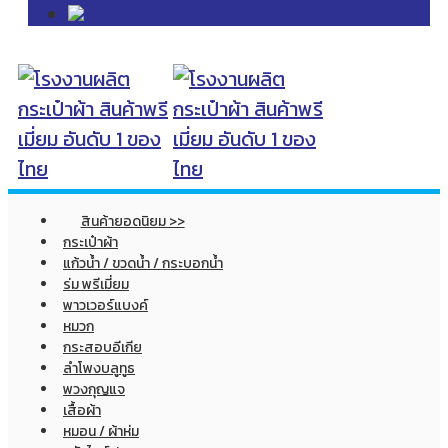
สินค้ายอดนิยม >>
กระเป๋าผ้า
แก้วน้ำ / ขวดน้ำ / กระบอกน้ำ
ร่ม พรีเมี่ยม
พาวเวอร์แบงค์
หมวก
กระสอบอีเกีย
ลำโพงบลูทูธ
พวงกุญแจ
เสื้อผ้า
หมอน / ผ้าห่ม