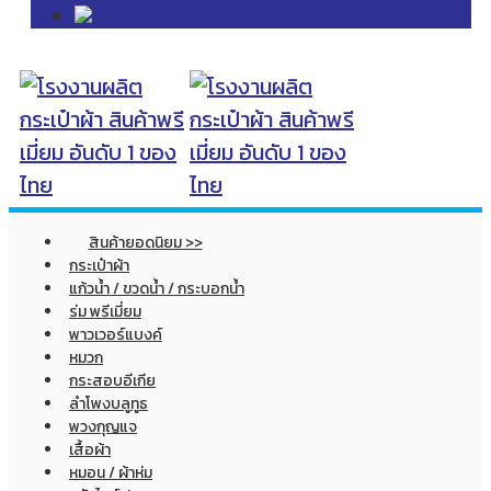
สินค้ายอดนิยม >>
กระเป๋าผ้า
แก้วน้ำ / ขวดน้ำ / กระบอกน้ำ
ร่ม พรีเมี่ยม
พาวเวอร์แบงค์
หมวก
กระสอบอีเกีย
ลำโพงบลูทูธ
พวงกุญแจ
เสื้อผ้า
หมอน / ผ้าห่ม