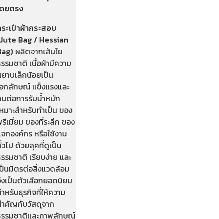
โดยตรง
กระเป๋าผ้ากระสอบ
(Jute Bag / Hessian
Bag)
ผลิตจากเส้นใย
รรมชาติ เนื้อผ้ามีความ
หยาบเล็กน้อยเป็น
เอกลักษณ์ แข็งแรงและ
ทนต่อการรับน้ำหนัก
เหมาะสำหรับทำเป็น ของ
รีเมี่ยม ของที่ระลึก ของ
แจกองค์กร หรือใช้งาน
ั่วไป ด้วยลุคที่ดูเป็น
รรมชาติ เรียบง่าย และ
ป็นมิตรต่อสิ่งแวดล้อม
จึงเป็นตัวเลือกยอดนิยม
ำหรับธุรกิจที่ให้ความ
สำคัญกับวัสดุจาก
ธรรมชาติและภาพลักษณ์