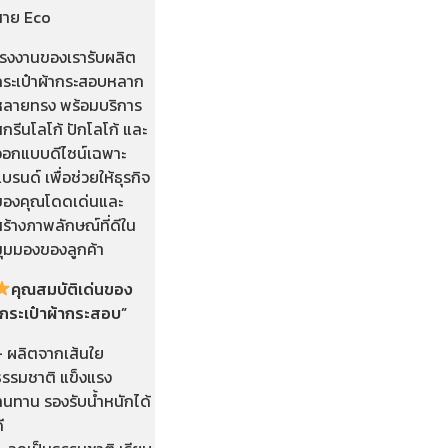
สาย Eco
โรงงานของเรารับผลิต
กระเป๋าผ้ากระสอบหลาก
หลายทรง พร้อมบริการ
กรีนโลโก้ ปักโลโก้ และ
ออกแบบดีไซน์เฉพาะ
บรนด์ เพื่อช่วยให้ธุรกิจ
ของคุณโดดเด่นและ
ร้างภาพลักษณ์ที่ดีใน
มุมมองของลูกค้า
คุณสมบัติเด่นของ
“กระเป๋าผ้ากระสอบ”
– ผลิตจากเส้นใย
ธรรมชาติ แข็งแรง
ทนทาน รองรับน้ำหนักได้
ี