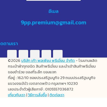
อีเมล
9pp.premium@gmail.com
ิดตามเรา
©2026
บริษัท เก้า พอเพียง พรีเมี่ยม จำกัด
- โรงงานผลิต
กระเป๋าผ้าทุกชนิด สินค้าพรีเมี่ยม และนำเข้าสินค้าพรีเมี่ยม
ของชำร่วย ของที่ระลึก ของแจก
ที่อยู่ : 162/10 ซอยประเสริฐมนูกิจ 29 ถนนประเสริฐมนูกิจ
แขวงจรเข้บัว เขตลาดพร้าว กรุงเทพฯ 10230
เลขประจำตัวผู้เสียภาษี : 0105557036872
เกี่ยวกับเรา
|
วิธีการสั่งซื้อ
|
ติดต่อเรา