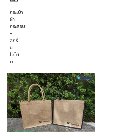
กระเป๋า
ผ้า
กระสอบ
+
สกรี
น
โลโก้
ต…