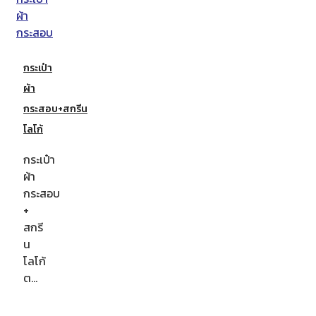
กระเป๋า
ผ้า
กระสอบ+สกรีน
โลโก้
กระเป๋า
ผ้า
กระสอบ
+
สกรี
น
โลโก้
ต…