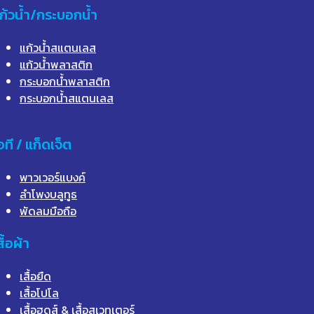
ก้วน้ำ/กระบอกน้ำ
แก้วน้ำสแตนเลส
แก้วน้ำพลาสติก
กระบอกน้ำพลาสติก
กระบอกน้ำสแตนเลส
อที / แก็ดเจ็ต
พาวเวอร์แบงค์
ลำโพงบลูทูธ
พัดลมมือถือ
สื้อผ้า
เสื้อยืด
เสื้อโปโล
เสื้อฮูดส์ & เสื้อสเวทเตอร์