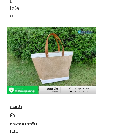
น
โลโก้
ต…
กระเป๋า
ผ้า
กระสอบ+สกรีน
โลโก้