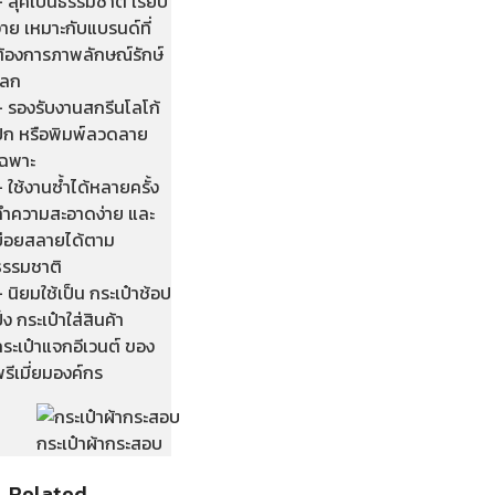
 ลุคเป็นธรรมชาติ เรียบ
่าย เหมาะกับแบรนด์ที่
ต้องการภาพลักษณ์รักษ์
โลก
– รองรับงานสกรีนโลโก้
ปัก หรือพิมพ์ลวดลาย
เฉพาะ
 ใช้งานซ้ำได้หลายครั้ง
ทำความสะอาดง่าย และ
ย่อยสลายได้ตาม
ธรรมชาติ
 นิยมใช้เป็น กระเป๋าช้อป
ิ้ง กระเป๋าใส่สินค้า
ระเป๋าแจกอีเวนต์ ของ
รีเมี่ยมองค์กร
กระเป๋าผ้ากระสอบ
Related