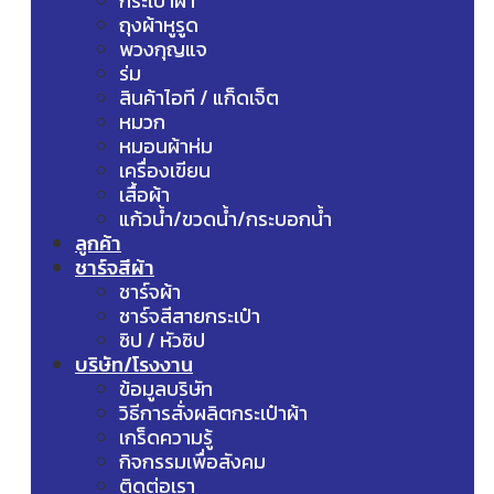
กระเป๋าผ้า
ถุงผ้าหูรูด
พวงกุญแจ
ร่ม
สินค้าไอที / แก็ดเจ็ต
หมวก
หมอนผ้าห่ม
เครื่องเขียน
เสื้อผ้า
แก้วน้ำ/ขวดน้ำ/กระบอกน้ำ
ลูกค้า
ชาร์จสีผ้า
ชาร์จผ้า
ชาร์จสีสายกระเป๋า
ซิป / หัวซิป
บริษัท/โรงงาน
ข้อมูลบริษัท
วิธีการสั่งผลิตกระเป๋าผ้า
เกร็ดความรู้
กิจกรรมเพื่อสังคม
ติดต่อเรา