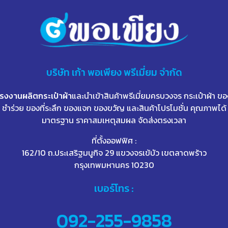
บริษัท
เก้า
พอเพียง พรีเมี่ยม จำกัด
โรงงานผลิตกระเป๋าผ้า
และนำเข้าสินค้าพรีเมี่ยมครบวงจร กระเป๋าผ้า ขอ
ชำร่วย ของที่ระลึก ของแจก ของขวัญ และสินค้าโปรโมชั่น คุณภาพได้
มาตรฐาน ราคาสมเหตุสมผล จัดส่งตรงเวลา
ที่ตั้งออฟฟิศ :
162/10 ถ.ประเสริฐมนูกิจ 29 แขวงจรเข้บัว เขตลาดพร้าว
กรุงเทพมหานคร 10230
เบอร์โทร :
092-255-9858