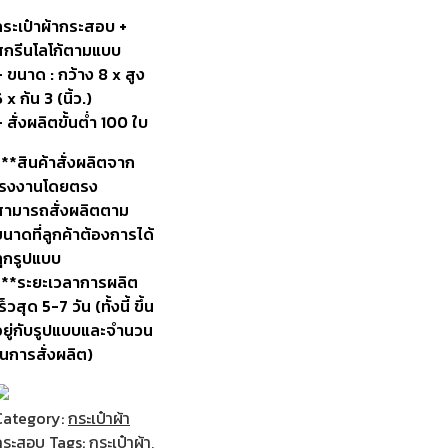
กระเป๋าผ้ากระสอบ
+
สกรีนโลโก้ตามแบบ
 ขนาด : กว้าง 8 x สูง
 x ก้น 3 (นิ้ว.)
 สั่งผลิตขั้นต่ำ 100 ใบ
***สินค้าสั่งผลิตจาก
โรงงานโดยตรง
สามารถสั่งผลิตตาม
นาดที่ลูกค้าต้องการได้
ทุกรูปแบบ
***ระยะเวลาการผลิต
ร็วสุด 5-7 วัน (ทั้งนี้ ขึ้น
อยู่กับรูปแบบและจำนวน
ในการสั่งผลิต)
Category:
กระเป๋าผ้า
กระสอบ
Tags:
กระเป๋าผ้า
,