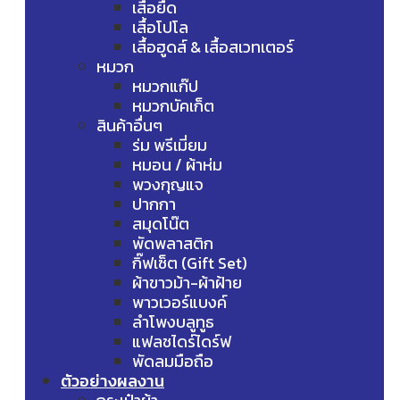
เสื้อยืด
เสื้อโปโล
เสื้อฮูดส์ & เสื้อสเวทเตอร์
หมวก
หมวกแก๊ป
หมวกบัคเก็ต
สินค้าอื่นๆ
ร่ม พรีเมี่ยม
หมอน / ผ้าห่ม
พวงกุญแจ
ปากกา
สมุดโน๊ต
พัดพลาสติก
กิ๊ฟเซ็ต (Gift Set)
ผ้าขาวม้า-ผ้าฝ้าย
พาวเวอร์แบงค์
ลำโพงบลูทูธ
แฟลชไดร์ไดร์ฟ
พัดลมมือถือ
ตัวอย่างผลงาน