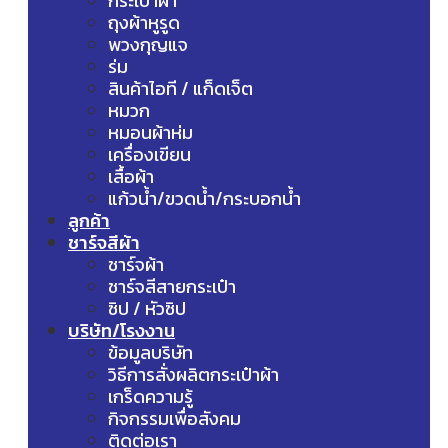
กระเป๋าผ้า
ถุงผ้าหูรูด
พวงกุญแจ
ร่ม
สินค้าไอที / แก็ดเจ็ต
หมวก
หมอนผ้าห่ม
เครื่องเขียน
เสื้อผ้า
แก้วน้ำ/ขวดน้ำ/กระบอกน้ำ
ลูกค้า
ชาร์จสีผ้า
ชาร์จผ้า
ชาร์จสีสายกระเป๋า
ซิป / หัวซิป
บริษัท/โรงงาน
ข้อมูลบริษัท
วิธีการสั่งผลิตกระเป๋าผ้า
เกร็ดความรู้
กิจกรรมเพื่อสังคม
ติดต่อเรา