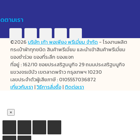
ิดตามเรา
©2026
บริษัท เก้า พอเพียง พรีเมี่ยม จำกัด
- โรงงานผลิต
กระเป๋าผ้าทุกชนิด สินค้าพรีเมี่ยม และนำเข้าสินค้าพรีเมี่ยม
ของชำร่วย ของที่ระลึก ของแจก
ที่อยู่ : 162/10 ซอยประเสริฐมนูกิจ 29 ถนนประเสริฐมนูกิจ
แขวงจรเข้บัว เขตลาดพร้าว กรุงเทพฯ 10230
เลขประจำตัวผู้เสียภาษี : 0105557036872
เกี่ยวกับเรา
|
วิธีการสั่งซื้อ
|
ติดต่อเรา
×