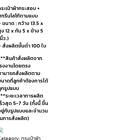
กระเป๋าผ้ากระสอบ
+
สกรีนโลโก้ตามแบบ
 ขนาด : กว้าง 13.5 x
ูง 12 x ก้น 5 x ข้าง 5
นิ้ว.)
 สั่งผลิตขั้นต่ำ 100 ใบ
***สินค้าสั่งผลิตจาก
โรงงานโดยตรง
สามารถสั่งผลิตตาม
นาดที่ลูกค้าต้องการได้
ทุกรูปแบบ
***ระยะเวลาการผลิต
ร็วสุด 5-7 วัน (ทั้งนี้ ขึ้น
อยู่กับรูปแบบและจำนวน
ในการสั่งผลิต)
Category:
กระเป๋าผ้า