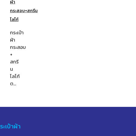
ผ้า
กระสอบ+สกรีน
โลโก้
กระเป๋า
ผ้า
กระสอบ
+
สกรี
น
โลโก้
ต…
ระเป๋าผ้า