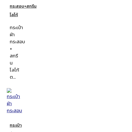
กระสอบ+สกรีน
โลโก้
กระเป๋า
ผ้า
กระสอบ
+
สกรี
น
โลโก้
ต…
กระเป๋า