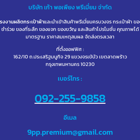
บริษัท
เก้า
พอเพียง พรีเมี่ยม จำกัด
โรงงานผลิตกระเป๋าผ้า
และนำเข้าสินค้าพรีเมี่ยมครบวงจร กระเป๋าผ้า ขอ
ชำร่วย ของที่ระลึก ของแจก ของขวัญ และสินค้าโปรโมชั่น คุณภาพได้
มาตรฐาน ราคาสมเหตุสมผล จัดส่งตรงเวลา
ที่ตั้งออฟฟิศ :
162/10 ถ.ประเสริฐมนูกิจ 29 แขวงจรเข้บัว เขตลาดพร้าว
กรุงเทพมหานคร 10230
เบอร์โทร :
092-255-9858
อีเมล
9pp.premium@gmail.com