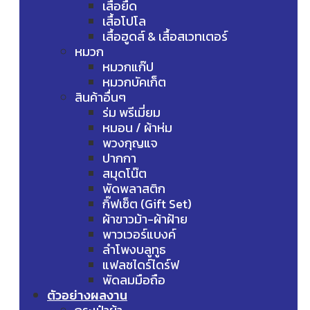
เสื้อยืด
เสื้อโปโล
เสื้อฮูดส์ & เสื้อสเวทเตอร์
หมวก
หมวกแก๊ป
หมวกบัคเก็ต
สินค้าอื่นๆ
ร่ม พรีเมี่ยม
หมอน / ผ้าห่ม
พวงกุญแจ
ปากกา
สมุดโน๊ต
พัดพลาสติก
กิ๊ฟเซ็ต (Gift Set)
ผ้าขาวม้า-ผ้าฝ้าย
พาวเวอร์แบงค์
ลำโพงบลูทูธ
แฟลชไดร์ไดร์ฟ
พัดลมมือถือ
ตัวอย่างผลงาน