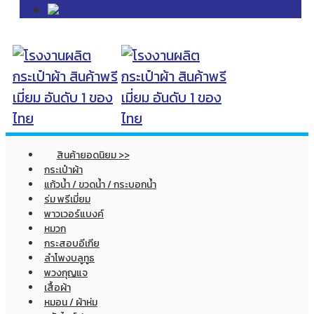
สินค้ายอดนิยม >>
กระเป๋าผ้า
แก้วน้ำ / ขวดน้ำ / กระบอกน้ำ
ร่ม พรีเมี่ยม
พาวเวอร์แบงค์
หมวก
กระสอบอีเกีย
ลำโพงบลูทูธ
พวงกุญแจ
เสื้อผ้า
หมอน / ผ้าห่ม