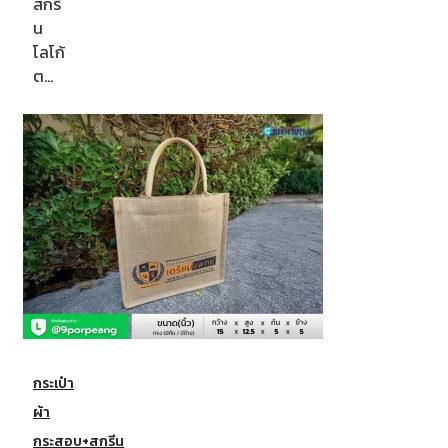
สกรี
น
โลโก้
ต…
กระเป๋า
ผ้า
กระสอบ+สกรีน