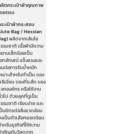
ผลิตกระเป๋าผ้าคุณภาพ
โดยตรง
กระเป๋าผ้ากระสอบ
(Jute Bag / Hessian
Bag)
ผลิตจากเส้นใย
รรมชาติ เนื้อผ้ามีความ
หยาบเล็กน้อยเป็น
เอกลักษณ์ แข็งแรงและ
ทนต่อการรับน้ำหนัก
เหมาะสำหรับทำเป็น ของ
รีเมี่ยม ของที่ระลึก ของ
แจกองค์กร หรือใช้งาน
ั่วไป ด้วยลุคที่ดูเป็น
รรมชาติ เรียบง่าย และ
ป็นมิตรต่อสิ่งแวดล้อม
จึงเป็นตัวเลือกยอดนิยม
ำหรับธุรกิจที่ให้ความ
สำคัญกับวัสดุจาก