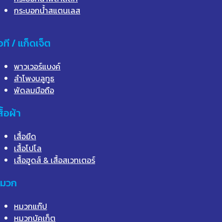
กระบอกน้ำสแตนเลส
อที / แก็ดเจ็ต
พาวเวอร์แบงค์
ลำโพงบลูทูธ
พัดลมมือถือ
สื้อผ้า
เสื้อยืด
เสื้อโปโล
เสื้อฮูดส์ & เสื้อสเวทเตอร์
มวก
หมวกแก๊ป
หมวกบัคเก็ต