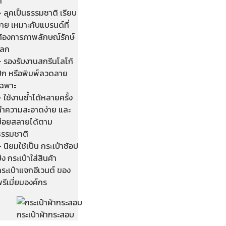
ี
 ลุคเป็นธรรมชาติ เรียบ
่าย เหมาะกับแบรนด์ที่
ต้องการภาพลักษณ์รักษ์
โลก
– รองรับงานสกรีนโลโก้
ปัก หรือพิมพ์ลวดลาย
เฉพาะ
 ใช้งานซ้ำได้หลายครั้ง
ทำความสะอาดง่าย และ
ย่อยสลายได้ตาม
ธรรมชาติ
 นิยมใช้เป็น กระเป๋าช้อป
ิ้ง กระเป๋าใส่สินค้า
ระเป๋าแจกอีเวนต์ ของ
รีเมี่ยมองค์กร
กระเป๋าผ้ากระสอบ