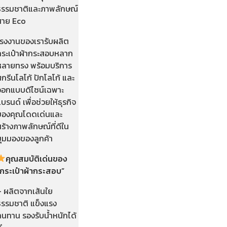
ธรรมชาติและภาพลักษณ์
สาย Eco
โรงงานของเรารับผลิต
กระเป๋าผ้ากระสอบหลาก
หลายทรง พร้อมบริการ
กรีนโลโก้ ปักโลโก้ และ
ออกแบบดีไซน์เฉพาะ
บรนด์ เพื่อช่วยให้ธุรกิจ
ของคุณโดดเด่นและ
ร้างภาพลักษณ์ที่ดีใน
มุมมองของลูกค้า
คุณสมบัติเด่นของ
“กระเป๋าผ้ากระสอบ”
– ผลิตจากเส้นใย
ธรรมชาติ แข็งแรง
ทนทาน รองรับน้ำหนักได้