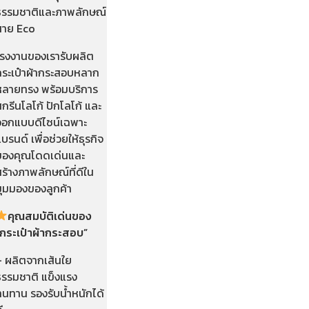
ธรรมชาติและภาพลักษณ์
สาย Eco
โรงงานของเรารับผลิต
กระเป๋าผ้ากระสอบหลาก
หลายทรง พร้อมบริการ
กรีนโลโก้ ปักโลโก้ และ
ออกแบบดีไซน์เฉพาะ
บรนด์ เพื่อช่วยให้ธุรกิจ
ของคุณโดดเด่นและ
ร้างภาพลักษณ์ที่ดีใน
มุมมองของลูกค้า
คุณสมบัติเด่นของ
“กระเป๋าผ้ากระสอบ”
– ผลิตจากเส้นใย
ธรรมชาติ แข็งแรง
ทนทาน รองรับน้ำหนักได้