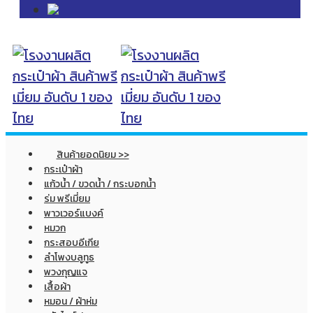
สินค้ายอดนิยม >>
กระเป๋าผ้า
แก้วน้ำ / ขวดน้ำ / กระบอกน้ำ
ร่ม พรีเมี่ยม
พาวเวอร์แบงค์
หมวก
กระสอบอีเกีย
ลำโพงบลูทูธ
พวงกุญแจ
เสื้อผ้า
หมอน / ผ้าห่ม