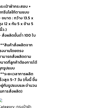
กระเป๋าผ้ากระสอบ
+
สกรีนโลโก้ตามแบบ
 ขนาด : กว้าง 13.5 x
ูง 12 x ก้น 5 x ข้าง 5
นิ้ว.)
 สั่งผลิตขั้นต่ำ 100 ใบ
***สินค้าสั่งผลิตจาก
โรงงานโดยตรง
สามารถสั่งผลิตตาม
นาดที่ลูกค้าต้องการได้
ทุกรูปแบบ
***ระยะเวลาการผลิต
ร็วสุด 5-7 วัน (ทั้งนี้ ขึ้น
อยู่กับรูปแบบและจำนวน
ในการสั่งผลิต)
Category:
กระเป๋าผ้า