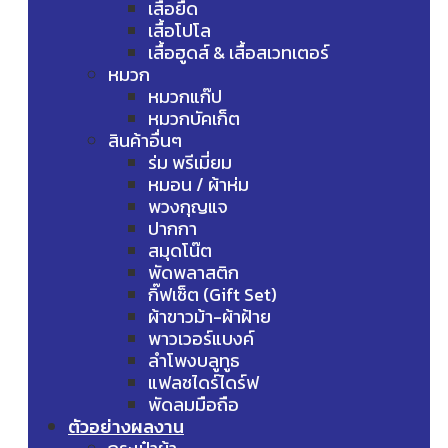
เสื้อยืด
เสื้อโปโล
เสื้อฮูดส์ & เสื้อสเวทเตอร์
หมวก
หมวกแก๊ป
หมวกบัคเก็ต
สินค้าอื่นๆ
ร่ม พรีเมี่ยม
หมอน / ผ้าห่ม
พวงกุญแจ
ปากกา
สมุดโน๊ต
พัดพลาสติก
กิ๊ฟเซ็ต (Gift Set)
ผ้าขาวม้า-ผ้าฝ้าย
พาวเวอร์แบงค์
ลำโพงบลูทูธ
แฟลชไดร์ไดร์ฟ
พัดลมมือถือ
ตัวอย่างผลงาน