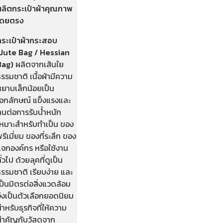
ผลิตกระเป๋าผ้าคุณภาพ
โดยตรง
กระเป๋าผ้ากระสอบ
(Jute Bag / Hessian
Bag)
ผลิตจากเส้นใย
รรมชาติ เนื้อผ้ามีความ
หยาบเล็กน้อยเป็น
เอกลักษณ์ แข็งแรงและ
ทนต่อการรับน้ำหนัก
เหมาะสำหรับทำเป็น ของ
รีเมี่ยม ของที่ระลึก ของ
แจกองค์กร หรือใช้งาน
ั่วไป ด้วยลุคที่ดูเป็น
รรมชาติ เรียบง่าย และ
ป็นมิตรต่อสิ่งแวดล้อม
จึงเป็นตัวเลือกยอดนิยม
ำหรับธุรกิจที่ให้ความ
สำคัญกับวัสดุจาก