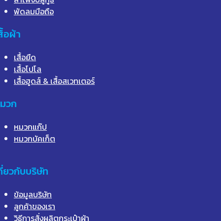
พัดลมมือถือ
สื้อผ้า
เสื้อยืด
เสื้อโปโล
เสื้อฮูดส์ & เสื้อสเวทเตอร์
มวก
หมวกแก๊ป
หมวกบัคเก็ต
กี่ยวกับบริษัท
ข้อมูลบริษัท
ลูกค้าของเรา
วิธีการสั่งผลิตกระเป๋าผ้า