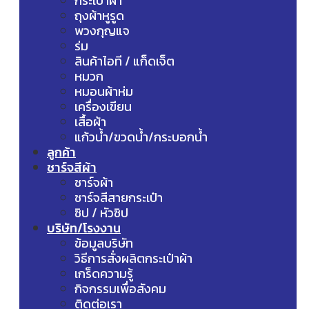
กระเป๋าผ้า
ถุงผ้าหูรูด
พวงกุญแจ
ร่ม
สินค้าไอที / แก็ดเจ็ต
หมวก
หมอนผ้าห่ม
เครื่องเขียน
เสื้อผ้า
แก้วน้ำ/ขวดน้ำ/กระบอกน้ำ
ลูกค้า
ชาร์จสีผ้า
ชาร์จผ้า
ชาร์จสีสายกระเป๋า
ซิป / หัวซิป
บริษัท/โรงงาน
ข้อมูลบริษัท
วิธีการสั่งผลิตกระเป๋าผ้า
เกร็ดความรู้
กิจกรรมเพื่อสังคม
ติดต่อเรา