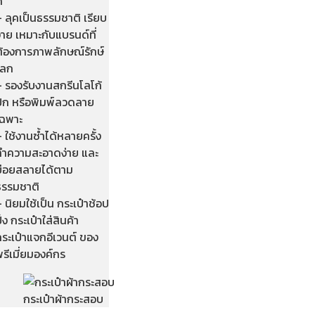
ี
 ลุคเป็นธรรมชาติ เรียบ
่าย เหมาะกับแบรนด์ที่
ต้องการภาพลักษณ์รักษ์
โลก
– รองรับงานสกรีนโลโก้
ปัก หรือพิมพ์ลวดลาย
เฉพาะ
 ใช้งานซ้ำได้หลายครั้ง
ทำความสะอาดง่าย และ
ย่อยสลายได้ตาม
ธรรมชาติ
 นิยมใช้เป็น กระเป๋าช้อป
ิ้ง กระเป๋าใส่สินค้า
ระเป๋าแจกอีเวนต์ ของ
รีเมี่ยมองค์กร
กระเป๋าผ้ากระสอบ