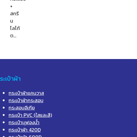
+
สกรี
น
โลโก้
ต…
ระเป๋าผ้า
กระเป๋าผ้าแคนวาส
กระเป๋าผ้ากระสอบ
กระสอบอีเกีย
กระเป๋า PVC (ใสและสี)
กระเป๋าบุฟองน้ำ
กระเป๋าผ้า 420D
กระเป๋าผ้า 600D