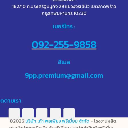
162/10 ถ.ประเสริฐมนูกิจ 29 แขวงจรเข้บัว เขตลาดพร้าว
กรุงเทพมหานคร 10230
เบอร์โทร :
092-255-9858
อีเมล
9pp.premium@gmail.com
ิดตามเรา
©2026
บริษัท เก้า พอเพียง พรีเมี่ยม จำกัด
- โรงงานผลิต
กระเป๋าผ้าทุกชนิด สินค้าพรีเมี่ยม และนำเข้าสินค้าพรีเมี่ยม