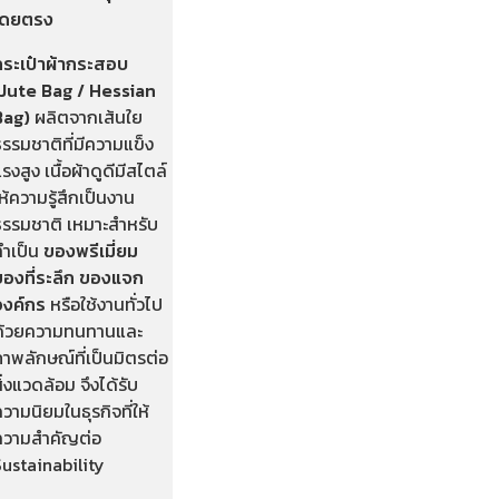
โดยตรง
กระเป๋าผ้ากระสอบ
(Jute Bag / Hessian
Bag)
ผลิตจากเส้นใย
รรมชาติที่มีความแข็ง
รงสูง เนื้อผ้าดูดีมีสไตล์
ห้ความรู้สึกเป็นงาน
ธรรมชาติ เหมาะสำหรับ
ทำเป็น
ของพรีเมี่ยม
ของที่ระลึก ของแจก
องค์กร
หรือใช้งานทั่วไป
ด้วยความทนทานและ
าพลักษณ์ที่เป็นมิตรต่อ
ิ่งแวดล้อม จึงได้รับ
วามนิยมในธุรกิจที่ให้
ความสำคัญต่อ
Sustainability