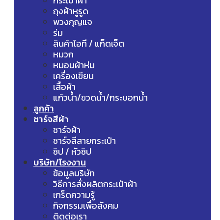
กระเป๋าผ้า
ถุงผ้าหูรูด
พวงกุญแจ
ร่ม
สินค้าไอที / แก็ดเจ็ต
หมวก
หมอนผ้าห่ม
เครื่องเขียน
เสื้อผ้า
แก้วน้ำ/ขวดน้ำ/กระบอกน้ำ
ลูกค้า
ชาร์จสีผ้า
ชาร์จผ้า
ชาร์จสีสายกระเป๋า
ซิป / หัวซิป
บริษัท/โรงงาน
ข้อมูลบริษัท
วิธีการสั่งผลิตกระเป๋าผ้า
เกร็ดความรู้
กิจกรรมเพื่อสังคม
ติดต่อเรา