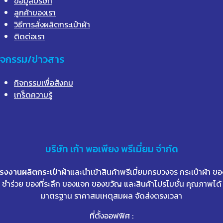
ข้อมูลบริษัท
ลูกค้าของเรา
วิธีการสั่งผลิตกระเป๋าผ้า
ติดต่อเรา
ิจกรรม/ข่าวสาร
กิจกรรมเพื่อสังคม
เกร็ดความรู้
บริษัท
เก้า
พอเพียง พรีเมี่ยม จำกัด
โรงงานผลิตกระเป๋าผ้า
และนำเข้าสินค้าพรีเมี่ยมครบวงจร กระเป๋าผ้า ขอ
ชำร่วย ของที่ระลึก ของแจก ของขวัญ และสินค้าโปรโมชั่น คุณภาพได้
มาตรฐาน ราคาสมเหตุสมผล จัดส่งตรงเวลา
ที่ตั้งออฟฟิศ :