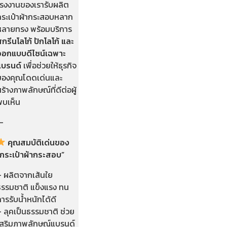
โรงงานของเรารับผลิต
กระเป๋าผ้ากระสอบหลาก
หลายทรง พร้อมบริการ
กรีนโลโก้ ปักโลโก้ และ
ออกแบบดีไซน์เฉพาะ
แบรนด์
เพื่อช่วยให้ธุรกิจ
ของคุณโดดเด่นและ
ร้างภาพลักษณ์ที่ดีต่อผู้
พบเห็น
—
คุณสมบัติเด่นของ
“กระเป๋าผ้ากระสอบ”
– ผลิตจากเส้นใย
ธรรมชาติ แข็งแรง ทน
ารรับน้ำหนักได้ดี
 ลุคเป็นธรรมชาติ ช่วย
เสริมภาพลักษณ์แบรนด์