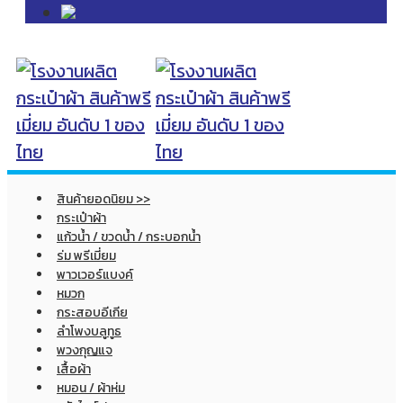
สินค้ายอดนิยม >>
กระเป๋าผ้า
แก้วน้ำ / ขวดน้ำ / กระบอกน้ำ
ร่ม พรีเมี่ยม
พาวเวอร์แบงค์
หมวก
กระสอบอีเกีย
ลำโพงบลูทูธ
พวงกุญแจ
เสื้อผ้า
หมอน / ผ้าห่ม