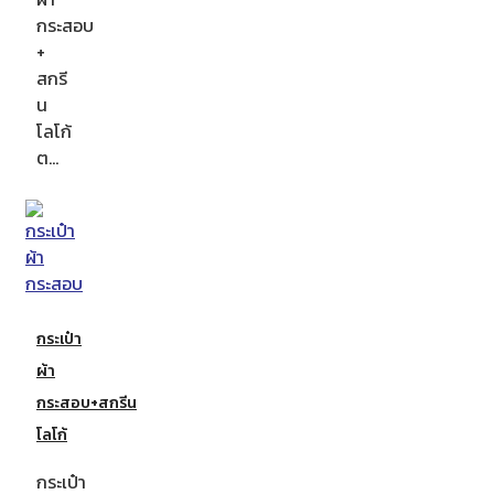
กระสอบ
+
สกรี
น
โลโก้
ต…
กระเป๋า
ผ้า
กระสอบ+สกรีน
โลโก้
กระเป๋า