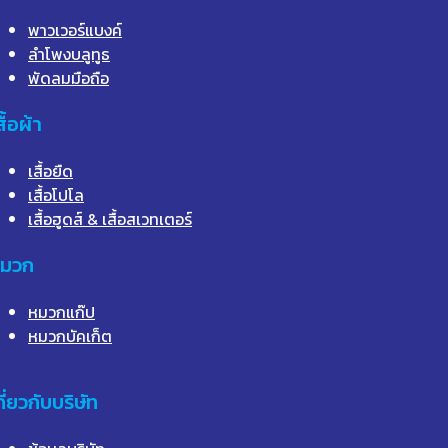
พาวเวอร์แบงค์
ลำโพงบลูทูธ
พัดลมมือถือ
สื้อผ้า
เสื้อยืด
เสื้อโปโล
เสื้อฮูดส์ & เสื้อสเวทเตอร์
มวก
หมวกแก๊ป
หมวกบัคเก็ต
กี่ยวกับบริษัท