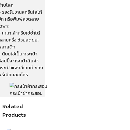
ักษ์โลก
– รองรับงานสกรีนโลโก้
ปัก หรือพิมพ์ลวดลาย
เฉพาะ
 เหมาะสำหรับใช้ซ้ำได้
หลายครั้ง ช่วยลดขยะ
พลาสติก
 นิยมใช้เป็น
กระเป๋า
้อปปิ้ง กระเป๋าสินค้า
กระเป๋าแจกอีเวนต์ ของ
รีเมี่ยมองค์กร
กระเป๋าผ้ากระสอบ
Related
Products