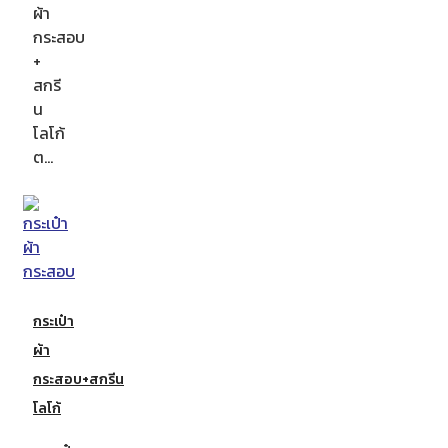
ผ้า
กระสอบ
+
สกรี
น
โลโก้
ต…
กระเป๋า
ผ้า
กระสอบ+สกรีน
โลโก้