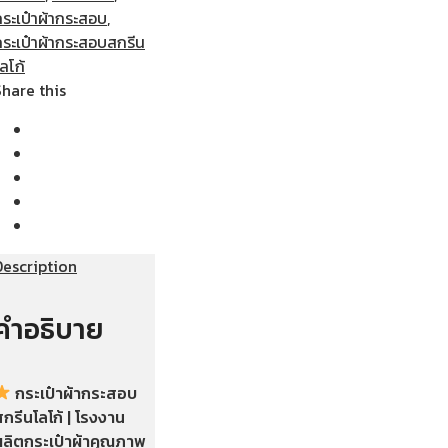
กระเป๋าผ้ากระสอบ
,
กระเป๋าผ้ากระสอบสกรีน
ลโก้
Share this
Description
คำอธิบาย
กระเป๋าผ้ากระสอบ
กรีนโลโก้ | โรงงาน
ผลิตกระเป๋าผ้าคุณภาพ