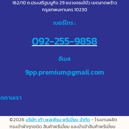
162/10 ถ.ประเสริฐมนูกิจ 29 แขวงจรเข้บัว เขตลาดพร้าว
กรุงเทพมหานคร 10230
เบอร์โทร :
092-255-9858
อีเมล
9pp.premium@gmail.com
ิดตามเรา
©2026
บริษัท เก้า พอเพียง พรีเมี่ยม จำกัด
- โรงงานผลิต
กระเป๋าผ้าทุกชนิด สินค้าพรีเมี่ยม และนำเข้าสินค้าพรีเมี่ยม