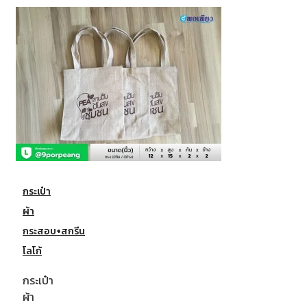
กระเป๋า
ผ้า
กระสอบ+สกรีน
โลโก้
กระเป๋า
ผ้า