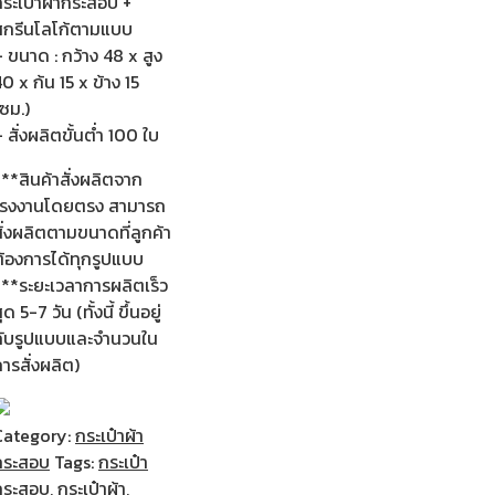
ระเป๋าผ้ากระสอบ +
สกรีนโลโก้ตามแบบ
 ขนาด : กว้าง 48 x สูง
0 x ก้น 15 x ข้าง 15
ซม.)
 สั่งผลิตขั้นต่ำ 100 ใบ
**สินค้าสั่งผลิตจาก
โรงงานโดยตรง สามารถ
ั่งผลิตตามขนาดที่ลูกค้า
ต้องการได้ทุกรูปแบบ
***ระยะเวลาการผลิตเร็ว
ุด 5-7 วัน (ทั้งนี้ ขึ้นอยู่
กับรูปแบบและจำนวนใน
ารสั่งผลิต)
Category:
กระเป๋าผ้า
กระสอบ
Tags:
กระเป๋า
กระสอบ
,
กระเป๋าผ้า
,