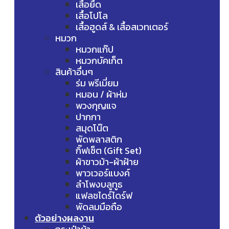
เสื้อยืด
เสื้อโปโล
เสื้อฮูดส์ & เสื้อสเวทเตอร์
หมวก
หมวกแก๊ป
หมวกบัคเก็ต
สินค้าอื่นๆ
ร่ม พรีเมี่ยม
หมอน / ผ้าห่ม
พวงกุญแจ
ปากกา
สมุดโน๊ต
พัดพลาสติก
กิ๊ฟเซ็ต (Gift Set)
ผ้าขาวม้า-ผ้าฝ้าย
พาวเวอร์แบงค์
ลำโพงบลูทูธ
แฟลชไดร์ไดร์ฟ
พัดลมมือถือ
ตัวอย่างผลงาน