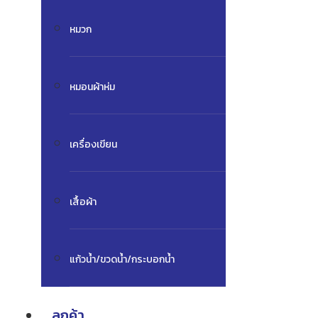
หมวก
หมอนผ้าห่ม
เครื่องเขียน
เสื้อผ้า
แก้วน้ำ/ขวดน้ำ/กระบอกน้ำ
ลูกค้า