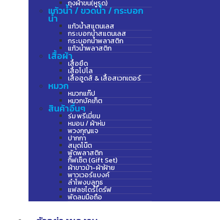
ถุงผ้าขน(หูรูด)
แก้วน้ำ / ขวดน้ำ / กระบอก
น้ำ
แก้วน้ำสแตนเลส
กระบอกน้ำสแตนเลส
กระบอกน้ำพลาสติก
แก้วน้ำพลาสติก
เสื้อผ้า
เสื้อยืด
เสื้อโปโล
เสื้อฮูดส์ & เสื้อสเวทเตอร์
หมวก
หมวกแก๊ป
หมวกบัคเก็ต
สินค้าอื่นๆ
ร่ม พรีเมี่ยม
หมอน / ผ้าห่ม
พวงกุญแจ
ปากกา
สมุดโน๊ต
พัดพลาสติก
กิ๊ฟเซ็ต (Gift Set)
ผ้าขาวม้า-ผ้าฝ้าย
พาวเวอร์แบงค์
ลำโพงบลูทูธ
แฟลชไดร์ไดร์ฟ
พัดลมมือถือ