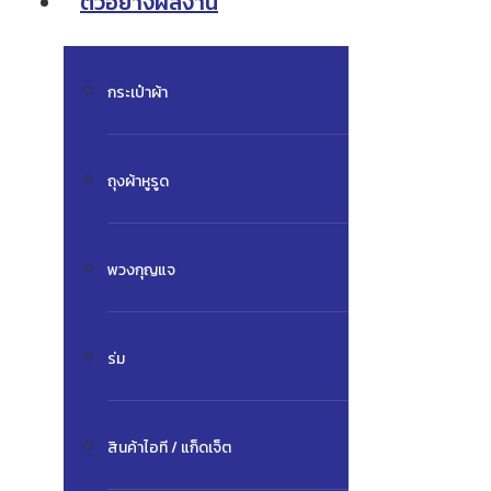
ตัวอย่างผลงาน
กระเป๋าผ้า
ถุงผ้าหูรูด
พวงกุญแจ
ร่ม
สินค้าไอที / แก็ดเจ็ต