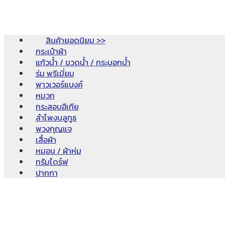
สินค้ายอดนิยม >>
กระเป๋าผ้า
แก้วน้ำ / ขวดน้ำ / กระบอกน้ำ
ร่ม พรีเมี่ยม
พาวเวอร์แบงค์
หมวก
กระสอบอีเกีย
ลำโพงบลูทูธ
พวงกุญแจ
เสื้อผ้า
หมอน / ผ้าห่ม
ทรัมไดร์ฟ
ปากกา