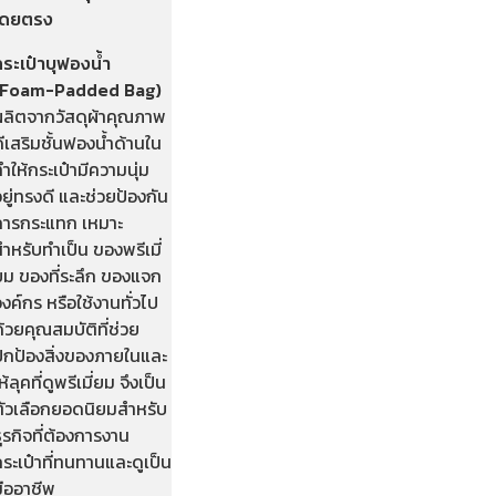
โดยตรง
กระเป๋าบุฟองน้ำ
(Foam-Padded Bag)
ผลิตจากวัสดุผ้าคุณภาพ
ีเสริมชั้นฟองน้ำด้านใน
ำให้กระเป๋ามีความนุ่ม
ยู่ทรงดี และช่วยป้องกัน
การกระแทก เหมาะ
ำหรับทำเป็น ของพรีเมี่
ยม ของที่ระลึก ของแจก
งค์กร หรือใช้งานทั่วไป
้วยคุณสมบัติที่ช่วย
ปกป้องสิ่งของภายในและ
ห้ลุคที่ดูพรีเมี่ยม จึงเป็น
ตัวเลือกยอดนิยมสำหรับ
ุรกิจที่ต้องการงาน
ระเป๋าที่ทนทานและดูเป็น
มืออาชีพ