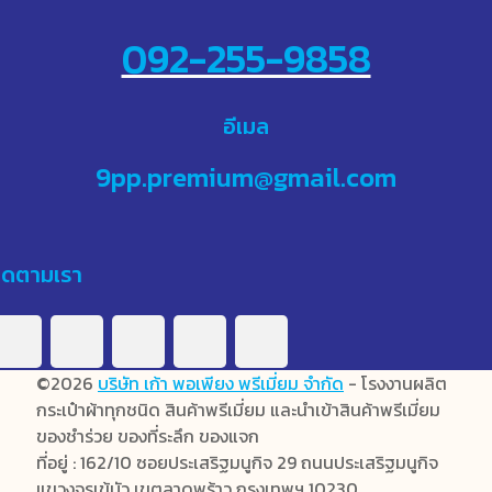
092-255-9858
อีเมล
9pp.premium@gmail.com
ิดตามเรา
©2026
บริษัท เก้า พอเพียง พรีเมี่ยม จำกัด
- โรงงานผลิต
กระเป๋าผ้าทุกชนิด สินค้าพรีเมี่ยม และนำเข้าสินค้าพรีเมี่ยม
ของชำร่วย ของที่ระลึก ของแจก
ที่อยู่ : 162/10 ซอยประเสริฐมนูกิจ 29 ถนนประเสริฐมนูกิจ
แขวงจรเข้บัว เขตลาดพร้าว กรุงเทพฯ 10230