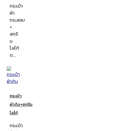
กระเป๋า
ผ้า
กระสอบ
+
สกรี
น
โลโก้
ต…
กระเป๋า
ผ้าดิบ+สกรีน
โลโก้
กระเป๋า