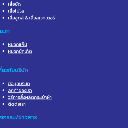
เสื้อยืด
เสื้อโปโล
เสื้อฮูดส์ & เสื้อสเวทเตอร์
มวก
หมวกแก๊ป
หมวกบัคเก็ต
กี่ยวกับบริษัท
ข้อมูลบริษัท
ลูกค้าของเรา
วิธีการสั่งผลิตกระเป๋าผ้า
ติดต่อเรา
ิจกรรม/ข่าวสาร