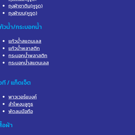
ถุงผ้าซาติน(หูรูด)
ถุงผ้าขน(หูรูด)
ก้วน้ำ/กระบอกน้ำ
แก้วน้ำสแตนเลส
แก้วน้ำพลาสติก
กระบอกน้ำพลาสติก
กระบอกน้ำสแตนเลส
อที / แก็ดเจ็ต
พาวเวอร์แบงค์
ลำโพงบลูทูธ
พัดลมมือถือ
สื้อผ้า