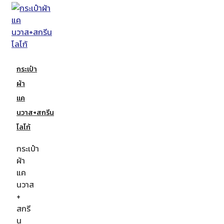
กระเป๋า
ผ้า
แค
นวาส+สกรีน
โลโก้
กระเป๋า
ผ้า
แค
นวาส
+
สกรี
น