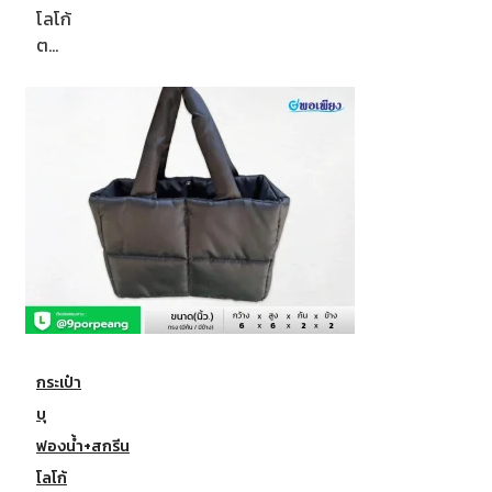
โลโก้
ต…
กระเป๋า
บุ
ฟองน้ำ+สกรีน
โลโก้