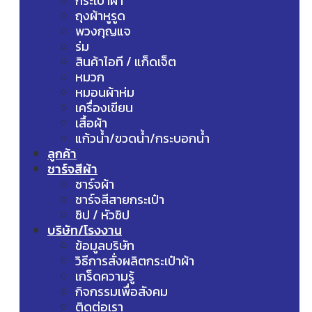
กระเป๋าผ้า
ถุงผ้าหูรูด
พวงกุญแจ
ร่ม
สินค้าไอที / แก็ดเจ็ต
หมวก
หมอนผ้าห่ม
เครื่องเขียน
เสื้อผ้า
แก้วน้ำ/ขวดน้ำ/กระบอกน้ำ
ลูกค้า
ชาร์จสีผ้า
ชาร์จผ้า
ชาร์จสีสายกระเป๋า
ซิป / หัวซิป
บริษัท/โรงงาน
ข้อมูลบริษัท
วิธีการสั่งผลิตกระเป๋าผ้า
เกร็ดความรู้
กิจกรรมเพื่อสังคม
ติดต่อเรา