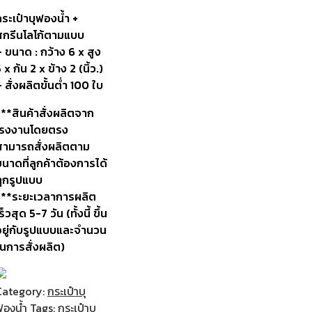
ระเป๋าบุฟองน้ำ +
สกรีนโลโก้ตามแบบ
 ขนาด : กว้าง 6 x สูง
 x ก้น 2 x ข้าง 2 (นิ้ว.)
 สั่งผลิตขั้นต่ำ 100 ใบ
***สินค้าสั่งผลิตจาก
โรงงานโดยตรง
สามารถสั่งผลิตตาม
นาดที่ลูกค้าต้องการได้
ทุกรูปแบบ
***ระยะเวลาการผลิต
ร็วสุด 5-7 วัน (ทั้งนี้ ขึ้น
อยู่กับรูปแบบและจำนวน
ในการสั่งผลิต)
Category:
กระเป๋าบุ
ฟองน้ำ
Tags:
กระเป๋าบุ