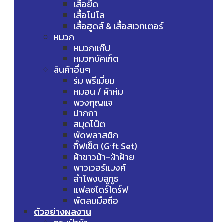
เสื้อยืด
เสื้อโปโล
เสื้อฮูดส์ & เสื้อสเวทเตอร์
หมวก
หมวกแก๊ป
หมวกบัคเก็ต
สินค้าอื่นๆ
ร่ม พรีเมี่ยม
หมอน / ผ้าห่ม
พวงกุญแจ
ปากกา
สมุดโน๊ต
พัดพลาสติก
กิ๊ฟเซ็ต (Gift Set)
ผ้าขาวม้า-ผ้าฝ้าย
พาวเวอร์แบงค์
ลำโพงบลูทูธ
แฟลชไดร์ไดร์ฟ
พัดลมมือถือ
ตัวอย่างผลงาน