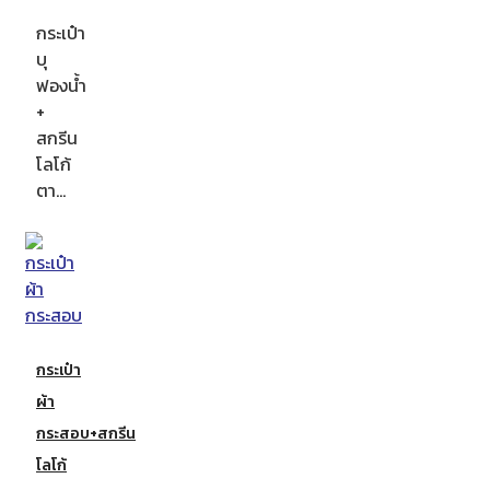
กระเป๋า
บุ
ฟองน้ำ
+
สกรีน
โลโก้
ตา…
กระเป๋า
ผ้า
กระสอบ+สกรีน
โลโก้