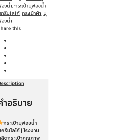
ฟองน้ำ
,
กระเป๋าบุฟองน้ำ
กรีนโลโก้
,
กระเป๋าผ้า
,
บุ
ฟองน้ำ
Share this
Description
คำอธิบาย
กระเป๋าบุฟองน้ำ
กรีนโลโก้ | โรงงาน
ผลิตกระเป๋าคุณภาพ