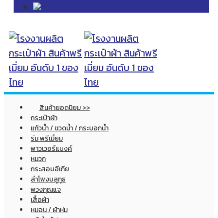
สินค้ายอดนิยม >>
กระเป๋าผ้า
แก้วน้ำ / ขวดน้ำ / กระบอกน้ำ
ร่ม พรีเมี่ยม
พาวเวอร์แบงค์
หมวก
กระสอบอีเกีย
ลำโพงบลูทูธ
พวงกุญแจ
เสื้อผ้า
หมอน / ผ้าห่ม