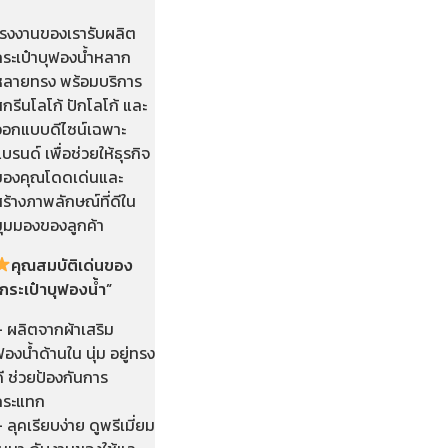
โรงงานของเรารับผลิต
กระเป๋าบุฟองน้ำหลาก
หลายทรง พร้อมบริการ
กรีนโลโก้ ปักโลโก้ และ
ออกแบบดีไซน์เฉพาะ
บรนด์ เพื่อช่วยให้ธุรกิจ
ของคุณโดดเด่นและ
ร้างภาพลักษณ์ที่ดีใน
มุมมองของลูกค้า
คุณสมบัติเด่นของ
กระเป๋าบุฟองน้ำ”
– ผลิตจากผ้าเสริม
องน้ำด้านใน นุ่ม อยู่ทรง
ี ช่วยป้องกันการ
กระแทก
 ลุคเรียบง่าย ดูพรีเมี่ยม