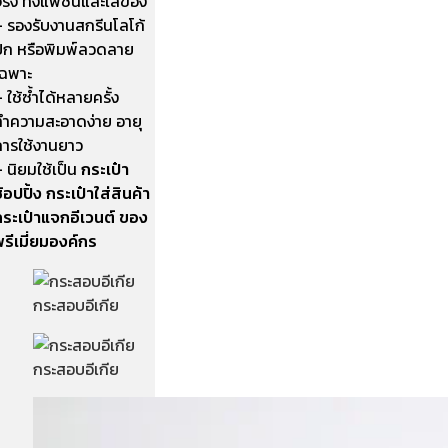
ริง ทั้งแฟชั่นและใส่ของ
– รองรับงานสกรีนโลโก้
ปัก หรือพิมพ์ลวดลาย
เฉพาะ
 ใช้ซ้ำได้หลายครั้ง
ทำความสะอาดง่าย อายุ
การใช้งานยาว
 นิยมใช้เป็น
กระเป๋า
้อปปิ้ง กระเป๋าใส่สินค้า
กระเป๋าแจกอีเวนต์ ของ
รีเมี่ยมองค์กร
กระสอบอีเกีย
กระสอบอีเกีย