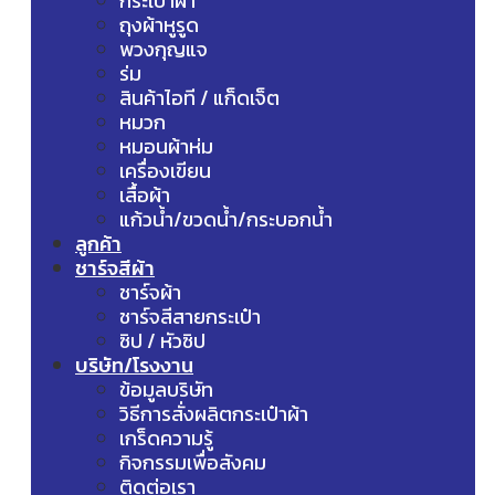
กระเป๋าผ้า
ถุงผ้าหูรูด
พวงกุญแจ
ร่ม
สินค้าไอที / แก็ดเจ็ต
หมวก
หมอนผ้าห่ม
เครื่องเขียน
เสื้อผ้า
แก้วน้ำ/ขวดน้ำ/กระบอกน้ำ
ลูกค้า
ชาร์จสีผ้า
ชาร์จผ้า
ชาร์จสีสายกระเป๋า
ซิป / หัวซิป
บริษัท/โรงงาน
ข้อมูลบริษัท
วิธีการสั่งผลิตกระเป๋าผ้า
เกร็ดความรู้
กิจกรรมเพื่อสังคม
ติดต่อเรา