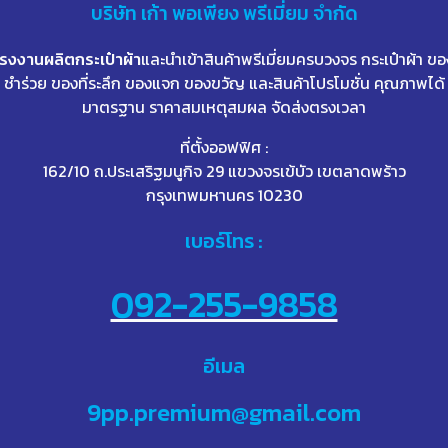
บริษัท
เก้า
พอเพียง พรีเมี่ยม จำกัด
โรงงานผลิตกระเป๋าผ้า
และนำเข้าสินค้าพรีเมี่ยมครบวงจร กระเป๋าผ้า ขอ
ชำร่วย ของที่ระลึก ของแจก ของขวัญ และสินค้าโปรโมชั่น คุณภาพได้
มาตรฐาน ราคาสมเหตุสมผล จัดส่งตรงเวลา
ที่ตั้งออฟฟิศ :
162/10 ถ.ประเสริฐมนูกิจ 29 แขวงจรเข้บัว เขตลาดพร้าว
กรุงเทพมหานคร 10230
เบอร์โทร :
092-255-9858
อีเมล
9pp.premium@gmail.com