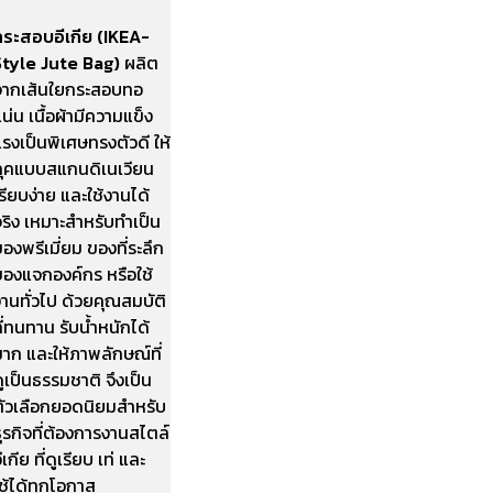
กระสอบอีเกีย (IKEA-
Style Jute Bag)
ผลิต
จากเส้นใยกระสอบทอ
น่น เนื้อผ้ามีความแข็ง
รงเป็นพิเศษทรงตัวดี ให้
ลุคแบบสแกนดิเนเวียน
รียบง่าย และใช้งานได้
ริง เหมาะสำหรับทำเป็น
องพรีเมี่ยม ของที่ระลึก
ของแจกองค์กร หรือใช้
านทั่วไป ด้วยคุณสมบัติ
ี่ทนทาน รับน้ำหนักได้
าก และให้ภาพลักษณ์ที่
ูเป็นธรรมชาติ จึงเป็น
ตัวเลือกยอดนิยมสำหรับ
ุรกิจที่ต้องการงานสไตล์
ีเกีย ที่ดูเรียบ เท่ และ
ช้ได้ทุกโอกาส