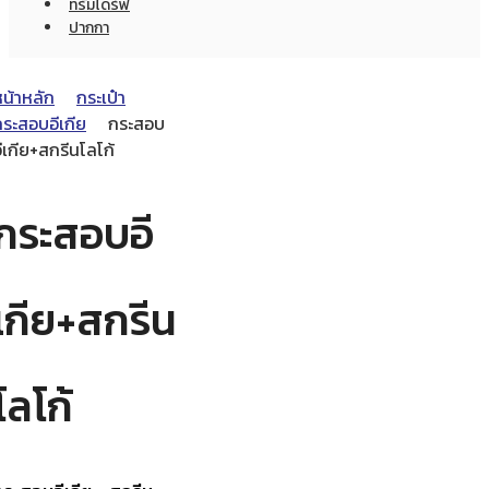
ทรัมไดร์ฟ
ปากกา
หน้าหลัก
กระเป๋า
กระสอบอีเกีย
กระสอบ
ีเกีย+สกรีนโลโก้
กระสอบอี
เกีย+สกรีน
โลโก้