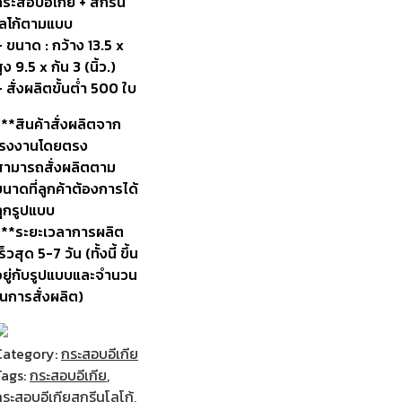
กระสอบอีเกีย + สกรีน
โลโก้ตามแบบ
 ขนาด : กว้าง 13.5 x
ูง 9.5 x ก้น 3 (นิ้ว.)
 สั่งผลิตขั้นต่ำ 500 ใบ
***สินค้าสั่งผลิตจาก
โรงงานโดยตรง
สามารถสั่งผลิตตาม
นาดที่ลูกค้าต้องการได้
ทุกรูปแบบ
***ระยะเวลาการผลิต
ร็วสุด 5-7 วัน (ทั้งนี้ ขึ้น
อยู่กับรูปแบบและจำนวน
ในการสั่งผลิต)
Category:
กระสอบอีเกีย
Tags:
กระสอบอีเกีย
,
กระสอบอีเกียสกรีนโลโก้
,