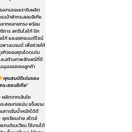
โรงงานของเรารับผลิต
ระเป๋าผ้ากระสอบอีเกีย
หลากหลายทรง พร้อม
ริการ สกรีนโลโก้ ปัก
โลโก้ และออกแบบดีไซน์
ฉพาะแบรนด์ เพื่อช่วยให้
ธุรกิจของคุณโดดเด่น
ละสร้างภาพลักษณ์ที่ดี
ในมุมมองของลูกค้า
คุณสมบัติเด่นของ
“กระสอบอีเกีย”
– ผลิตจากเส้นใย
กระสอบทอแน่น แข็งแรง
นการรับน้ำหนักได้ดี
 ลุคเรียบง่าย สไตล์
แกนดิเนเวียน ใช้งานได้