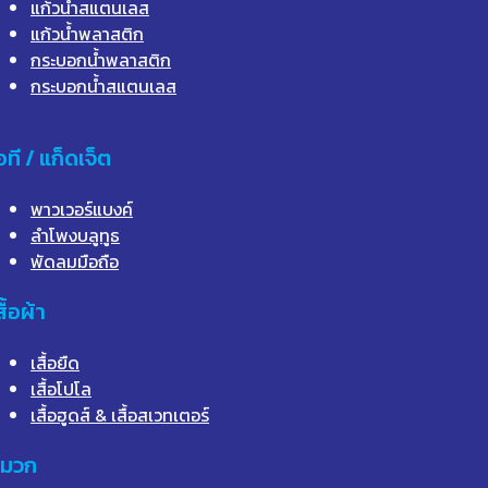
แก้วน้ำสแตนเลส
แก้วน้ำพลาสติก
กระบอกน้ำพลาสติก
กระบอกน้ำสแตนเลส
อที / แก็ดเจ็ต
พาวเวอร์แบงค์
ลำโพงบลูทูธ
พัดลมมือถือ
สื้อผ้า
เสื้อยืด
เสื้อโปโล
เสื้อฮูดส์ & เสื้อสเวทเตอร์
มวก