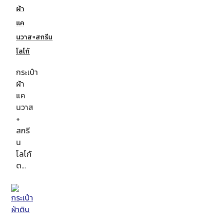
ผ้า
แค
นวาส+สกรีน
โลโก้
กระเป๋า
ผ้า
แค
นวาส
+
สกรี
น
โลโก้
ต…