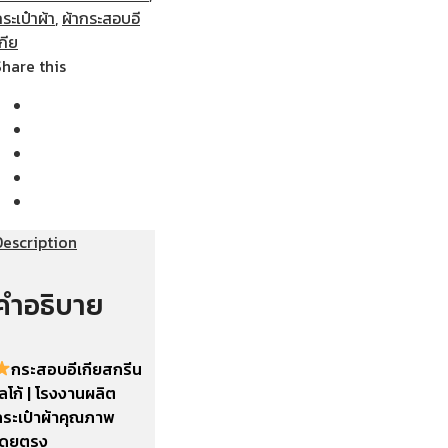
ระเป๋าผ้า
,
ผ้ากระสอบอี
กีย
Share this
Description
คำอธิบาย
กระสอบอีเกียสกรีน
ลโก้ | โรงงานผลิต
กระเป๋าผ้าคุณภาพ
โดยตรง