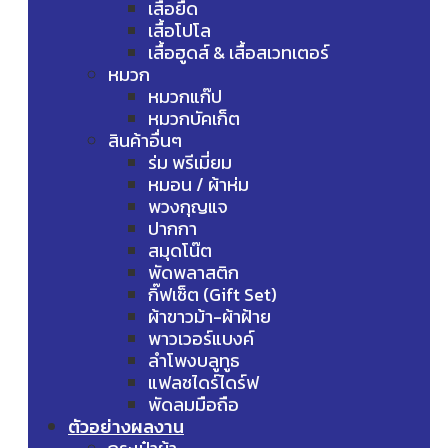
เสื้อยืด
เสื้อโปโล
เสื้อฮูดส์ & เสื้อสเวทเตอร์
หมวก
หมวกแก๊ป
หมวกบัคเก็ต
สินค้าอื่นๆ
ร่ม พรีเมี่ยม
หมอน / ผ้าห่ม
พวงกุญแจ
ปากกา
สมุดโน๊ต
พัดพลาสติก
กิ๊ฟเซ็ต (Gift Set)
ผ้าขาวม้า-ผ้าฝ้าย
พาวเวอร์แบงค์
ลำโพงบลูทูธ
แฟลชไดร์ไดร์ฟ
พัดลมมือถือ
ตัวอย่างผลงาน