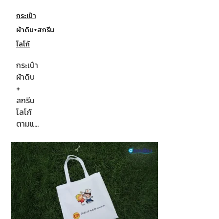
กระเป๋า
ผ้าดิบ+สกรีน
โลโก้
กระเป๋า
ผ้าดิบ
+
สกรีน
โลโก้
ตามแ…