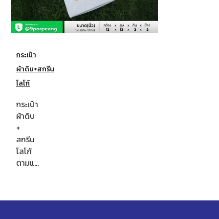
กระเป๋า
ผ้าดิบ+สกรีน
โลโก้
กระเป๋า
ผ้าดิบ
+
สกรีน
โลโก้
ตามแ…