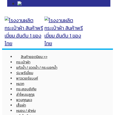
สินค้ายอดนิยม >>
กระเป๋าผ้า
แก้วน้ำ / ขวดน้ำ / กระบอกน้ำ
ร่ม พรีเมี่ยม
พาวเวอร์แบงค์
หมวก
กระสอบอีเกีย
ลำโพงบลูทูธ
พวงกุญแจ
เสื้อผ้า
หมอน / ผ้าห่ม