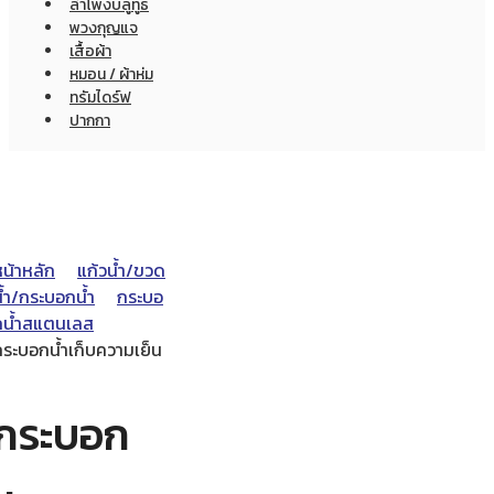
ลำโพงบลูทูธ
พวงกุญแจ
เสื้อผ้า
หมอน / ผ้าห่ม
ทรัมไดร์ฟ
ปากกา
หน้าหลัก
แก้วน้ำ/ขวด
น้ำ/กระบอกน้ำ
กระบอ
กน้ำสแตนเลส
กระบอกน้ำเก็บความเย็น
กระบอก