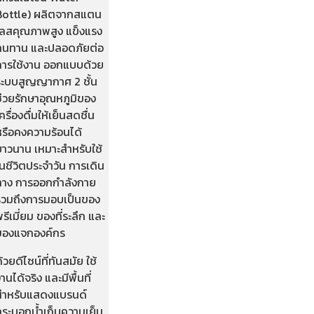
Bottle) ผลิตจากสแตน
เลสคุณภาพสูง แข็งแรง
ทนทาน และปลอดภัยต่อ
การใช้งาน ออกแบบด้วย
ระบบสูญญากาศ 2 ชั้น
ช่วยรักษาอุณหภูมิของ
ครื่องดื่มให้เย็นสดชื่น
หรือคงความร้อนได้
ยาวนาน เหมาะสำหรับใช้
นชีวิตประจำวัน การเดิน
ทาง การออกกำลังกาย
รวมถึงการมอบเป็นของ
รีเมี่ยม ของที่ระลึก และ
ของแจกองค์กร
้วยดีไซน์ที่ทันสมัย ใช้
านได้จริง และมีพื้นที่
สำหรับแสดงแบรนด์
กระบอกน้ำเก็บความเย็น