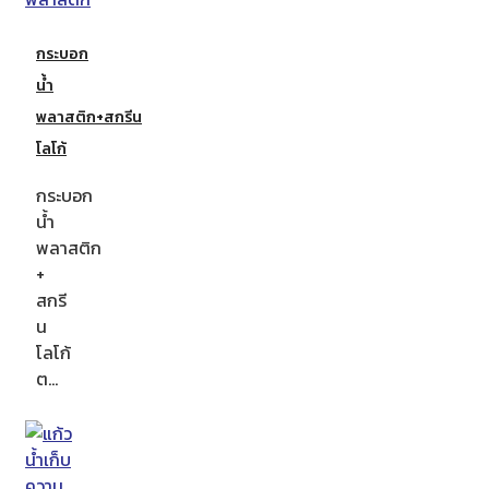
กระบอก
น้ำ
พลาสติก+สกรีน
โลโก้
กระบอก
น้ำ
พลาสติก
+
สกรี
น
โลโก้
ต…