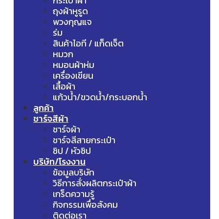
กระเป๋าผ้า
ถุงผ้าหูรูด
พวงกุญแจ
ร่ม
สินค้าไอที / แก็ดเจ็ต
หมวก
หมอนผ้าห่ม
เครื่องเขียน
เสื้อผ้า
แก้วน้ำ/ขวดน้ำ/กระบอกน้ำ
ลูกค้า
ชาร์จสีผ้า
ชาร์จผ้า
ชาร์จสีสายกระเป๋า
ซิป / หัวซิป
บริษัท/โรงงาน
ข้อมูลบริษัท
วิธีการสั่งผลิตกระเป๋าผ้า
เกร็ดความรู้
กิจกรรมเพื่อสังคม
ติดต่อเรา