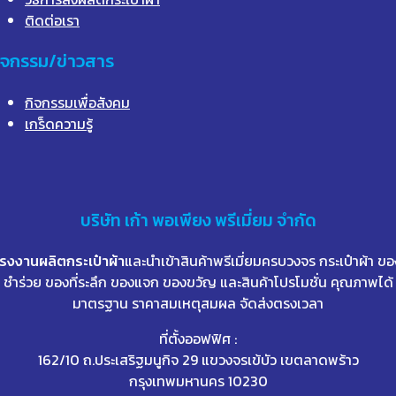
ติดต่อเรา
ิจกรรม/ข่าวสาร
กิจกรรมเพื่อสังคม
เกร็ดความรู้
บริษัท
เก้า
พอเพียง พรีเมี่ยม จำกัด
โรงงานผลิตกระเป๋าผ้า
และนำเข้าสินค้าพรีเมี่ยมครบวงจร กระเป๋าผ้า ขอ
ชำร่วย ของที่ระลึก ของแจก ของขวัญ และสินค้าโปรโมชั่น คุณภาพได้
มาตรฐาน ราคาสมเหตุสมผล จัดส่งตรงเวลา
ที่ตั้งออฟฟิศ :
162/10 ถ.ประเสริฐมนูกิจ 29 แขวงจรเข้บัว เขตลาดพร้าว
กรุงเทพมหานคร 10230