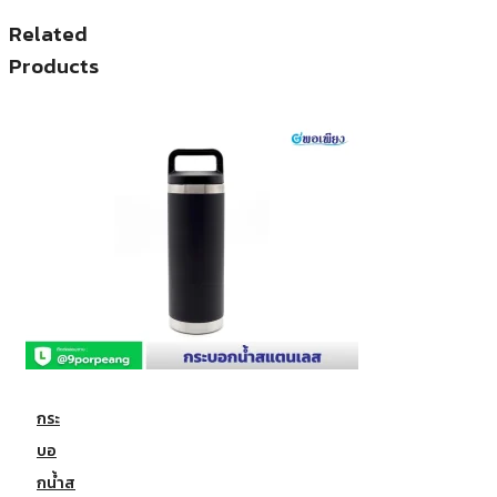
Related
Products
กระ
บอ
กน้ำส