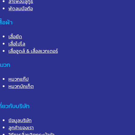
ลำโพงบลูทูธ
พัดลมมือถือ
สื้อผ้า
เสื้อยืด
เสื้อโปโล
เสื้อฮูดส์ & เสื้อสเวทเตอร์
มวก
หมวกแก๊ป
หมวกบัคเก็ต
กี่ยวกับบริษัท
ข้อมูลบริษัท
ลูกค้าของเรา
วิธีการสั่งผลิตกระเป๋าผ้า