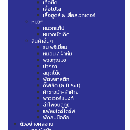
เสื้อยืด
เสื้อโปโล
เสื้อฮูดส์ & เสื้อสเวทเตอร์
หมวก
หมวกแก๊ป
หมวกบัคเก็ต
สินค้าอื่นๆ
ร่ม พรีเมี่ยม
หมอน / ผ้าห่ม
พวงกุญแจ
ปากกา
สมุดโน๊ต
พัดพลาสติก
กิ๊ฟเซ็ต (Gift Set)
ผ้าขาวม้า-ผ้าฝ้าย
พาวเวอร์แบงค์
ลำโพงบลูทูธ
แฟลชไดร์ไดร์ฟ
พัดลมมือถือ
ตัวอย่างผลงาน