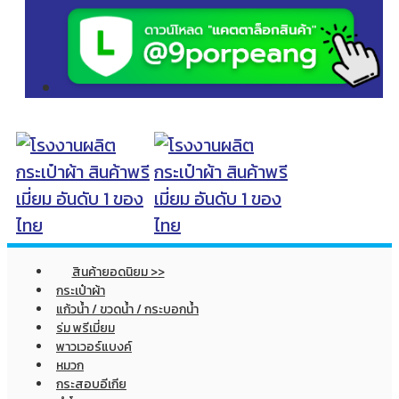
สินค้ายอดนิยม >>
กระเป๋าผ้า
แก้วน้ำ / ขวดน้ำ / กระบอกน้ำ
ร่ม พรีเมี่ยม
พาวเวอร์แบงค์
หมวก
กระสอบอีเกีย