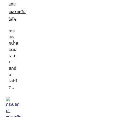
แตน
เลส+สกรีน
โลโก้
กระ
บอ
กน้ำส
แตน
เลส
+
สกรี
น
โลโก้
ต…