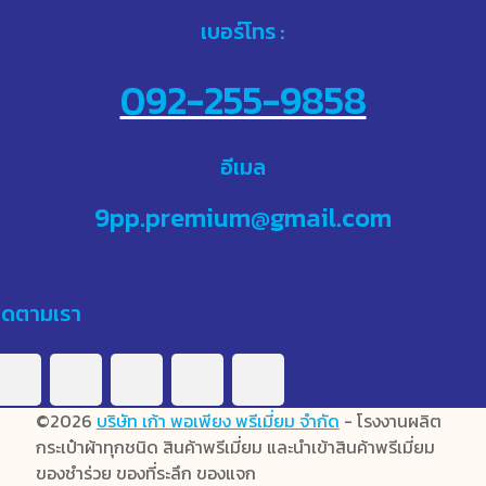
เบอร์โทร :
092-255-9858
อีเมล
9pp.premium@gmail.com
ิดตามเรา
©2026
บริษัท เก้า พอเพียง พรีเมี่ยม จำกัด
- โรงงานผลิต
กระเป๋าผ้าทุกชนิด สินค้าพรีเมี่ยม และนำเข้าสินค้าพรีเมี่ยม
ของชำร่วย ของที่ระลึก ของแจก