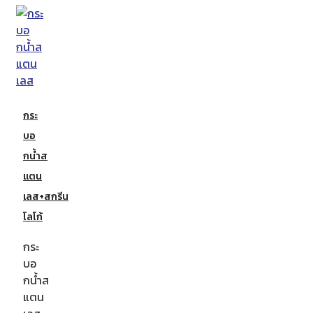
กระ
บอ
กน้ำส
แตน
เลส+สกรีน
โลโก้
กระ
บอ
กน้ำส
แตน