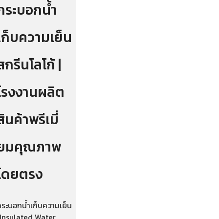
กระบอกน้ำ
เก็บความเย็น
สกรีนโลโก้ |
โรงงานผลิต
สินค้าพรีเมี่
ยมคุณภาพ
โดยตรง
กระบอกน้ำเก็บความเย็น
(Insulated Water