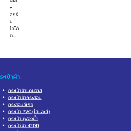
เลส
+
สกรี
น
โลโก้
ต…
ระเป๋าผ้า
กระเป๋าผ้าแคนวาส
กระเป๋าผ้ากระสอบ
กระสอบอีเกีย
กระเป๋า PVC (ใสและสี)
กระเป๋าบุฟองน้ำ
กระเป๋าผ้า 420D