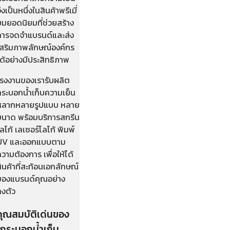
ึงเป็นหนึ่งในสินค้าพรีเมี่
ยมยอดนิยมที่ช่วยสร้าง
การจดจำแบรนด์และส่ง
เสริมภาพลักษณ์องค์กร
ด้อย่างมีประสิทธิภาพ
โรงงานของเรารับผลิต
กระบอกน้ำเก็บความเย็น
หลากหลายรูปแบบ หลาย
ขนาด พร้อมบริการสกรีน
ลโก้ เลเซอร์โลโก้ พิมพ์
UV และออกแบบตาม
วามต้องการ เพื่อให้ได้
ินค้าที่สะท้อนเอกลักษณ์
ของแบรนด์คุณอย่าง
ลงตัว
คุณสมบัติเด่นของ
“กระบอกน้ำเก็บ