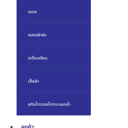
หมวก
หมอนผ้าห่ม
เครื่องเขียน
เสื้อผ้า
แก้วน้ำ/ขวดน้ำ/กระบอกน้ำ
ลูกค้า