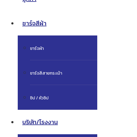
ชาร์จสีผ้า
ชาร์จผ้า
ชาร์จสีสายกระเป๋า
ซิป / หัวซิป
บริษัท/โรงงาน