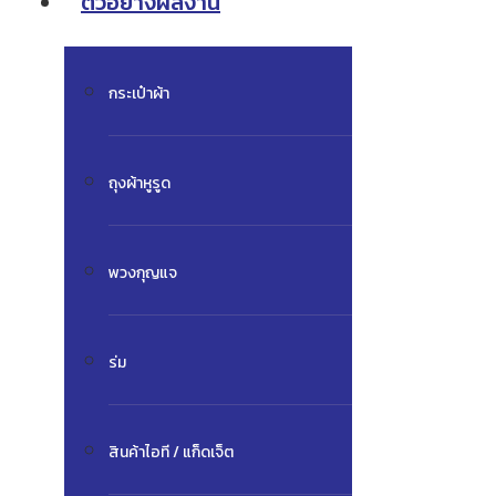
ตัวอย่างผลงาน
กระเป๋าผ้า
ถุงผ้าหูรูด
พวงกุญแจ
ร่ม
สินค้าไอที / แก็ดเจ็ต