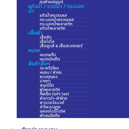
ถุงผ้าขน(หูรูด)
แก้วน้ำ / ขวดน้ำ / กระบอก
น้ำ
แก้วน้ำสแตนเลส
กระบอกน้ำสแตนเลส
กระบอกน้ำพลาสติก
แก้วน้ำพลาสติก
เสื้อผ้า
เสื้อยืด
เสื้อโปโล
เสื้อฮูดส์ & เสื้อสเวทเตอร์
หมวก
หมวกแก๊ป
หมวกบัคเก็ต
สินค้าอื่นๆ
ร่ม พรีเมี่ยม
หมอน / ผ้าห่ม
พวงกุญแจ
ปากกา
สมุดโน๊ต
พัดพลาสติก
กิ๊ฟเซ็ต (Gift Set)
ผ้าขาวม้า-ผ้าฝ้าย
พาวเวอร์แบงค์
ลำโพงบลูทูธ
แฟลชไดร์ไดร์ฟ
พัดลมมือถือ