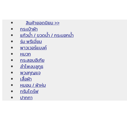
สินค้ายอดนิยม >>
กระเป๋าผ้า
แก้วน้ำ / ขวดน้ำ / กระบอกน้ำ
ร่ม พรีเมี่ยม
พาวเวอร์แบงค์
หมวก
กระสอบอีเกีย
ลำโพงบลูทูธ
พวงกุญแจ
เสื้อผ้า
หมอน / ผ้าห่ม
ทรัมไดร์ฟ
ปากกา