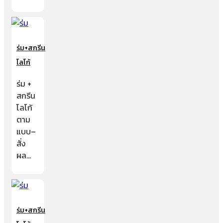
ร่ม+สกรีน
โลโก้
ร่ม +
สกรีน
โลโก้
ตาม
แบบ–
สั่ง
ผล…
ร่ม+สกรีน