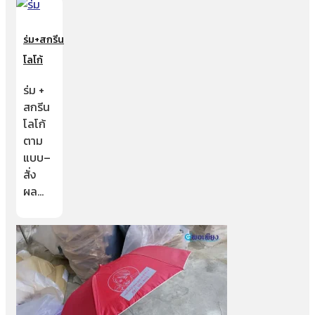
ร่ม+สกรีน
โลโก้
ร่ม +
สกรีน
โลโก้
ตาม
แบบ–
สั่ง
ผล…