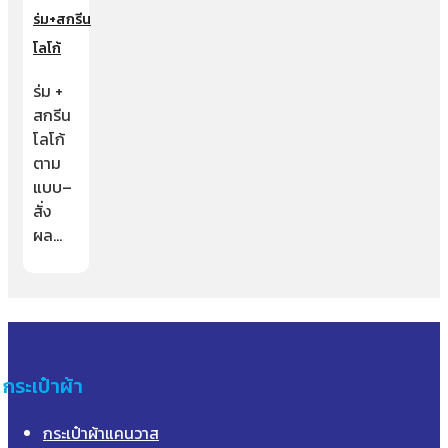
ร่ม+สกรีน
โลโก้
ร่ม +
สกรีน
โลโก้
ตาม
แบบ–
สั่ง
ผล…
กระเป๋าผ้า
กระเป๋าผ้าแคนวาส