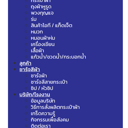
กระเป๋าผ้า
ถุงผ้าหูรูด
พวงกุญแจ
ร่ม
สินค้าไอที / แก็ดเจ็ต
หมวก
หมอนผ้าห่ม
เครื่องเขียน
เสื้อผ้า
แก้วน้ำ/ขวดน้ำ/กระบอกน้ำ
ลูกค้า
ชาร์จสีผ้า
ชาร์จผ้า
ชาร์จสีสายกระเป๋า
ซิป / หัวซิป
บริษัท/โรงงาน
ข้อมูลบริษัท
วิธีการสั่งผลิตกระเป๋าผ้า
เกร็ดความรู้
กิจกรรมเพื่อสังคม
ติดต่อเรา