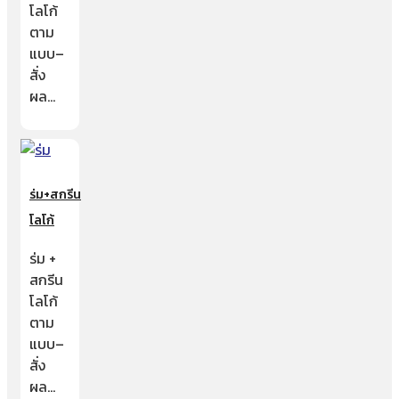
โลโก้
ตาม
แบบ–
สั่ง
ผล…
ร่ม+สกรีน
โลโก้
ร่ม +
สกรีน
โลโก้
ตาม
แบบ–
สั่ง
ผล…