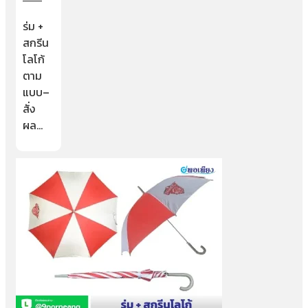
ร่ม +
สกรีน
โลโก้
ตาม
แบบ–
สั่ง
ผล…