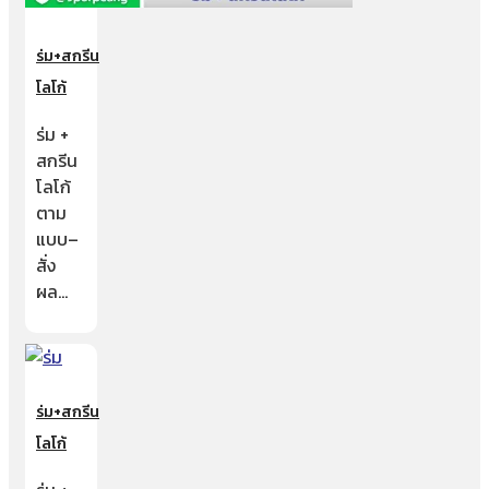
ร่ม+สกรีน
โลโก้
ร่ม +
สกรีน
โลโก้
ตาม
แบบ–
สั่ง
ผล…
ร่ม+สกรีน
โลโก้