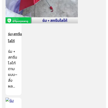
ร่ม+สกรีน
โลโก้
ร่ม +
สกรีน
โลโก้
ตาม
แบบ–
สั่ง
ผล…