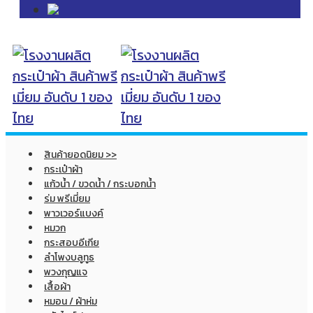
สินค้ายอดนิยม >>
กระเป๋าผ้า
แก้วน้ำ / ขวดน้ำ / กระบอกน้ำ
ร่ม พรีเมี่ยม
พาวเวอร์แบงค์
หมวก
กระสอบอีเกีย
ลำโพงบลูทูธ
พวงกุญแจ
เสื้อผ้า
หมอน / ผ้าห่ม