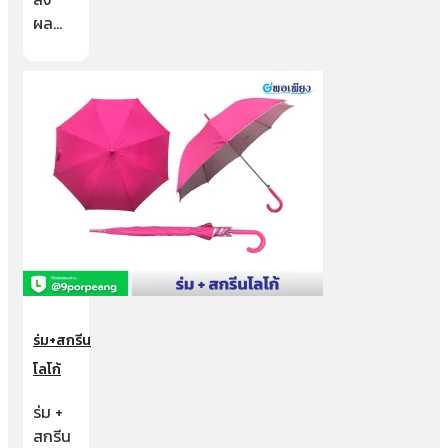
ผล…
ร่ม+สกรีน
โลโก้
ร่ม +
สกรีน