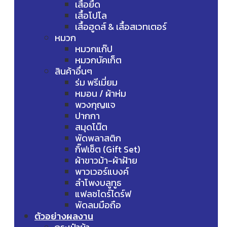
เสื้อยืด
เสื้อโปโล
เสื้อฮูดส์ & เสื้อสเวทเตอร์
หมวก
หมวกแก๊ป
หมวกบัคเก็ต
สินค้าอื่นๆ
ร่ม พรีเมี่ยม
หมอน / ผ้าห่ม
พวงกุญแจ
ปากกา
สมุดโน๊ต
พัดพลาสติก
กิ๊ฟเซ็ต (Gift Set)
ผ้าขาวม้า-ผ้าฝ้าย
พาวเวอร์แบงค์
ลำโพงบลูทูธ
แฟลชไดร์ไดร์ฟ
พัดลมมือถือ
ตัวอย่างผลงาน