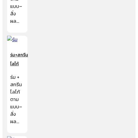
แบบ–
สั่ง
ผล…
ร่ม+สกรีน
โลโก้
ร่ม +
สกรีน
โลโก้
ตาม
แบบ–
สั่ง
ผล…