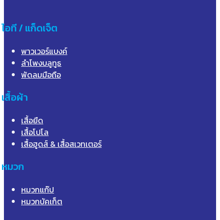
ไอที / แก็ดเจ็ต
พาวเวอร์แบงค์
ลำโพงบลูทูธ
พัดลมมือถือ
เสื้อผ้า
เสื้อยืด
เสื้อโปโล
เสื้อฮูดส์ & เสื้อสเวทเตอร์
หมวก
หมวกแก๊ป
หมวกบัคเก็ต