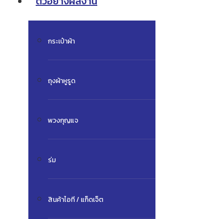
ตัวอย่างผลงาน
กระเป๋าผ้า
ถุงผ้าหูรูด
พวงกุญแจ
ร่ม
สินค้าไอที / แก็ดเจ็ต