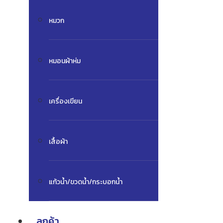
หมวก
หมอนผ้าห่ม
เครื่องเขียน
เสื้อผ้า
แก้วน้ำ/ขวดน้ำ/กระบอกน้ำ
ลูกค้า