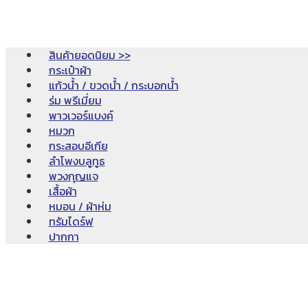
สินค้ายอดนิยม >>
กระเป๋าผ้า
แก้วน้ำ / ขวดน้ำ / กระบอกน้ำ
ร่ม พรีเมี่ยม
พาวเวอร์แบงค์
หมวก
กระสอบอีเกีย
ลำโพงบลูทูธ
พวงกุญแจ
เสื้อผ้า
หมอน / ผ้าห่ม
ทรัมไดร์ฟ
ปากกา