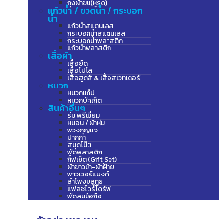
ถุงผ้าขน(หูรูด)
แก้วน้ำ / ขวดน้ำ / กระบอก
น้ำ
แก้วน้ำสแตนเลส
กระบอกน้ำสแตนเลส
กระบอกน้ำพลาสติก
แก้วน้ำพลาสติก
เสื้อผ้า
เสื้อยืด
เสื้อโปโล
เสื้อฮูดส์ & เสื้อสเวทเตอร์
หมวก
หมวกแก๊ป
หมวกบัคเก็ต
สินค้าอื่นๆ
ร่ม พรีเมี่ยม
หมอน / ผ้าห่ม
พวงกุญแจ
ปากกา
สมุดโน๊ต
พัดพลาสติก
กิ๊ฟเซ็ต (Gift Set)
ผ้าขาวม้า-ผ้าฝ้าย
พาวเวอร์แบงค์
ลำโพงบลูทูธ
แฟลชไดร์ไดร์ฟ
พัดลมมือถือ