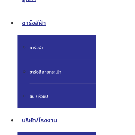
ชาร์จสีผ้า
ชาร์จผ้า
ชาร์จสีสายกระเป๋า
ซิป / หัวซิป
บริษัท/โรงงาน