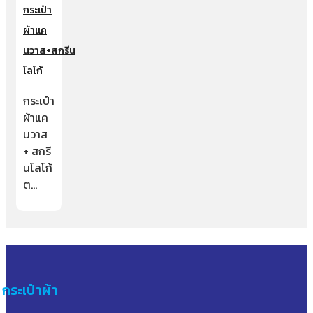
กระเป๋า
ผ้าแค
นวาส+สกรีน
โลโก้
กระเป๋า
ผ้าแค
นวาส
+ สกรี
นโลโก้
ต…
กระเป๋าผ้า