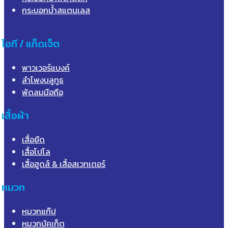
กระบอกน้ำสแตนเลส
ไอที / แก็ดเจ็ต
พาวเวอร์แบงค์
ลำโพงบลูทูธ
พัดลมมือถือ
เสื้อผ้า
เสื้อยืด
เสื้อโปโล
เสื้อฮูดส์ & เสื้อสเวทเตอร์
หมวก
หมวกแก๊ป
หมวกบัคเก็ต