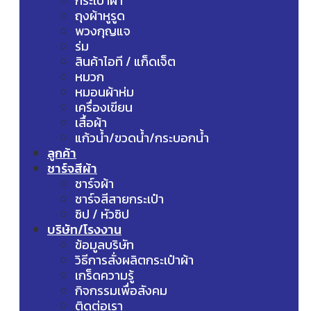
กระเป๋าผ้า
ถุงผ้าหูรูด
พวงกุญแจ
ร่ม
สินค้าไอที / แก็ดเจ็ต
หมวก
หมอนผ้าห่ม
เครื่องเขียน
เสื้อผ้า
แก้วน้ำ/ขวดน้ำ/กระบอกน้ำ
ลูกค้า
ชาร์จสีผ้า
ชาร์จผ้า
ชาร์จสีสายกระเป๋า
ซิป / หัวซิป
บริษัท/โรงงาน
ข้อมูลบริษัท
วิธีการสั่งผลิตกระเป๋าผ้า
เกร็ดความรู้
กิจกรรมเพื่อสังคม
ติดต่อเรา