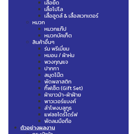
เสื้อยืด
เสื้อโปโล
เสื้อฮูดส์ & เสื้อสเวทเตอร์
หมวก
หมวกแก๊ป
หมวกบัคเก็ต
สินค้าอื่นๆ
ร่ม พรีเมี่ยม
หมอน / ผ้าห่ม
พวงกุญแจ
ปากกา
สมุดโน๊ต
พัดพลาสติก
กิ๊ฟเซ็ต (Gift Set)
ผ้าขาวม้า-ผ้าฝ้าย
พาวเวอร์แบงค์
ลำโพงบลูทูธ
แฟลชไดร์ไดร์ฟ
พัดลมมือถือ
ตัวอย่างผลงาน