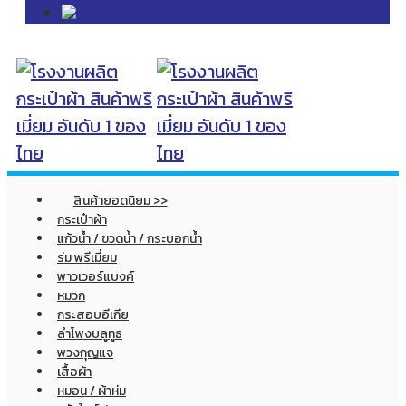
สินค้ายอดนิยม >>
กระเป๋าผ้า
แก้วน้ำ / ขวดน้ำ / กระบอกน้ำ
ร่ม พรีเมี่ยม
พาวเวอร์แบงค์
หมวก
กระสอบอีเกีย
ลำโพงบลูทูธ
พวงกุญแจ
เสื้อผ้า
หมอน / ผ้าห่ม