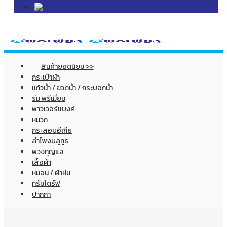
สินค้ายอดนิยม >>
กระเป๋าผ้า
แก้วน้ำ / ขวดน้ำ / กระบอกน้ำ
ร่ม พรีเมี่ยม
พาวเวอร์แบงค์
หมวก
กระสอบอีเกีย
ลำโพงบลูทูธ
พวงกุญแจ
เสื้อผ้า
หมอน / ผ้าห่ม
ทรัมไดร์ฟ
ปากกา