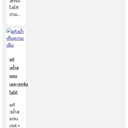
สกรีน
โลโก้
ตาม…
แก้
วน้ำส
แตน
เลส+สกรีน
โลโก้
แก้
วน้ำส
แตน
เลส +