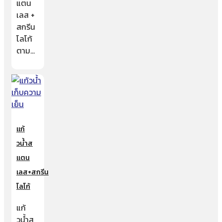
แตน
เลส +
สกรีน
โลโก้
ตาม…
แก้
วน้ำส
แตน
เลส+สกรีน
โลโก้
แก้
วน้ำส