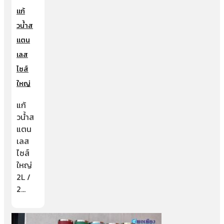
แก้
วน้ำส
แตน
เลส
ไซส์
ใหญ่
แก้
วน้ำส
แตน
เลส
ไซส์
ใหญ่
2L /
2…