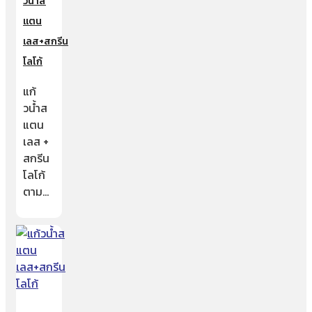
วน้ำส
แตน
เลส+สกรีน
โลโก้
แก้
วน้ำส
แตน
เลส +
สกรีน
โลโก้
ตาม…