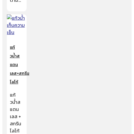
ตาม…
แก้
วน้ำส
แตน
เลส+สกรีน
โลโก้
แก้
วน้ำส
แตน
เลส +
สกรีน
โลโก้