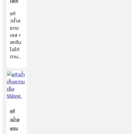
โลโก้
แก้
วน้ำส
แตน
เลส +
สกรีน
โลโก้
ตาม…
แก้
วน้ำส
แตน