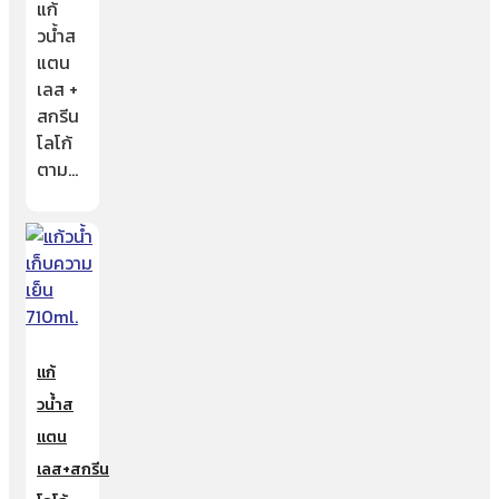
แก้
วน้ำส
แตน
เลส +
สกรีน
โลโก้
ตาม…
แก้
วน้ำส
แตน
เลส+สกรีน