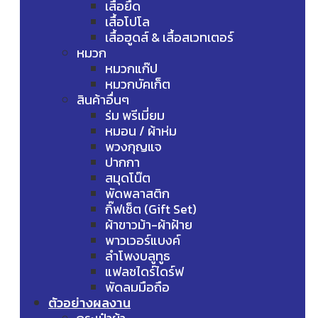
เสื้อยืด
เสื้อโปโล
เสื้อฮูดส์ & เสื้อสเวทเตอร์
หมวก
หมวกแก๊ป
หมวกบัคเก็ต
สินค้าอื่นๆ
ร่ม พรีเมี่ยม
หมอน / ผ้าห่ม
พวงกุญแจ
ปากกา
สมุดโน๊ต
พัดพลาสติก
กิ๊ฟเซ็ต (Gift Set)
ผ้าขาวม้า-ผ้าฝ้าย
พาวเวอร์แบงค์
ลำโพงบลูทูธ
แฟลชไดร์ไดร์ฟ
พัดลมมือถือ
ตัวอย่างผลงาน