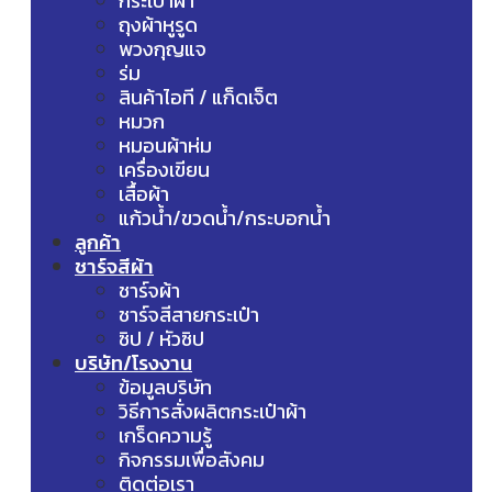
กระเป๋าผ้า
ถุงผ้าหูรูด
พวงกุญแจ
ร่ม
สินค้าไอที / แก็ดเจ็ต
หมวก
หมอนผ้าห่ม
เครื่องเขียน
เสื้อผ้า
แก้วน้ำ/ขวดน้ำ/กระบอกน้ำ
ลูกค้า
ชาร์จสีผ้า
ชาร์จผ้า
ชาร์จสีสายกระเป๋า
ซิป / หัวซิป
บริษัท/โรงงาน
ข้อมูลบริษัท
วิธีการสั่งผลิตกระเป๋าผ้า
เกร็ดความรู้
กิจกรรมเพื่อสังคม
ติดต่อเรา