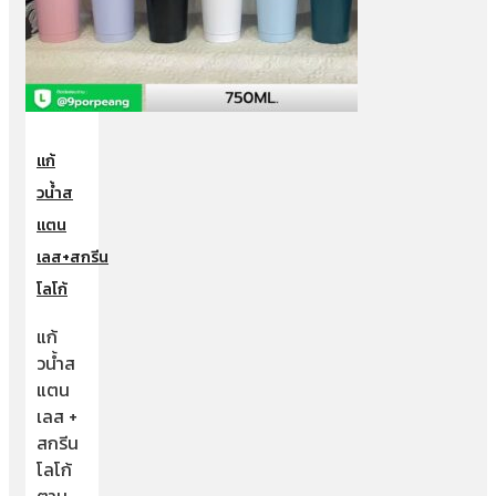
แก้
วน้ำส
แตน
เลส+สกรีน
โลโก้
แก้
วน้ำส
แตน
เลส +
สกรีน
โลโก้