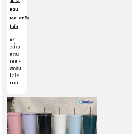
วน้ำส
แตน
เลส+สกรีน
โลโก้
แก้
วน้ำส
แตน
เลส +
สกรีน
โลโก้
ตาม…