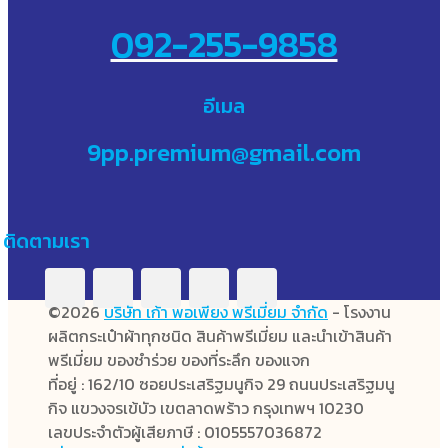
092-255-9858
อีเมล
9pp.premium@gmail.com
ติดตามเรา
©2026
บริษัท เก้า พอเพียง พรีเมี่ยม จำกัด
- โรงงาน
ผลิตกระเป๋าผ้าทุกชนิด สินค้าพรีเมี่ยม และนำเข้าสินค้า
พรีเมี่ยม ของชำร่วย ของที่ระลึก ของแจก
ที่อยู่ : 162/10 ซอยประเสริฐมนูกิจ 29 ถนนประเสริฐมนู
กิจ แขวงจรเข้บัว เขตลาดพร้าว กรุงเทพฯ 10230
เลขประจำตัวผู้เสียภาษี : 0105557036872