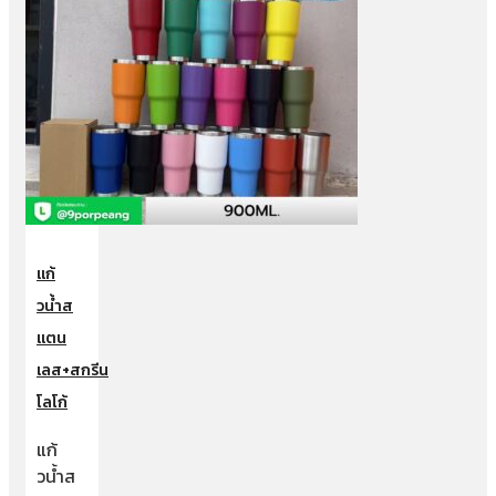
แก้
วน้ำส
แตน
เลส+สกรีน
โลโก้
แก้
วน้ำส