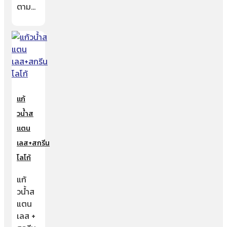
ตาม…
แก้
วน้ำส
แตน
เลส+สกรีน
โลโก้
แก้
วน้ำส
แตน
เลส +