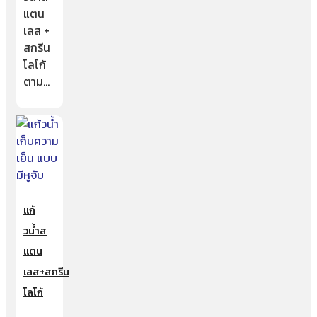
แตน
เลส +
สกรีน
โลโก้
ตาม…
แก้
วน้ำส
แตน
เลส+สกรีน
โลโก้