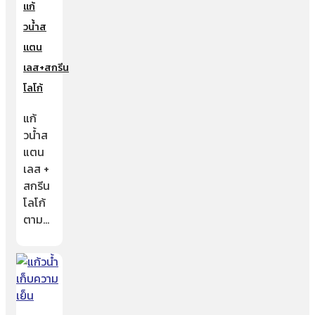
แก้
วน้ำส
แตน
เลส+สกรีน
โลโก้
แก้
วน้ำส
แตน
เลส +
สกรีน
โลโก้
ตาม…