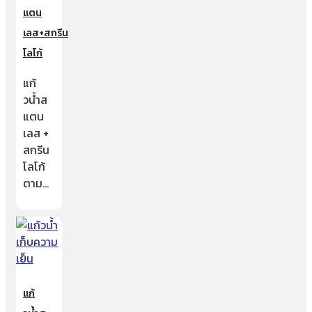
แตน
เลส+สกรีน
โลโก้
แก้
วน้ำส
แตน
เลส +
สกรีน
โลโก้
ตาม…
แก้