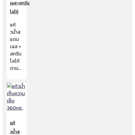
เลส+สกรีน
โลโก้
แก้
วน้ำส
แตน
เลส +
สกรีน
โลโก้
ตาม…
แก้
วน้ำส