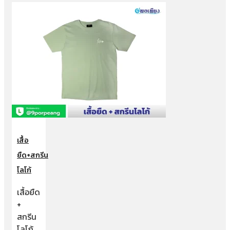
เสื้อ
ยืด+สกรีน
โลโก้
เสื้อยืด
+
สกรีน
โลโก้