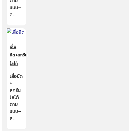
ตาม
แบบ–
ส…
เสื้อ
ยืด+สกรีน
โลโก้
เสื้อยืด
+
สกรีน
โลโก้
ตาม
แบบ–
ส…