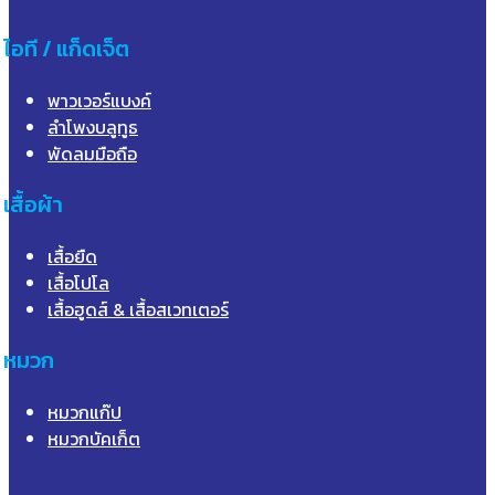
ไอที / แก็ดเจ็ต
พาวเวอร์แบงค์
ลำโพงบลูทูธ
พัดลมมือถือ
เสื้อผ้า
เสื้อยืด
เสื้อโปโล
เสื้อฮูดส์ & เสื้อสเวทเตอร์
หมวก
หมวกแก๊ป
หมวกบัคเก็ต