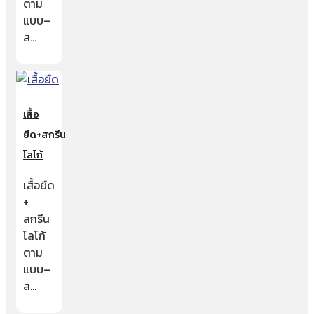
ตาม
แบบ–
ส…
เสื้อ
ยืด+สกรีน
โลโก้
เสื้อยืด
+
สกรีน
โลโก้
ตาม
แบบ–
ส…