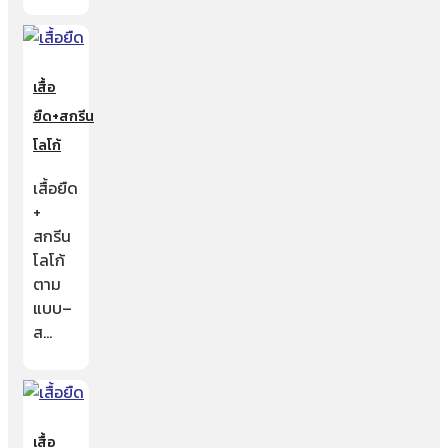
เสื้อ
ยืด+สกรีน
โลโก้
เสื้อยืด
+
สกรีน
โลโก้
ตาม
แบบ–
ส…
เสื้อ