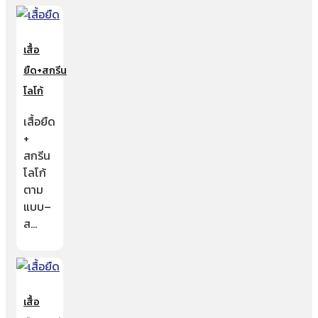
เสื้อ
ยืด+สกรีน
โลโก้
เสื้อยืด
+
สกรีน
โลโก้
ตาม
แบบ–
ส…
เสื้อ