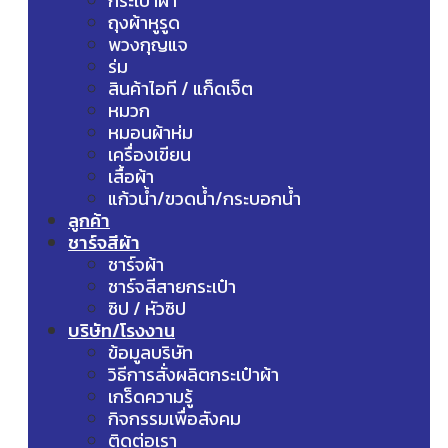
กระเป๋าผ้า
ถุงผ้าหูรูด
พวงกุญแจ
ร่ม
สินค้าไอที / แก็ดเจ็ต
หมวก
หมอนผ้าห่ม
เครื่องเขียน
เสื้อผ้า
แก้วน้ำ/ขวดน้ำ/กระบอกน้ำ
ลูกค้า
ชาร์จสีผ้า
ชาร์จผ้า
ชาร์จสีสายกระเป๋า
ซิป / หัวซิป
บริษัท/โรงงาน
ข้อมูลบริษัท
วิธีการสั่งผลิตกระเป๋าผ้า
เกร็ดความรู้
กิจกรรมเพื่อสังคม
ติดต่อเรา