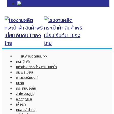
สินค้ายอดนิยม >>
กระเป๋าผ้า
แก้วน้ำ / ขวดน้ำ / กระบอกน้ำ
ร่ม พรีเมี่ยม
พาวเวอร์แบงค์
หมวก
กระสอบอีเกีย
ลำโพงบลูทูธ
พวงกุญแจ
เสื้อผ้า
หมอน / ผ้าห่ม