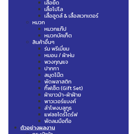
เสื้อยืด
เสื้อโปโล
เสื้อฮูดส์ & เสื้อสเวทเตอร์
หมวก
หมวกแก๊ป
หมวกบัคเก็ต
สินค้าอื่นๆ
ร่ม พรีเมี่ยม
หมอน / ผ้าห่ม
พวงกุญแจ
ปากกา
สมุดโน๊ต
พัดพลาสติก
กิ๊ฟเซ็ต (Gift Set)
ผ้าขาวม้า-ผ้าฝ้าย
พาวเวอร์แบงค์
ลำโพงบลูทูธ
แฟลชไดร์ไดร์ฟ
พัดลมมือถือ
ตัวอย่างผลงาน