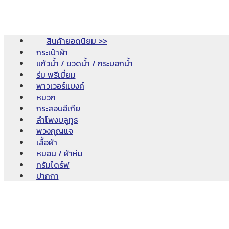
สินค้ายอดนิยม >>
กระเป๋าผ้า
แก้วน้ำ / ขวดน้ำ / กระบอกน้ำ
ร่ม พรีเมี่ยม
พาวเวอร์แบงค์
หมวก
กระสอบอีเกีย
ลำโพงบลูทูธ
พวงกุญแจ
เสื้อผ้า
หมอน / ผ้าห่ม
ทรัมไดร์ฟ
ปากกา