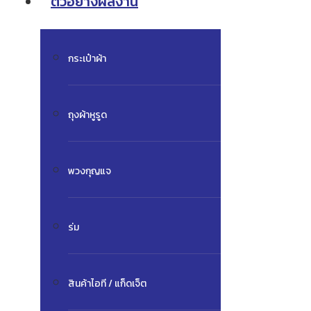
ตัวอย่างผลงาน
กระเป๋าผ้า
ถุงผ้าหูรูด
พวงกุญแจ
ร่ม
สินค้าไอที / แก็ดเจ็ต