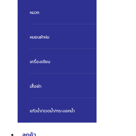
หมวก
หมอนผ้าห่ม
เครื่องเขียน
เสื้อผ้า
แก้วน้ำ/ขวดน้ำ/กระบอกน้ำ
ลูกค้า