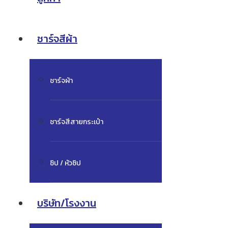
ชาร์จสีผ้า
ชาร์จผ้า
ชาร์จสีสายกระเป๋า
ซิป / หัวซิป
บริษัท/โรงงาน