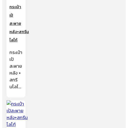
กระเป๋า
เป้
สะพาย
หลัง+สกรีน
โลโก้
กระเป๋า
เป้
สะพาย
หลัง +
สกรี
นโลโ…