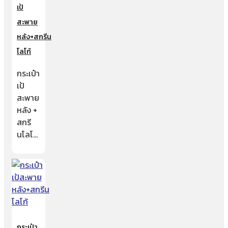
เป้
สะพาย
หลัง+สกรีน
โลโก้
กระเป๋า
เป้
สะพาย
หลัง +
สกรี
นโลโ…
กระเป๋า