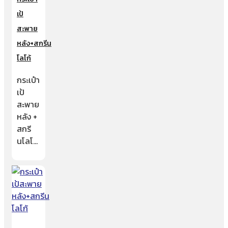
เป้
สะพาย
หลัง+สกรีน
โลโก้
กระเป๋า
เป้
สะพาย
หลัง +
สกรี
นโลโ…