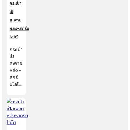
กระเป๋า
เป้
สะพาย
หลัง+สกรีน
โลโก้
กระเป๋า
เป้
สะพาย
หลัง +
สกรี
นโลโ…