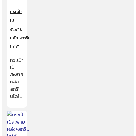
กระเป๋า
เป้
สะพาย
หลัง+สกรีน
โลโก้
กระเป๋า
เป้
สะพาย
หลัง +
สกรี
นโลโ…