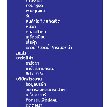
กระเป๋าผ้า
ถุงผ้าหูรูด
พวงกุญแจ
ร่ม
สินค้าไอที / แก็ดเจ็ต
หมวก
หมอนผ้าห่ม
เครื่องเขียน
เสื้อผ้า
แก้วน้ำ/ขวดน้ำ/กระบอกน้ำ
ลูกค้า
ชาร์จสีผ้า
ชาร์จผ้า
ชาร์จสีสายกระเป๋า
ซิป / หัวซิป
บริษัท/โรงงาน
ข้อมูลบริษัท
วิธีการสั่งผลิตกระเป๋าผ้า
เกร็ดความรู้
กิจกรรมเพื่อสังคม
ติดต่อเรา