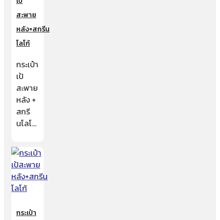
เป้
สะพาย
หลัง+สกรีน
โลโก้
กระเป๋า
เป้
สะพาย
หลัง +
สกรี
นโลโ…
กระเป๋า