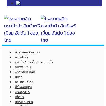
สินค้ายอดนิยม >>
กระเป๋าผ้า
แก้วน้ำ / ขวดน้ำ / กระบอกน้ำ
ร่ม พรีเมี่ยม
พาวเวอร์แบงค์
หมวก
กระสอบอีเกีย
ลำโพงบลูทูธ
พวงกุญแจ
เสื้อผ้า
หมอน / ผ้าห่ม