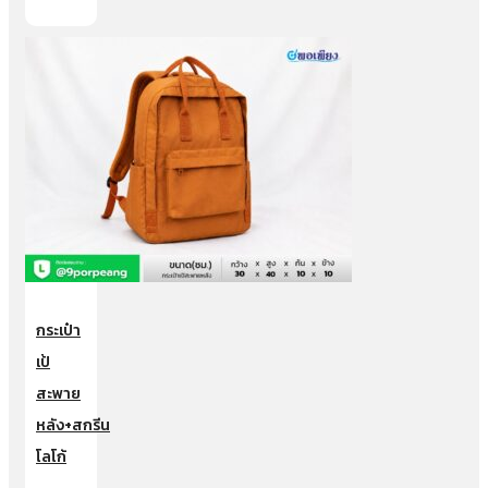
กระเป๋า
เป้
สะพาย
หลัง+สกรีน
โลโก้