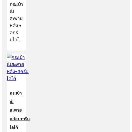
กระเป๋า
เป้
สะพาย
หลัง +
สกรี
นโลโ…
กระเป๋า
เป้
สะพาย
หลัง+สกรีน
โลโก้