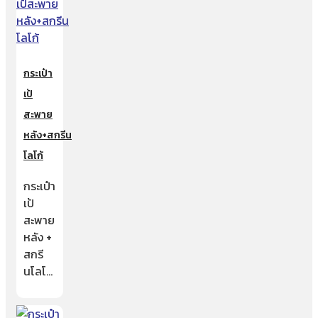
กระเป๋า
เป้
สะพาย
หลัง+สกรีน
โลโก้
กระเป๋า
เป้
สะพาย
หลัง +
สกรี
นโลโ…