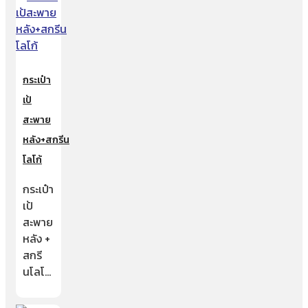
กระเป๋า
เป้
สะพาย
หลัง+สกรีน
โลโก้
กระเป๋า
เป้
สะพาย
หลัง +
สกรี
นโลโ…