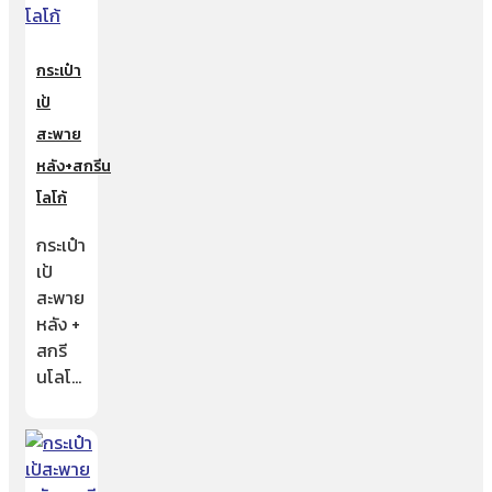
กระเป๋า
เป้
สะพาย
หลัง+สกรีน
โลโก้
กระเป๋า
เป้
สะพาย
หลัง +
สกรี
นโลโ…