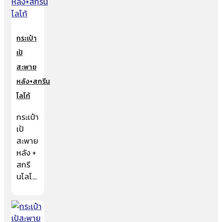
กระเป๋า
เป้
สะพาย
หลัง+สกรีน
โลโก้
กระเป๋า
เป้
สะพาย
หลัง +
สกรี
นโลโ…