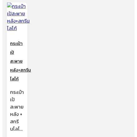
กระเป๋า
เป้
สะพาย
หลัง+สกรีน
โลโก้
กระเป๋า
เป้
สะพาย
หลัง +
สกรี
นโลโ…