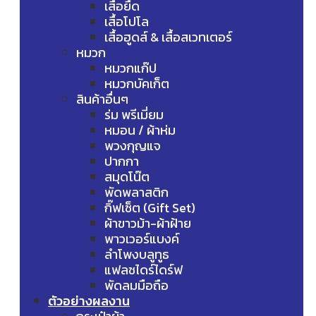
เสื้อยืด
เสื้อโปโล
เสื้อฮูดส์ & เสื้อสเวทเตอร์
หมวก
หมวกแก๊ป
หมวกบัคเก็ต
สินค้าอื่นๆ
ร่ม พรีเมี่ยม
หมอน / ผ้าห่ม
พวงกุญแจ
ปากกา
สมุดโน๊ต
พัดพลาสติก
กิ๊ฟเซ็ต (Gift Set)
ผ้าขาวม้า-ผ้าฝ้าย
พาวเวอร์แบงค์
ลำโพงบลูทูธ
แฟลชไดร์ไดร์ฟ
พัดลมมือถือ
ตัวอย่างผลงาน