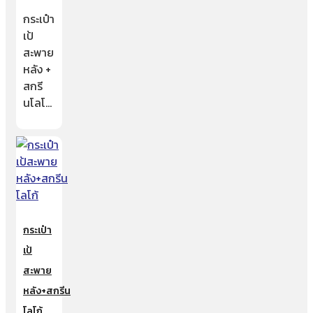
กระเป๋า
เป้
สะพาย
หลัง +
สกรี
นโลโ…
กระเป๋า
เป้
สะพาย
หลัง+สกรีน
โลโก้