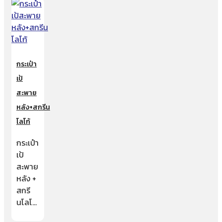
กระเป๋า
เป้
สะพาย
หลัง+สกรีน
โลโก้
กระเป๋า
เป้
สะพาย
หลัง +
สกรี
นโลโ…