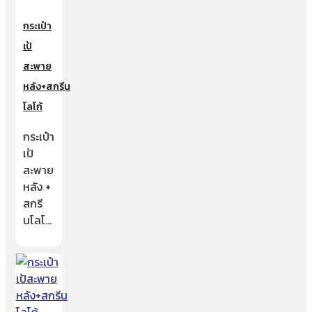
กระเป๋า
เป้
สะพาย
หลัง+สกรีน
โลโก้
กระเป๋า
เป้
สะพาย
หลัง +
สกรี
นโลโ…