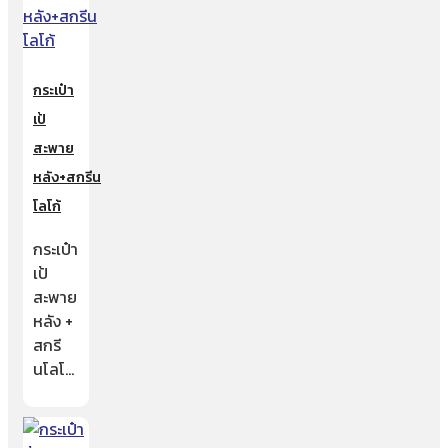
กระเป๋า
เป้
สะพาย
หลัง+สกรีน
โลโก้
กระเป๋า
เป้
สะพาย
หลัง +
สกรี
นโลโ…