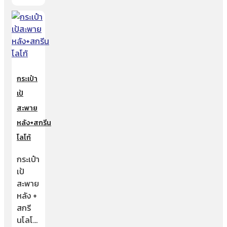
กระเป๋า
เป้
สะพาย
หลัง+สกรีน
โลโก้
กระเป๋า
เป้
สะพาย
หลัง +
สกรี
นโลโ…