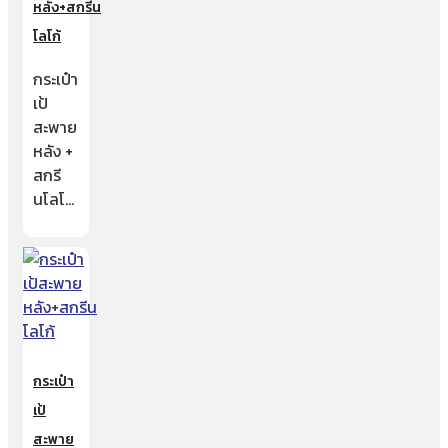
หลัง+สกรีน
โลโก้
กระเป๋า
เป้
สะพาย
หลัง +
สกรี
นโลโ…
กระเป๋า
เป้
สะพาย