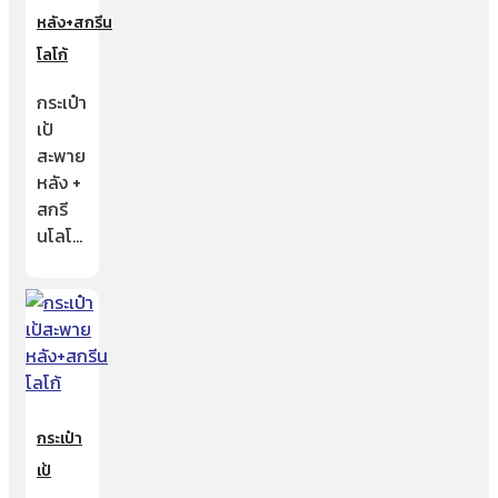
หลัง+สกรีน
โลโก้
กระเป๋า
เป้
สะพาย
หลัง +
สกรี
นโลโ…
กระเป๋า
เป้