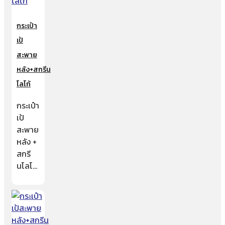
กระเป๋า
เป้
สะพาย
หลัง+สกรีน
โลโก้
กระเป๋า
เป้
สะพาย
หลัง +
สกรี
นโลโ…