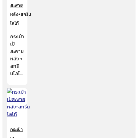
สะพาย
หลัง+สกรีน
โลโก้
กระเป๋า
เป้
สะพาย
หลัง +
สกรี
นโลโ…
กระเป๋า