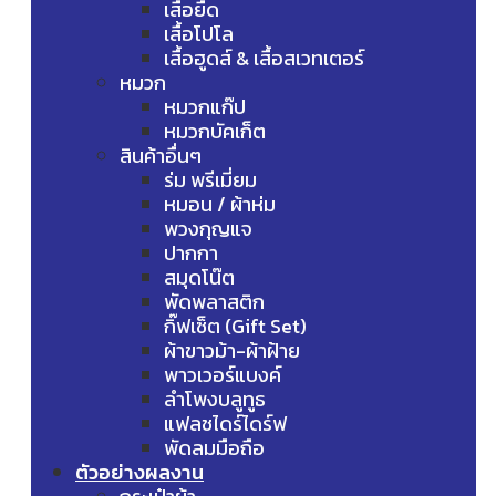
เสื้อยืด
เสื้อโปโล
เสื้อฮูดส์ & เสื้อสเวทเตอร์
หมวก
หมวกแก๊ป
หมวกบัคเก็ต
สินค้าอื่นๆ
ร่ม พรีเมี่ยม
หมอน / ผ้าห่ม
พวงกุญแจ
ปากกา
สมุดโน๊ต
พัดพลาสติก
กิ๊ฟเซ็ต (Gift Set)
ผ้าขาวม้า-ผ้าฝ้าย
พาวเวอร์แบงค์
ลำโพงบลูทูธ
แฟลชไดร์ไดร์ฟ
พัดลมมือถือ
ตัวอย่างผลงาน