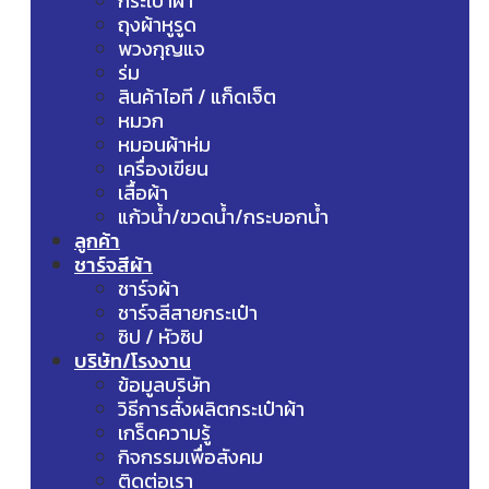
กระเป๋าผ้า
ถุงผ้าหูรูด
พวงกุญแจ
ร่ม
สินค้าไอที / แก็ดเจ็ต
หมวก
หมอนผ้าห่ม
เครื่องเขียน
เสื้อผ้า
แก้วน้ำ/ขวดน้ำ/กระบอกน้ำ
ลูกค้า
ชาร์จสีผ้า
ชาร์จผ้า
ชาร์จสีสายกระเป๋า
ซิป / หัวซิป
บริษัท/โรงงาน
ข้อมูลบริษัท
วิธีการสั่งผลิตกระเป๋าผ้า
เกร็ดความรู้
กิจกรรมเพื่อสังคม
ติดต่อเรา