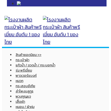
สินค้ายอดนิยม >>
กระเป๋าผ้า
แก้วน้ำ / ขวดน้ำ / กระบอกน้ำ
ร่ม พรีเมี่ยม
พาวเวอร์แบงค์
หมวก
กระสอบอีเกีย
ลำโพงบลูทูธ
พวงกุญแจ
เสื้อผ้า
หมอน / ผ้าห่ม