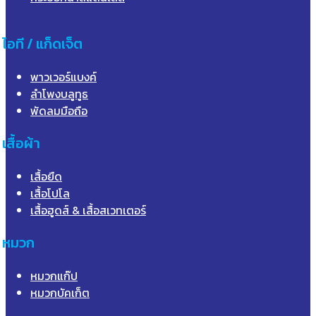
ไอที / แก็ดเจ็ต
พาวเวอร์แบงค์
ลำโพงบลูทูธ
พัดลมมือถือ
เสื้อผ้า
เสื้อยืด
เสื้อโปโล
เสื้อฮูดส์ & เสื้อสเวทเตอร์
หมวก
หมวกแก๊ป
หมวกบัคเก็ต