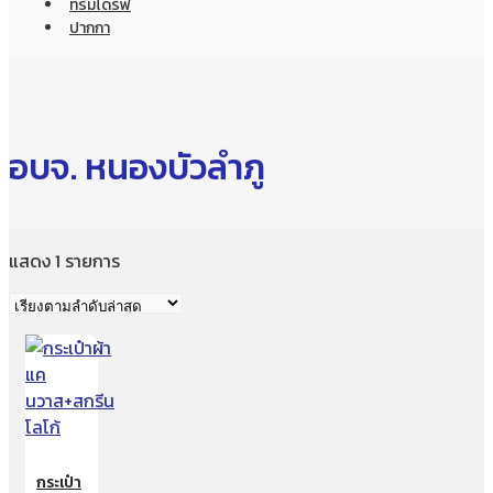
ทรัมไดร์ฟ
ปากกา
อบจ. หนองบัวลำภู
แสดง 1 รายการ
กระเป๋า