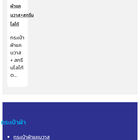
ผ้าแค
นวาส+สกรีน
โลโก้
กระเป๋า
ผ้าแค
นวาส
+ สกรี
นโลโก้
ต…
กระเป๋าผ้า
กระเป๋าผ้าแคนวาส