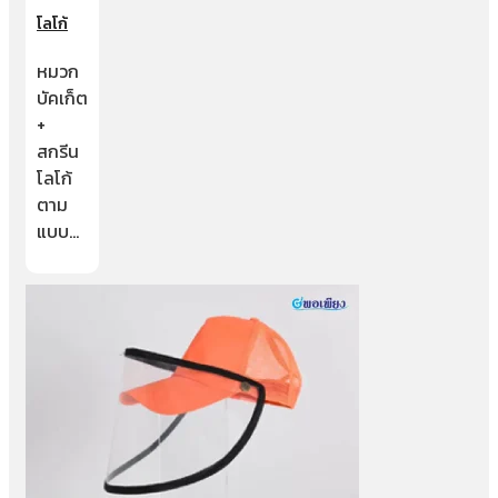
โลโก้
หมวก
บัคเก็ต
+
สกรีน
โลโก้
ตาม
แบบ…