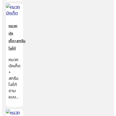
หมวก
บัค
เก็ต+สกรีน
โลโก้
หมวก
บัคเก็ต
+
สกรีน
โลโก้
ตาม
แบบ…