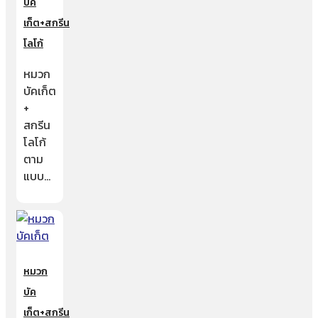
บัค
เก็ต+สกรีน
โลโก้
หมวก
บัคเก็ต
+
สกรีน
โลโก้
ตาม
แบบ…
หมวก
บัค
เก็ต+สกรีน