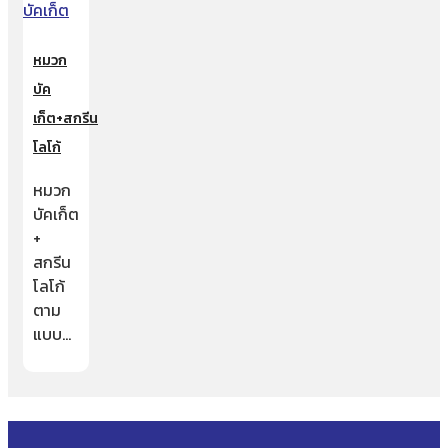
หมวก
บัค
เก็ต+สกรีน
โลโก้
หมวก
บัคเก็ต
+
สกรีน
โลโก้
ตาม
แบบ…