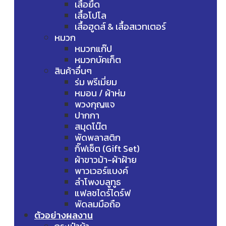
เสื้อยืด
เสื้อโปโล
เสื้อฮูดส์ & เสื้อสเวทเตอร์
หมวก
หมวกแก๊ป
หมวกบัคเก็ต
สินค้าอื่นๆ
ร่ม พรีเมี่ยม
หมอน / ผ้าห่ม
พวงกุญแจ
ปากกา
สมุดโน๊ต
พัดพลาสติก
กิ๊ฟเซ็ต (Gift Set)
ผ้าขาวม้า-ผ้าฝ้าย
พาวเวอร์แบงค์
ลำโพงบลูทูธ
แฟลชไดร์ไดร์ฟ
พัดลมมือถือ
ตัวอย่างผลงาน