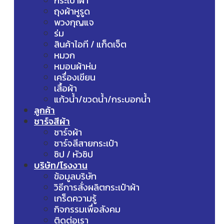
กระเป๋าผ้า
ถุงผ้าหูรูด
พวงกุญแจ
ร่ม
สินค้าไอที / แก็ดเจ็ต
หมวก
หมอนผ้าห่ม
เครื่องเขียน
เสื้อผ้า
แก้วน้ำ/ขวดน้ำ/กระบอกน้ำ
ลูกค้า
ชาร์จสีผ้า
ชาร์จผ้า
ชาร์จสีสายกระเป๋า
ซิป / หัวซิป
บริษัท/โรงงาน
ข้อมูลบริษัท
วิธีการสั่งผลิตกระเป๋าผ้า
เกร็ดความรู้
กิจกรรมเพื่อสังคม
ติดต่อเรา