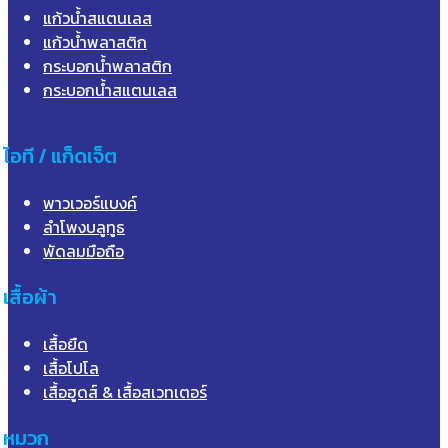
แก้วน้ำสแตนเลส
แก้วน้ำพลาสติก
กระบอกน้ำพลาสติก
กระบอกน้ำสแตนเลส
ไอที / แก็ดเจ็ต
พาวเวอร์แบงค์
ลำโพงบลูทูธ
พัดลมมือถือ
เสื้อผ้า
เสื้อยืด
เสื้อโปโล
เสื้อฮูดส์ & เสื้อสเวทเตอร์
หมวก