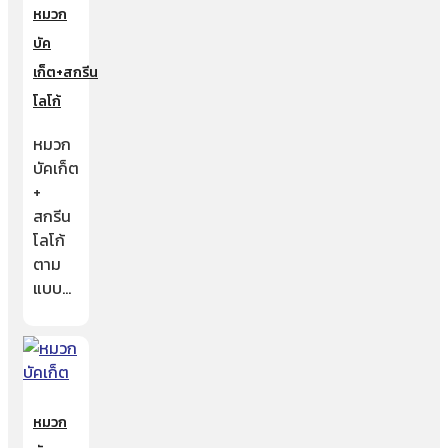
หมวก
บัค
เก็ต+สกรีน
โลโก้
หมวก
บัคเก็ต
+
สกรีน
โลโก้
ตาม
แบบ…
หมวก