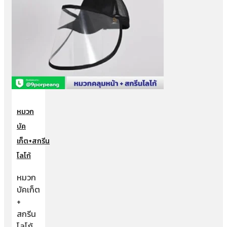
หมวก
บัค
เก็ต+สกรีน
โลโก้
หมวก
บัคเก็ต
+
สกรีน
โลโก้