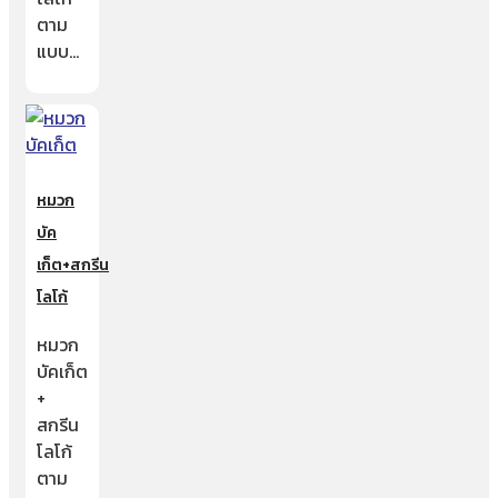
ตาม
แบบ…
หมวก
บัค
เก็ต+สกรีน
โลโก้
หมวก
บัคเก็ต
+
สกรีน
โลโก้
ตาม