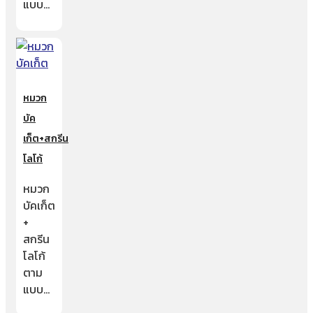
แบบ…
หมวก
บัค
เก็ต+สกรีน
โลโก้
หมวก
บัคเก็ต
+
สกรีน
โลโก้
ตาม
แบบ…