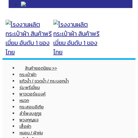
สินค้ายอดนิยม >>
กระเป๋าผ้า
แก้วน้ำ / ขวดน้ำ / กระบอกน้ำ
ร่ม พรีเมี่ยม
พาวเวอร์แบงค์
หมวก
กระสอบอีเกีย
ลำโพงบลูทูธ
พวงกุญแจ
เสื้อผ้า
หมอน / ผ้าห่ม