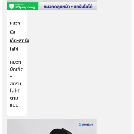
หมวก
บัค
เก็ต+สกรีน
โลโก้
หมวก
บัคเก็ต
+
สกรีน
โลโก้
ตาม
แบบ…