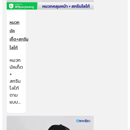
หมวก
บัค
เก็ต+สกรีน
โลโก้
หมวก
บัคเก็ต
+
สกรีน
โลโก้
ตาม
แบบ…