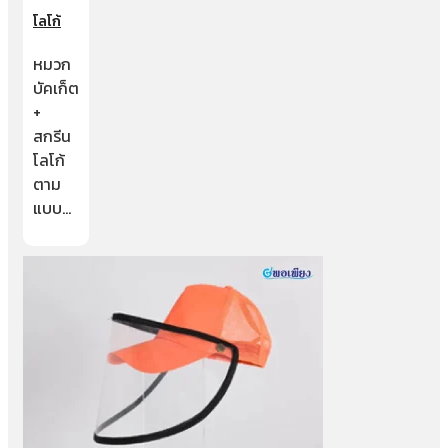
โลโก้
หมวก
บัคเก็ต
+
สกรีน
โลโก้
ตาม
แบบ…