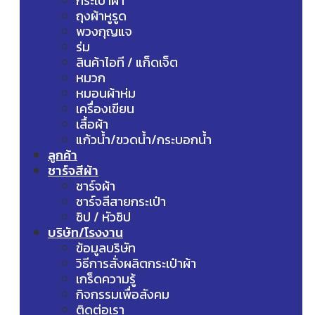
กระเป๋าผ้า
ถุงผ้าหูรูด
พวงกุญแจ
ร่ม
สินค้าไอที / แก็ดเจ็ต
หมวก
หมอนผ้าห่ม
เครื่องเขียน
เสื้อผ้า
แก้วน้ำ/ขวดน้ำ/กระบอกน้ำ
ลูกค้า
ชาร์จสีผ้า
ชาร์จผ้า
ชาร์จสีสายกระเป๋า
ซิป / หัวซิป
บริษัท/โรงงาน
ข้อมูลบริษัท
วิธีการสั่งผลิตกระเป๋าผ้า
เกร็ดความรู้
กิจกรรมเพื่อสังคม
ติดต่อเรา