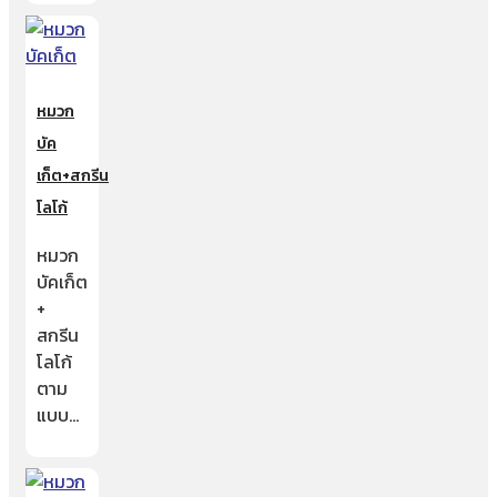
หมวก
บัค
เก็ต+สกรีน
โลโก้
หมวก
บัคเก็ต
+
สกรีน
โลโก้
ตาม
แบบ…