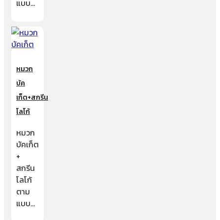
แบบ…
หมวก
บัค
เก็ต+สกรีน
โลโก้
หมวก
บัคเก็ต
+
สกรีน
โลโก้
ตาม
แบบ…