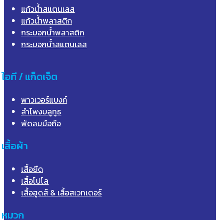
แก้วน้ำสแตนเลส
แก้วน้ำพลาสติก
กระบอกน้ำพลาสติก
กระบอกน้ำสแตนเลส
ไอที / แก็ดเจ็ต
พาวเวอร์แบงค์
ลำโพงบลูทูธ
พัดลมมือถือ
เสื้อผ้า
เสื้อยืด
เสื้อโปโล
เสื้อฮูดส์ & เสื้อสเวทเตอร์
หมวก