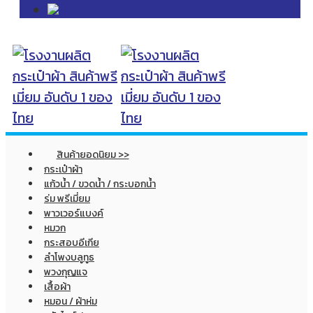
สินค้ายอดนิยม >>
กระเป๋าผ้า
แก้วน้ำ / ขวดน้ำ / กระบอกน้ำ
ร่ม พรีเมี่ยม
พาวเวอร์แบงค์
หมวก
กระสอบอีเกีย
ลำโพงบลูทูธ
พวงกุญแจ
เสื้อผ้า
หมอน / ผ้าห่ม