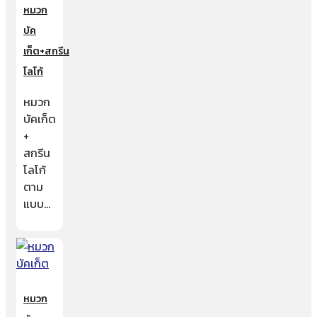
หมวก
บัค
เก็ต+สกรีน
โลโก้
หมวก
บัคเก็ต
+
สกรีน
โลโก้
ตาม
แบบ…
หมวก