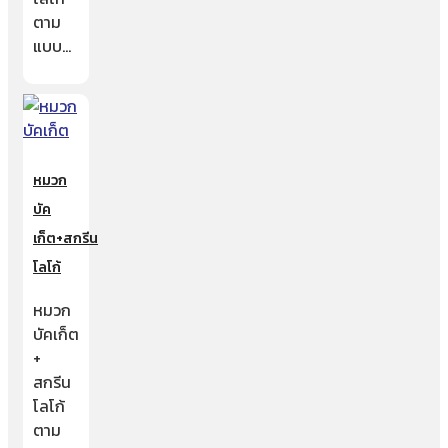
ตาม
แบบ…
หมวก
บัค
เก็ต+สกรีน
โลโก้
หมวก
บัคเก็ต
+
สกรีน
โลโก้
ตาม