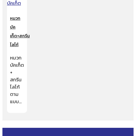
หมวก
บัค
เก็ต+สกรีน
โลโก้
หมวก
บัคเก็ต
+
สกรีน
โลโก้
ตาม
แบบ…