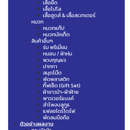
เสื้อยืด
เสื้อโปโล
เสื้อฮูดส์ & เสื้อสเวทเตอร์
หมวก
หมวกแก๊ป
หมวกบัคเก็ต
สินค้าอื่นๆ
ร่ม พรีเมี่ยม
หมอน / ผ้าห่ม
พวงกุญแจ
ปากกา
สมุดโน๊ต
พัดพลาสติก
กิ๊ฟเซ็ต (Gift Set)
ผ้าขาวม้า-ผ้าฝ้าย
พาวเวอร์แบงค์
ลำโพงบลูทูธ
แฟลชไดร์ไดร์ฟ
พัดลมมือถือ
ตัวอย่างผลงาน