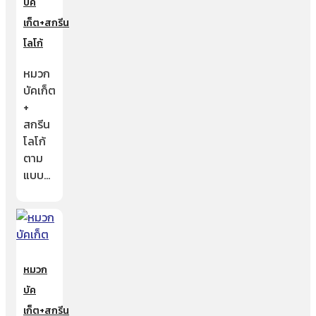
บัค
เก็ต+สกรีน
โลโก้
หมวก
บัคเก็ต
+
สกรีน
โลโก้
ตาม
แบบ…
หมวก
บัค
เก็ต+สกรีน