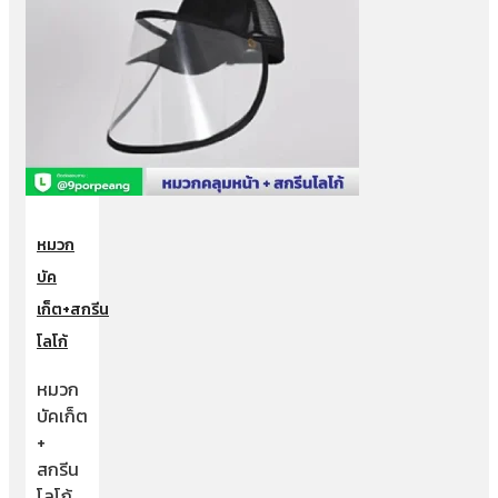
หมวก
บัค
เก็ต+สกรีน
โลโก้
หมวก
บัคเก็ต
+
สกรีน
โลโก้