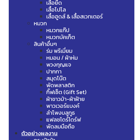
เสื้อยืด
เสื้อโปโล
เสื้อฮูดส์ & เสื้อสเวทเตอร์
หมวก
หมวกแก๊ป
หมวกบัคเก็ต
สินค้าอื่นๆ
ร่ม พรีเมี่ยม
หมอน / ผ้าห่ม
พวงกุญแจ
ปากกา
สมุดโน๊ต
พัดพลาสติก
กิ๊ฟเซ็ต (Gift Set)
ผ้าขาวม้า-ผ้าฝ้าย
พาวเวอร์แบงค์
ลำโพงบลูทูธ
แฟลชไดร์ไดร์ฟ
พัดลมมือถือ
ตัวอย่างผลงาน