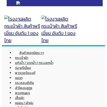
สินค้ายอดนิยม >>
กระเป๋าผ้า
แก้วน้ำ / ขวดน้ำ / กระบอกน้ำ
ร่ม พรีเมี่ยม
พาวเวอร์แบงค์
หมวก
กระสอบอีเกีย
ลำโพงบลูทูธ
พวงกุญแจ
เสื้อผ้า
หมอน / ผ้าห่ม