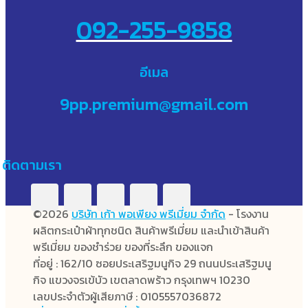
092-255-9858
อีเมล
9pp.premium@gmail.com
ติดตามเรา
©2026
บริษัท เก้า พอเพียง พรีเมี่ยม จำกัด
- โรงงาน
ผลิตกระเป๋าผ้าทุกชนิด สินค้าพรีเมี่ยม และนำเข้าสินค้า
พรีเมี่ยม ของชำร่วย ของที่ระลึก ของแจก
ที่อยู่ : 162/10 ซอยประเสริฐมนูกิจ 29 ถนนประเสริฐมนู
กิจ แขวงจรเข้บัว เขตลาดพร้าว กรุงเทพฯ 10230
เลขประจำตัวผู้เสียภาษี : 0105557036872