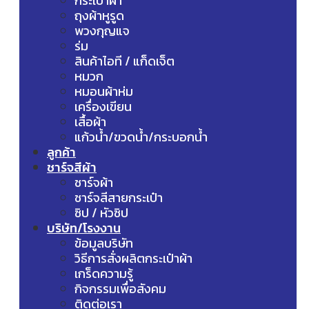
กระเป๋าผ้า
ถุงผ้าหูรูด
พวงกุญแจ
ร่ม
สินค้าไอที / แก็ดเจ็ต
หมวก
หมอนผ้าห่ม
เครื่องเขียน
เสื้อผ้า
แก้วน้ำ/ขวดน้ำ/กระบอกน้ำ
ลูกค้า
ชาร์จสีผ้า
ชาร์จผ้า
ชาร์จสีสายกระเป๋า
ซิป / หัวซิป
บริษัท/โรงงาน
ข้อมูลบริษัท
วิธีการสั่งผลิตกระเป๋าผ้า
เกร็ดความรู้
กิจกรรมเพื่อสังคม
ติดต่อเรา