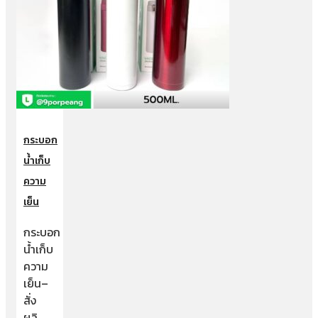
กระบอก
น้ำเก็บ
ความ
เย็น
กระบอก
น้ำเก็บ
ความ
เย็น–
สั่ง
ผลิ…