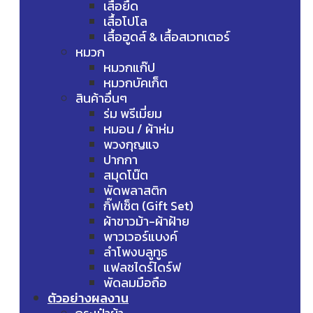
เสื้อยืด
เสื้อโปโล
เสื้อฮูดส์ & เสื้อสเวทเตอร์
หมวก
หมวกแก๊ป
หมวกบัคเก็ต
สินค้าอื่นๆ
ร่ม พรีเมี่ยม
หมอน / ผ้าห่ม
พวงกุญแจ
ปากกา
สมุดโน๊ต
พัดพลาสติก
กิ๊ฟเซ็ต (Gift Set)
ผ้าขาวม้า-ผ้าฝ้าย
พาวเวอร์แบงค์
ลำโพงบลูทูธ
แฟลชไดร์ไดร์ฟ
พัดลมมือถือ
ตัวอย่างผลงาน