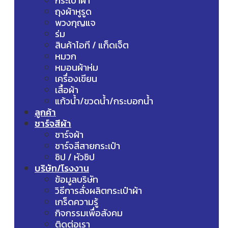
กระเป๋าผ้า
ถุงผ้าหูรูด
พวงกุญแจ
ร่ม
สินค้าไอที / แก็ดเจ็ต
หมวก
หมอนผ้าห่ม
เครื่องเขียน
เสื้อผ้า
แก้วน้ำ/ขวดน้ำ/กระบอกน้ำ
ลูกค้า
ชาร์จสีผ้า
ชาร์จผ้า
ชาร์จสีสายกระเป๋า
ซิป / หัวซิป
บริษัท/โรงงาน
ข้อมูลบริษัท
วิธีการสั่งผลิตกระเป๋าผ้า
เกร็ดความรู้
กิจกรรมเพื่อสังคม
ติดต่อเรา