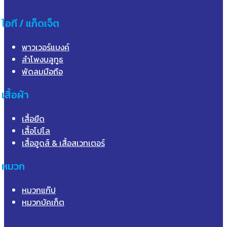
ไอที / แก็ดเจ็ต
พาวเวอร์แบงค์
ลำโพงบลูทูธ
พัดลมมือถือ
เสื้อผ้า
เสื้อยืด
เสื้อโปโล
เสื้อฮูดส์ & เสื้อสเวทเตอร์
หมวก
หมวกแก๊ป
หมวกบัคเก็ต