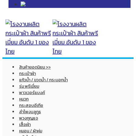
สินค้ายอดนิยม >>
กระเป๋าผ้า
แก้วน้ำ / ขวดน้ำ / กระบอกน้ำ
ร่ม พรีเมี่ยม
พาวเวอร์แบงค์
หมวก
กระสอบอีเกีย
ลำโพงบลูทูธ
พวงกุญแจ
เสื้อผ้า
หมอน / ผ้าห่ม