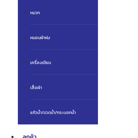
หมวก
หมอนผ้าห่ม
เครื่องเขียน
เสื้อผ้า
แก้วน้ำ/ขวดน้ำ/กระบอกน้ำ
ลูกค้า