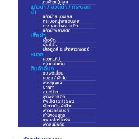
ถุงผ้าขน(หูรูด)
แก้วน้ำ / ขวดน้ำ / กระบอก
น้ำ
แก้วน้ำสแตนเลส
กระบอกน้ำสแตนเลส
กระบอกน้ำพลาสติก
แก้วน้ำพลาสติก
เสื้อผ้า
เสื้อยืด
เสื้อโปโล
เสื้อฮูดส์ & เสื้อสเวทเตอร์
หมวก
หมวกแก๊ป
หมวกบัคเก็ต
สินค้าอื่นๆ
ร่ม พรีเมี่ยม
หมอน / ผ้าห่ม
พวงกุญแจ
ปากกา
สมุดโน๊ต
พัดพลาสติก
กิ๊ฟเซ็ต (Gift Set)
ผ้าขาวม้า-ผ้าฝ้าย
พาวเวอร์แบงค์
ลำโพงบลูทูธ
แฟลชไดร์ไดร์ฟ
พัดลมมือถือ