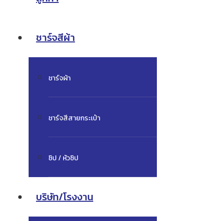
ชาร์จสีผ้า
ชาร์จผ้า
ชาร์จสีสายกระเป๋า
ซิป / หัวซิป
บริษัท/โรงงาน