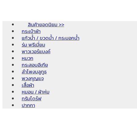
สินค้ายอดนิยม >>
กระเป๋าผ้า
แก้วน้ำ / ขวดน้ำ / กระบอกน้ำ
ร่ม พรีเมี่ยม
พาวเวอร์แบงค์
หมวก
กระสอบอีเกีย
ลำโพงบลูทูธ
พวงกุญแจ
เสื้อผ้า
หมอน / ผ้าห่ม
ทรัมไดร์ฟ
ปากกา