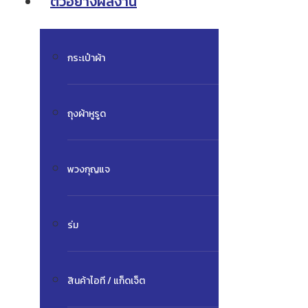
ตัวอย่างผลงาน
กระเป๋าผ้า
ถุงผ้าหูรูด
พวงกุญแจ
ร่ม
สินค้าไอที / แก็ดเจ็ต