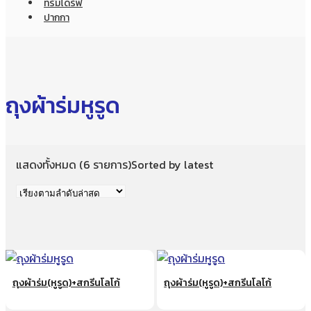
ทรัมไดร์ฟ
ปากกา
ถุงผ้าร่มหูรูด
แสดงทั้งหมด (6 รายการ)
Sorted by latest
ถุงผ้าร่ม(หูรูด)+สกรีนโลโก้
ถุงผ้าร่ม(หูรูด)+สกรีนโลโก้