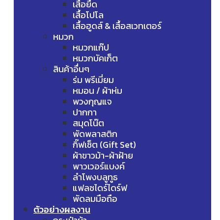
เสื้อยืด
เสื้อโปโล
เสื้อฮูดส์ & เสื้อสเวทเตอร์
หมวก
หมวกแก๊ป
หมวกบัคเก็ต
สินค้าอื่นๆ
ร่ม พรีเมี่ยม
หมอน / ผ้าห่ม
พวงกุญแจ
ปากกา
สมุดโน๊ต
พัดพลาสติก
กิ๊ฟเซ็ต (Gift Set)
ผ้าขาวม้า-ผ้าฝ้าย
พาวเวอร์แบงค์
ลำโพงบลูทูธ
แฟลชไดร์ไดร์ฟ
พัดลมมือถือ
ตัวอย่างผลงาน