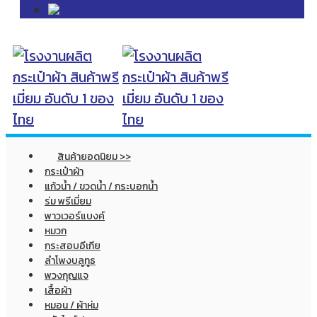
สินค้ายอดนิยม >>
กระเป๋าผ้า
แก้วน้ำ / ขวดน้ำ / กระบอกน้ำ
ร่ม พรีเมี่ยม
พาวเวอร์แบงค์
หมวก
กระสอบอีเกีย
ลำโพงบลูทูธ
พวงกุญแจ
เสื้อผ้า
หมอน / ผ้าห่ม