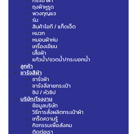
กระเป๋าผ้า
ถุงผ้าหูรูด
พวงกุญแจ
ร่ม
สินค้าไอที / แก็ดเจ็ต
หมวก
หมอนผ้าห่ม
เครื่องเขียน
เสื้อผ้า
แก้วน้ำ/ขวดน้ำ/กระบอกน้ำ
ลูกค้า
ชาร์จสีผ้า
ชาร์จผ้า
ชาร์จสีสายกระเป๋า
ซิป / หัวซิป
บริษัท/โรงงาน
ข้อมูลบริษัท
วิธีการสั่งผลิตกระเป๋าผ้า
เกร็ดความรู้
กิจกรรมเพื่อสังคม
ติดต่อเรา