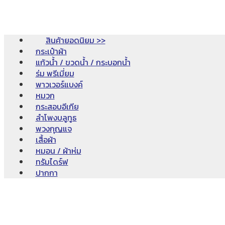
สินค้ายอดนิยม >>
กระเป๋าผ้า
แก้วน้ำ / ขวดน้ำ / กระบอกน้ำ
ร่ม พรีเมี่ยม
พาวเวอร์แบงค์
หมวก
กระสอบอีเกีย
ลำโพงบลูทูธ
พวงกุญแจ
เสื้อผ้า
หมอน / ผ้าห่ม
ทรัมไดร์ฟ
ปากกา