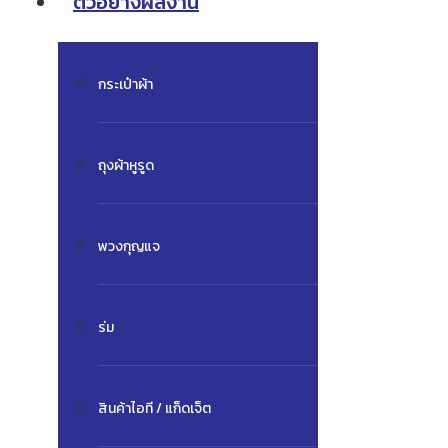
ตัวอย่างผลงาน
กระเป๋าผ้า
ถุงผ้าหูรูด
พวงกุญแจ
ร่ม
สินค้าไอที / แก็ดเจ็ต