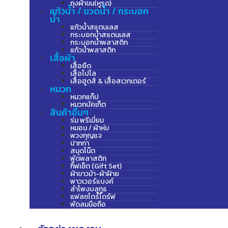
ถุงผ้าขน(หูรูด)
แก้วน้ำ / ขวดน้ำ / กระบอก
น้ำ
แก้วน้ำสแตนเลส
กระบอกน้ำสแตนเลส
กระบอกน้ำพลาสติก
แก้วน้ำพลาสติก
เสื้อผ้า
เสื้อยืด
เสื้อโปโล
เสื้อฮูดส์ & เสื้อสเวทเตอร์
หมวก
หมวกแก๊ป
หมวกบัคเก็ต
สินค้าอื่นๆ
ร่ม พรีเมี่ยม
หมอน / ผ้าห่ม
พวงกุญแจ
ปากกา
สมุดโน๊ต
พัดพลาสติก
กิ๊ฟเซ็ต (Gift Set)
ผ้าขาวม้า-ผ้าฝ้าย
พาวเวอร์แบงค์
ลำโพงบลูทูธ
แฟลชไดร์ไดร์ฟ
พัดลมมือถือ