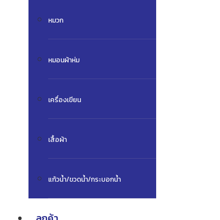
หมวก
หมอนผ้าห่ม
เครื่องเขียน
เสื้อผ้า
แก้วน้ำ/ขวดน้ำ/กระบอกน้ำ
ลูกค้า