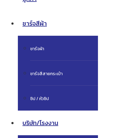
ชาร์จสีผ้า
ชาร์จผ้า
ชาร์จสีสายกระเป๋า
ซิป / หัวซิป
บริษัท/โรงงาน