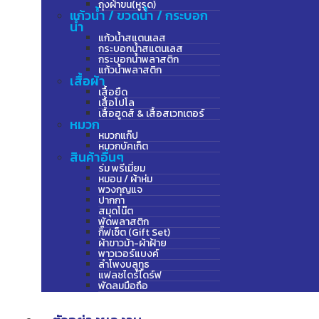
ถุงผ้าขน(หูรูด)
แก้วน้ำ / ขวดน้ำ / กระบอก
น้ำ
แก้วน้ำสแตนเลส
กระบอกน้ำสแตนเลส
กระบอกน้ำพลาสติก
แก้วน้ำพลาสติก
เสื้อผ้า
เสื้อยืด
เสื้อโปโล
เสื้อฮูดส์ & เสื้อสเวทเตอร์
หมวก
หมวกแก๊ป
หมวกบัคเก็ต
สินค้าอื่นๆ
ร่ม พรีเมี่ยม
หมอน / ผ้าห่ม
พวงกุญแจ
ปากกา
สมุดโน๊ต
พัดพลาสติก
กิ๊ฟเซ็ต (Gift Set)
ผ้าขาวม้า-ผ้าฝ้าย
พาวเวอร์แบงค์
ลำโพงบลูทูธ
แฟลชไดร์ไดร์ฟ
พัดลมมือถือ