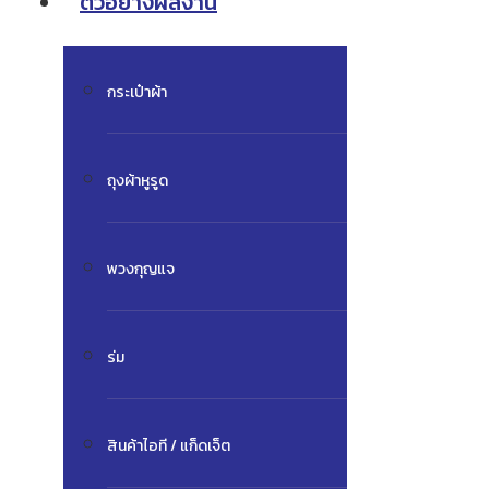
ตัวอย่างผลงาน
กระเป๋าผ้า
ถุงผ้าหูรูด
พวงกุญแจ
ร่ม
สินค้าไอที / แก็ดเจ็ต