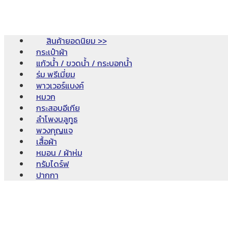
สินค้ายอดนิยม >>
กระเป๋าผ้า
แก้วน้ำ / ขวดน้ำ / กระบอกน้ำ
ร่ม พรีเมี่ยม
พาวเวอร์แบงค์
หมวก
กระสอบอีเกีย
ลำโพงบลูทูธ
พวงกุญแจ
เสื้อผ้า
หมอน / ผ้าห่ม
ทรัมไดร์ฟ
ปากกา