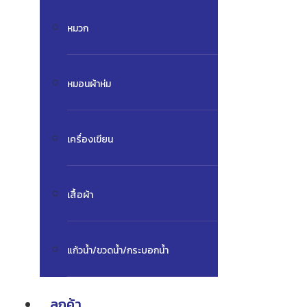
หมวก
หมอนผ้าห่ม
เครื่องเขียน
เสื้อผ้า
แก้วน้ำ/ขวดน้ำ/กระบอกน้ำ
ลูกค้า