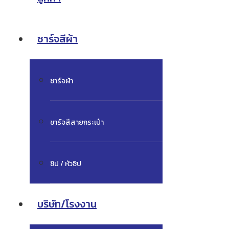
ชาร์จสีผ้า
ชาร์จผ้า
ชาร์จสีสายกระเป๋า
ซิป / หัวซิป
บริษัท/โรงงาน