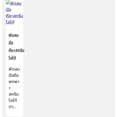
พัดลม
มือ
ถือ+สกรีน
โลโก้
พัดลม
มือถือ
พกพา
+
สกรีน
โลโก้
ตา…