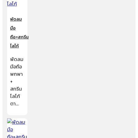
พัดลม
มือ
ถือ+สกรีน
โลโก้
พัดลม
มือถือ
พกพา
+
สกรีน
โลโก้
ตา…