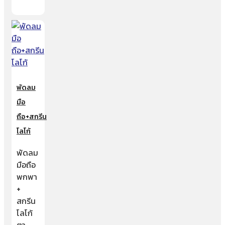
พัดลม
มือ
ถือ+สกรีน
โลโก้
พัดลม
มือถือ
พกพา
+
สกรีน
โลโก้