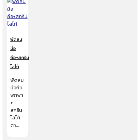
พัดลม
มือ
ถือ+สกรีน
โลโก้
พัดลม
มือถือ
พกพา
+
สกรีน
โลโก้
ตา…