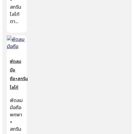
สกรีน
โลโก้
ตา…
พัดลม
มือ
ถือ+สกรีน
โลโก้
พัดลม
มือถือ
พกพา
+
สกรีน