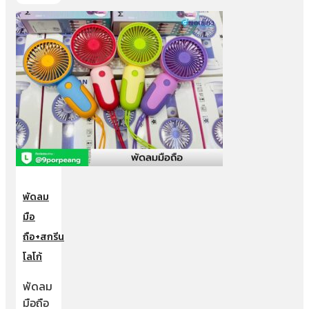
พัดลม
มือ
ถือ+สกรีน
โลโก้
พัดลม
มือถือ