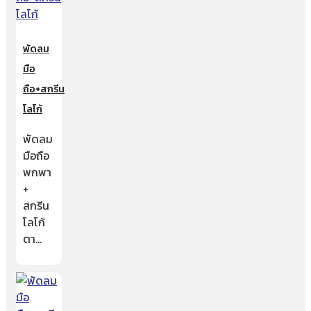
พัดลม
มือ
ถือ+สกรีน
โลโก้
พัดลม
มือถือ
พกพา
+
สกรีน
โลโก้
ตา…