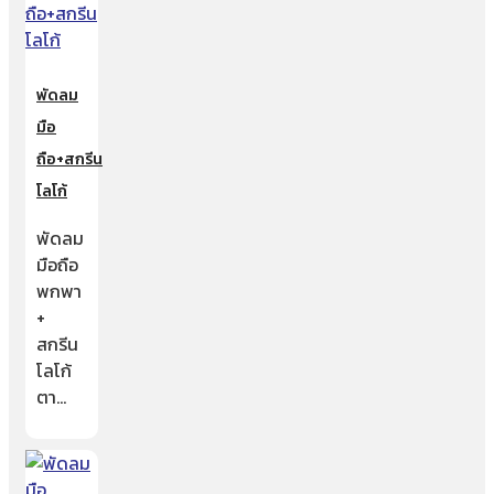
พัดลม
มือ
ถือ+สกรีน
โลโก้
พัดลม
มือถือ
พกพา
+
สกรีน
โลโก้
ตา…