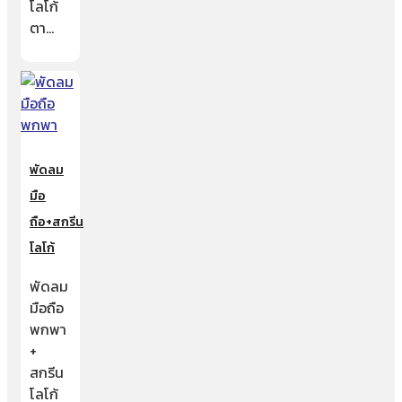
โลโก้
ตา…
พัดลม
มือ
ถือ+สกรีน
โลโก้
พัดลม
มือถือ
พกพา
+
สกรีน
โลโก้