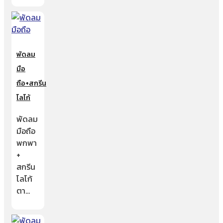
พัดลม
มือ
ถือ+สกรีน
โลโก้
พัดลม
มือถือ
พกพา
+
สกรีน
โลโก้
ตา…