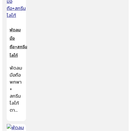
พัดลม
มือ
ถือ+สกรีน
โลโก้
พัดลม
มือถือ
พกพา
+
สกรีน
โลโก้
ตา…