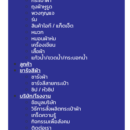
กระเป๋าผ้า
ถุงผ้าหูรูด
พวงกุญแจ
ร่ม
สินค้าไอที / แก็ดเจ็ต
หมวก
หมอนผ้าห่ม
เครื่องเขียน
เสื้อผ้า
แก้วน้ำ/ขวดน้ำ/กระบอกน้ำ
ลูกค้า
ชาร์จสีผ้า
ชาร์จผ้า
ชาร์จสีสายกระเป๋า
ซิป / หัวซิป
บริษัท/โรงงาน
ข้อมูลบริษัท
วิธีการสั่งผลิตกระเป๋าผ้า
เกร็ดความรู้
กิจกรรมเพื่อสังคม
ติดต่อเรา