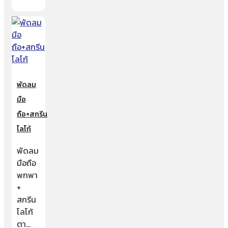
พัดลม
มือ
ถือ+สกรีน
โลโก้
พัดลม
มือถือ
พกพา
+
สกรีน
โลโก้
ตา…