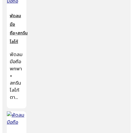
พัดลม
มือ
ถือ+สกรีน
โลโก้
พัดลม
มือถือ
พกพา
+
สกรีน
โลโก้
ตา…