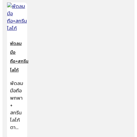
พัดลม
มือ
ถือ+สกรีน
โลโก้
พัดลม
มือถือ
พกพา
+
สกรีน
โลโก้
ตา…