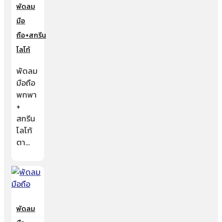
พัดลม
มือ
ถือ+สกรีน
โลโก้
พัดลม
มือถือ
พกพา
+
สกรีน
โลโก้
ตา…
พัดลม