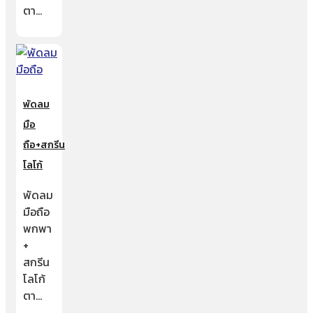
ตา…
พัดลม
มือ
ถือ+สกรีน
โลโก้
พัดลม
มือถือ
พกพา
+
สกรีน
โลโก้
ตา…