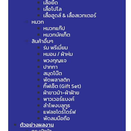
เสื้อยืด
เสื้อโปโล
เสื้อฮูดส์ & เสื้อสเวทเตอร์
หมวก
หมวกแก๊ป
หมวกบัคเก็ต
สินค้าอื่นๆ
ร่ม พรีเมี่ยม
หมอน / ผ้าห่ม
พวงกุญแจ
ปากกา
สมุดโน๊ต
พัดพลาสติก
กิ๊ฟเซ็ต (Gift Set)
ผ้าขาวม้า-ผ้าฝ้าย
พาวเวอร์แบงค์
ลำโพงบลูทูธ
แฟลชไดร์ไดร์ฟ
พัดลมมือถือ
ตัวอย่างผลงาน