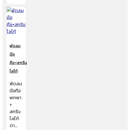
พัดลม
มือ
ถือ+สกรีน
โลโก้
พัดลม
มือถือ
พกพา
+
สกรีน
โลโก้
ตา…