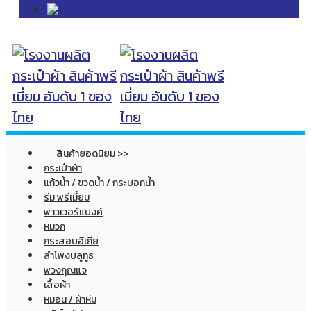
สินค้ายอดนิยม >>
กระเป๋าผ้า
แก้วน้ำ / ขวดน้ำ / กระบอกน้ำ
ร่ม พรีเมี่ยม
พาวเวอร์แบงค์
หมวก
กระสอบอีเกีย
ลำโพงบลูทูธ
พวงกุญแจ
เสื้อผ้า
หมอน / ผ้าห่ม