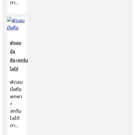
ตา…
พัดลม
มือ
ถือ+สกรีน
โลโก้
พัดลม
มือถือ
พกพา
+
สกรีน
โลโก้
ตา…