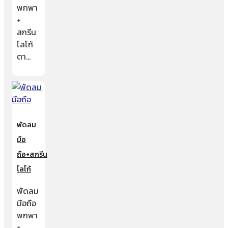
พกพา
+
สกรีน
โลโก้
ตา…
พัดลม
มือ
ถือ+สกรีน
โลโก้
พัดลม
มือถือ
พกพา
+