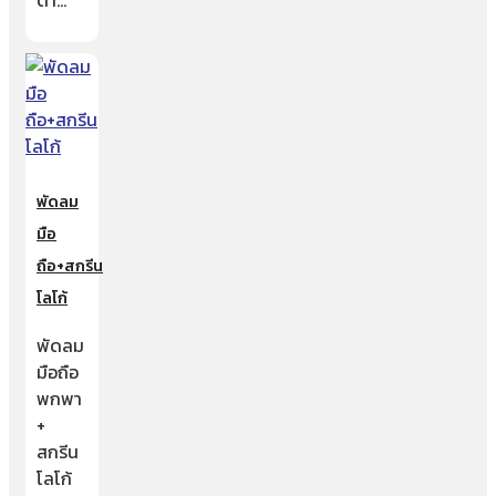
ตา…
พัดลม
มือ
ถือ+สกรีน
โลโก้
พัดลม
มือถือ
พกพา
+
สกรีน
โลโก้