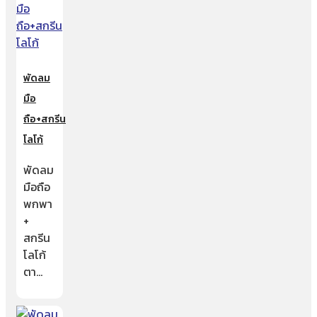
พัดลม
มือ
ถือ+สกรีน
โลโก้
พัดลม
มือถือ
พกพา
+
สกรีน
โลโก้
ตา…