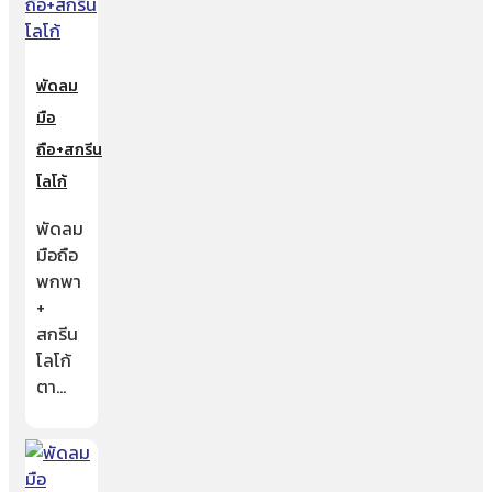
พัดลม
มือ
ถือ+สกรีน
โลโก้
พัดลม
มือถือ
พกพา
+
สกรีน
โลโก้
ตา…