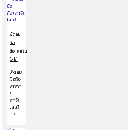
พัดลม
มือ
ถือ+สกรีน
โลโก้
พัดลม
มือถือ
พกพา
+
สกรีน
โลโก้
ตา…