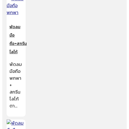
พัดลม
มือ
ถือ+สกรีน
โลโก้
พัดลม
มือถือ
พกพา
+
สกรีน
โลโก้
ตา…