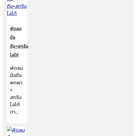
พัดลม
มือ
ถือ+สกรีน
โลโก้
พัดลม
มือถือ
พกพา
+
สกรีน
โลโก้
ตา…