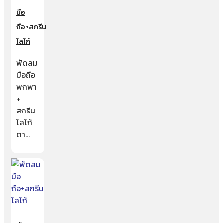
มือ
ถือ+สกรีน
โลโก้
พัดลม
มือถือ
พกพา
+
สกรีน
โลโก้
ตา…