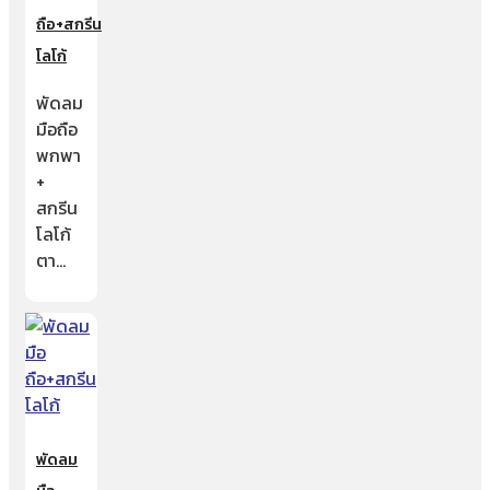
ถือ+สกรีน
โลโก้
พัดลม
มือถือ
พกพา
+
สกรีน
โลโก้
ตา…
พัดลม