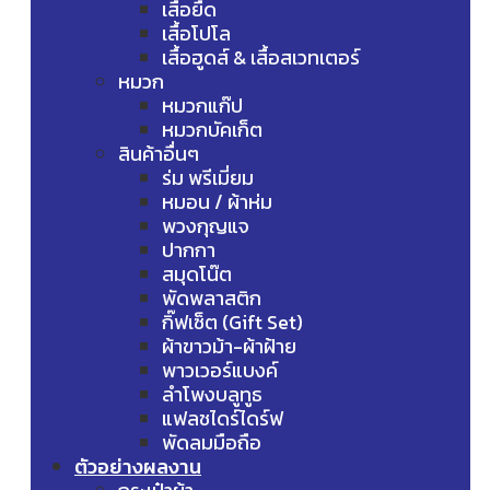
เสื้อยืด
เสื้อโปโล
เสื้อฮูดส์ & เสื้อสเวทเตอร์
หมวก
หมวกแก๊ป
หมวกบัคเก็ต
สินค้าอื่นๆ
ร่ม พรีเมี่ยม
หมอน / ผ้าห่ม
พวงกุญแจ
ปากกา
สมุดโน๊ต
พัดพลาสติก
กิ๊ฟเซ็ต (Gift Set)
ผ้าขาวม้า-ผ้าฝ้าย
พาวเวอร์แบงค์
ลำโพงบลูทูธ
แฟลชไดร์ไดร์ฟ
พัดลมมือถือ
ตัวอย่างผลงาน