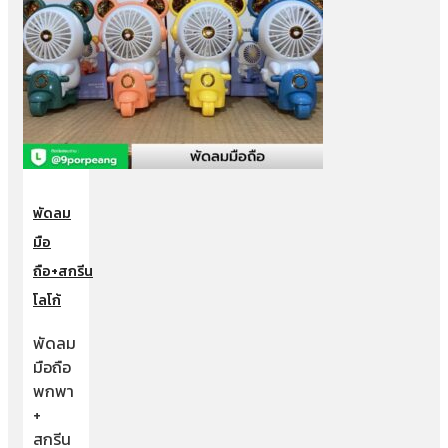
พัดลม
มือ
ถือ+สกรีน
โลโก้
พัดลม
มือถือ
พกพา
+
สกรีน