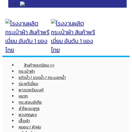
สินค้ายอดนิยม >>
กระเป๋าผ้า
แก้วน้ำ / ขวดน้ำ / กระบอกน้ำ
ร่ม พรีเมี่ยม
พาวเวอร์แบงค์
หมวก
กระสอบอีเกีย
ลำโพงบลูทูธ
พวงกุญแจ
เสื้อผ้า
หมอน / ผ้าห่ม