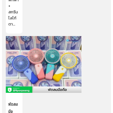
+
สกรีน
โลโก้
ตา…
พัดลม
มือ