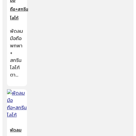
มือ
ถือ+สกรีน
โลโก้
พัดลม
มือถือ
พกพา
+
สกรีน
โลโก้
ตา…
พัดลม