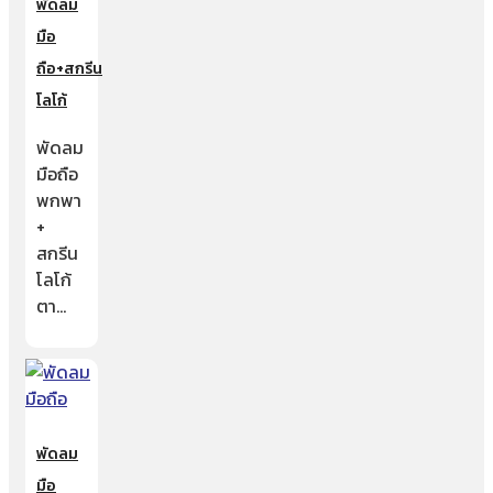
พัดลม
มือ
ถือ+สกรีน
โลโก้
พัดลม
มือถือ
พกพา
+
สกรีน
โลโก้
ตา…
พัดลม
มือ