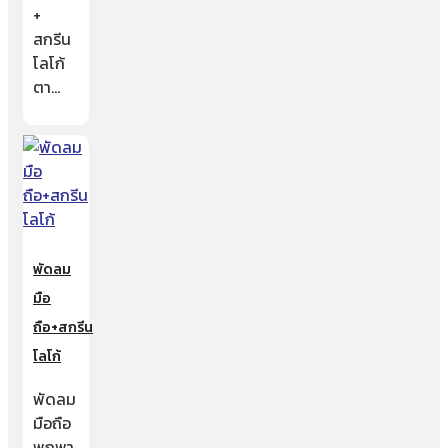
+
สกรีน
โลโก้
ตา…
พัดลม
มือ
ถือ+สกรีน
โลโก้
พัดลม
มือถือ
พกพา