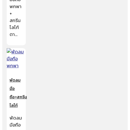
พกพา
+
สกรีน
โลโก้
ตา…
พัดลม
มือ
ถือ+สกรีน
โลโก้
พัดลม
มือถือ