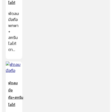
โลโก้
พัดลม
มือถือ
พกพา
+
สกรีน
โลโก้
ตา…
พัดลม
มือ
ถือ+สกรีน
โลโก้