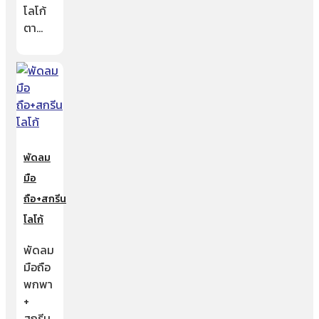
โลโก้
ตา…
พัดลม
มือ
ถือ+สกรีน
โลโก้
พัดลม
มือถือ
พกพา
+
สกรีน