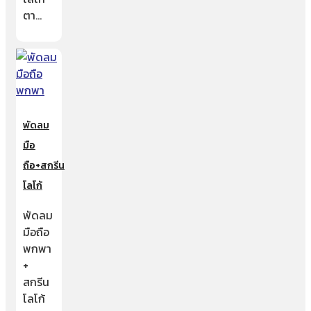
ตา…
พัดลม
มือ
ถือ+สกรีน
โลโก้
พัดลม
มือถือ
พกพา
+
สกรีน
โลโก้