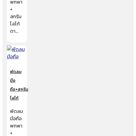
พกพา
+
สกรีน
โลโก้
ตา…
พัดลม
มือ
ถือ+สกรีน
โลโก้
พัดลม
มือถือ
พกพา
+