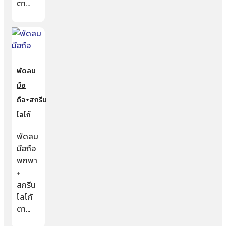
ตา…
พัดลม
มือ
ถือ+สกรีน
โลโก้
พัดลม
มือถือ
พกพา
+
สกรีน
โลโก้
ตา…