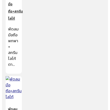
มือ
ถือ+สกรีน
โลโก้
พัดลม
มือถือ
พกพา
+
สกรีน
โลโก้
ตา…
พัดลม