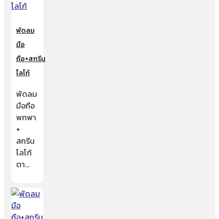
พัดลม
มือ
ถือ+สกรีน
โลโก้
พัดลม
มือถือ
พกพา
+
สกรีน
โลโก้
ตา…