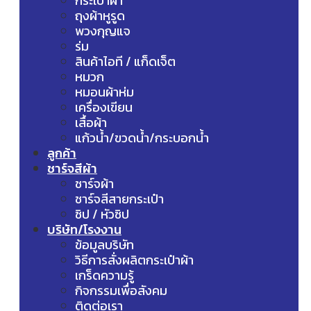
กระเป๋าผ้า
ถุงผ้าหูรูด
พวงกุญแจ
ร่ม
สินค้าไอที / แก็ดเจ็ต
หมวก
หมอนผ้าห่ม
เครื่องเขียน
เสื้อผ้า
แก้วน้ำ/ขวดน้ำ/กระบอกน้ำ
ลูกค้า
ชาร์จสีผ้า
ชาร์จผ้า
ชาร์จสีสายกระเป๋า
ซิป / หัวซิป
บริษัท/โรงงาน
ข้อมูลบริษัท
วิธีการสั่งผลิตกระเป๋าผ้า
เกร็ดความรู้
กิจกรรมเพื่อสังคม
ติดต่อเรา