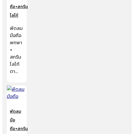
ถือ+สกรีน
โลโก้
พัดลม
มือถือ
พกพา
+
สกรีน
โลโก้
ตา…
พัดลม
มือ
ถือ+สกรีน