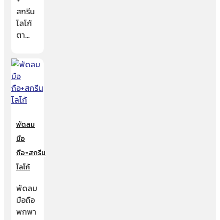
สกรีน
โลโก้
ตา…
พัดลม
มือ
ถือ+สกรีน
โลโก้
พัดลม
มือถือ
พกพา