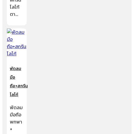
โลโก้
ตา…
พัดลม
มือ
ถือ+สกรีน
โลโก้
พัดลม
มือถือ
พกพา
+