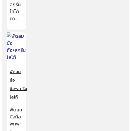
สกรีน
โลโก้
ตา…
พัดลม
มือ
ถือ+สกรีน
โลโก้
พัดลม
มือถือ
พกพา
+