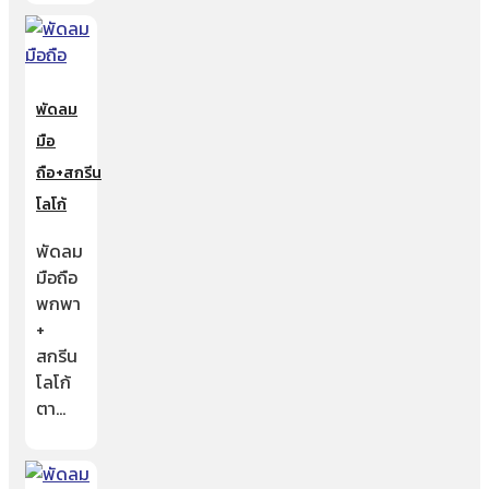
พัดลม
มือ
ถือ+สกรีน
โลโก้
พัดลม
มือถือ
พกพา
+
สกรีน
โลโก้
ตา…