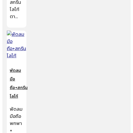
สกรีน
โลโก้
ตา…
พัดลม
มือ
ถือ+สกรีน
โลโก้
พัดลม
มือถือ
พกพา
+