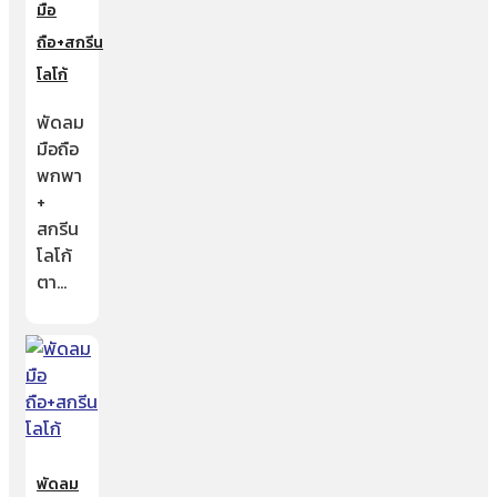
มือ
ถือ+สกรีน
โลโก้
พัดลม
มือถือ
พกพา
+
สกรีน
โลโก้
ตา…
พัดลม