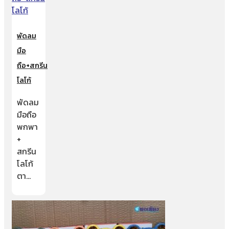
พัดลม
มือ
ถือ+สกรีน
โลโก้
พัดลม
มือถือ
พกพา
+
สกรีน
โลโก้
ตา…