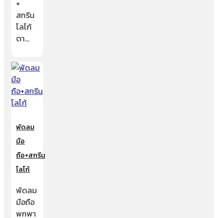
+
สกรีน
โลโก้
ตา…
พัดลม
มือ
ถือ+สกรีน
โลโก้
พัดลม
มือถือ
พกพา