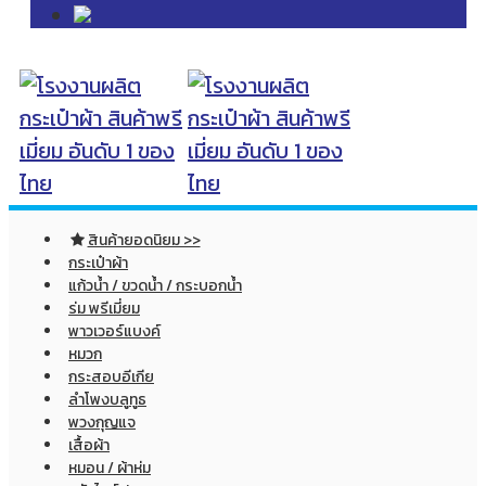
สินค้ายอดนิยม >>
กระเป๋าผ้า
แก้วน้ำ / ขวดน้ำ / กระบอกน้ำ
ร่ม พรีเมี่ยม
พาวเวอร์แบงค์
หมวก
กระสอบอีเกีย
ลำโพงบลูทูธ
พวงกุญแจ
เสื้อผ้า
หมอน / ผ้าห่ม