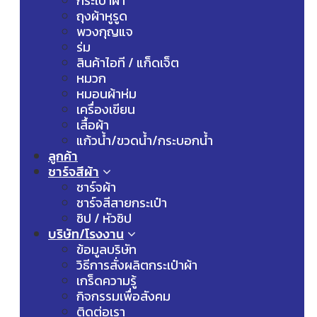
กระเป๋าผ้า
ถุงผ้าหูรูด
พวงกุญแจ
ร่ม
สินค้าไอที / แก็ดเจ็ต
หมวก
หมอนผ้าห่ม
เครื่องเขียน
เสื้อผ้า
แก้วน้ำ/ขวดน้ำ/กระบอกน้ำ
ลูกค้า
ชาร์จสีผ้า
ชาร์จผ้า
ชาร์จสีสายกระเป๋า
ซิป / หัวซิป
บริษัท/โรงงาน
ข้อมูลบริษัท
วิธีการสั่งผลิตกระเป๋าผ้า
เกร็ดความรู้
กิจกรรมเพื่อสังคม
ติดต่อเรา