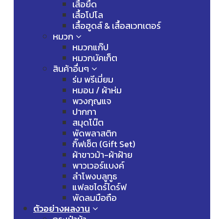
เสื้อยืด
เสื้อโปโล
เสื้อฮูดส์ & เสื้อสเวทเตอร์
หมวก
หมวกแก๊ป
หมวกบัคเก็ต
สินค้าอื่นๆ
ร่ม พรีเมี่ยม
หมอน / ผ้าห่ม
พวงกุญแจ
ปากกา
สมุดโน๊ต
พัดพลาสติก
กิ๊ฟเซ็ต (Gift Set)
ผ้าขาวม้า-ผ้าฝ้าย
พาวเวอร์แบงค์
ลำโพงบลูทูธ
แฟลชไดร์ไดร์ฟ
พัดลมมือถือ
ตัวอย่างผลงาน