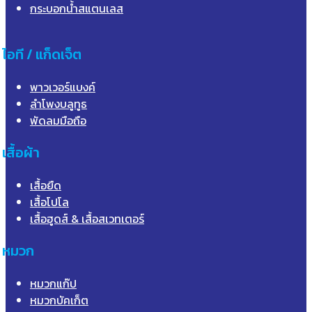
กระบอกน้ำสแตนเลส
ไอที / แก็ดเจ็ต
พาวเวอร์แบงค์
ลำโพงบลูทูธ
พัดลมมือถือ
เสื้อผ้า
เสื้อยืด
เสื้อโปโล
เสื้อฮูดส์ & เสื้อสเวทเตอร์
หมวก
หมวกแก๊ป
หมวกบัคเก็ต