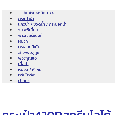
สินค้ายอดนิยม >>
กระเป๋าผ้า
แก้วน้ำ / ขวดน้ำ / กระบอกน้ำ
ร่ม พรีเมี่ยม
พาวเวอร์แบงค์
หมวก
กระสอบอีเกีย
ลำโพงบลูทูธ
พวงกุญแจ
เสื้อผ้า
หมอน / ผ้าห่ม
ทรัมไดร์ฟ
ปากกา
กระเป๋า420Dสกรีนโลโก้