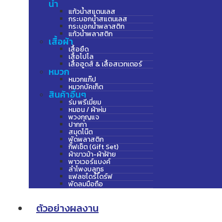
น้ำ
แก้วน้ำสแตนเลส
กระบอกน้ำสแตนเลส
กระบอกน้ำพลาสติก
แก้วน้ำพลาสติก
เสื้อผ้า
เสื้อยืด
เสื้อโปโล
เสื้อฮูดส์ & เสื้อสเวทเตอร์
หมวก
หมวกแก๊ป
หมวกบัคเก็ต
สินค้าอื่นๆ
ร่ม พรีเมี่ยม
หมอน / ผ้าห่ม
พวงกุญแจ
ปากกา
สมุดโน๊ต
พัดพลาสติก
กิ๊ฟเซ็ต (Gift Set)
ผ้าขาวม้า-ผ้าฝ้าย
พาวเวอร์แบงค์
ลำโพงบลูทูธ
แฟลชไดร์ไดร์ฟ
พัดลมมือถือ
ตัวอย่างผลงาน