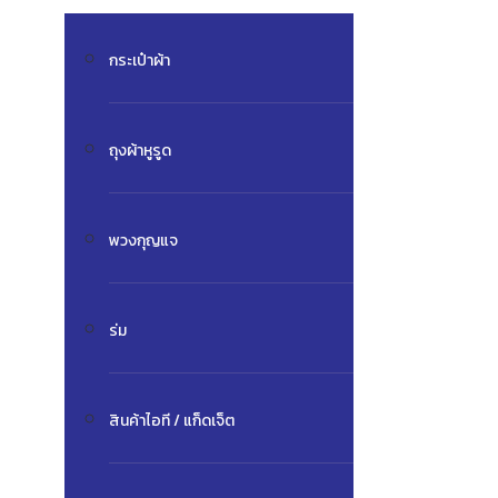
กระเป๋าผ้า
ถุงผ้าหูรูด
พวงกุญแจ
ร่ม
สินค้าไอที / แก็ดเจ็ต