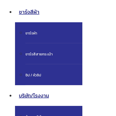
ชาร์จสีผ้า
ชาร์จผ้า
ชาร์จสีสายกระเป๋า
ซิป / หัวซิป
บริษัท/โรงงาน