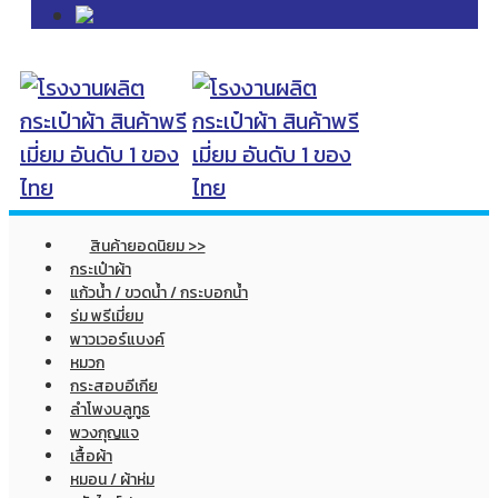
สินค้ายอดนิยม >>
กระเป๋าผ้า
แก้วน้ำ / ขวดน้ำ / กระบอกน้ำ
ร่ม พรีเมี่ยม
พาวเวอร์แบงค์
หมวก
กระสอบอีเกีย
ลำโพงบลูทูธ
พวงกุญแจ
เสื้อผ้า
หมอน / ผ้าห่ม