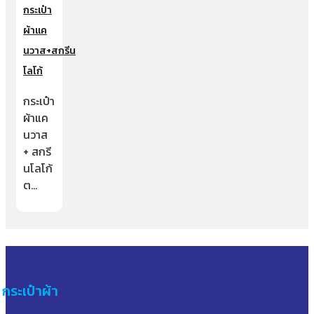
กระเป๋า
ผ้าแค
นวาส+สกรีน
โลโก้
กระเป๋า
ผ้าแค
นวาส
+ สกรี
นโลโก้
ต…
กระเป๋าผ้า