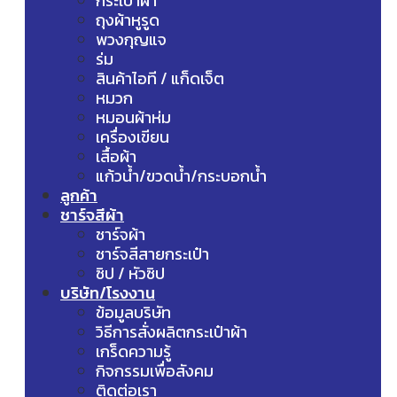
กระเป๋าผ้า
ถุงผ้าหูรูด
พวงกุญแจ
ร่ม
สินค้าไอที / แก็ดเจ็ต
หมวก
หมอนผ้าห่ม
เครื่องเขียน
เสื้อผ้า
แก้วน้ำ/ขวดน้ำ/กระบอกน้ำ
ลูกค้า
ชาร์จสีผ้า
ชาร์จผ้า
ชาร์จสีสายกระเป๋า
ซิป / หัวซิป
บริษัท/โรงงาน
ข้อมูลบริษัท
วิธีการสั่งผลิตกระเป๋าผ้า
เกร็ดความรู้
กิจกรรมเพื่อสังคม
ติดต่อเรา