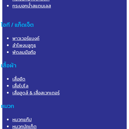
กระบอกน้ำสแตนเลส
ไอที / แก็ดเจ็ต
พาวเวอร์แบงค์
ลำโพงบลูทูธ
พัดลมมือถือ
เสื้อผ้า
เสื้อยืด
เสื้อโปโล
เสื้อฮูดส์ & เสื้อสเวทเตอร์
หมวก
หมวกแก๊ป
หมวกบัคเก็ต