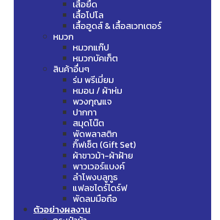
เสื้อยืด
เสื้อโปโล
เสื้อฮูดส์ & เสื้อสเวทเตอร์
หมวก
หมวกแก๊ป
หมวกบัคเก็ต
สินค้าอื่นๆ
ร่ม พรีเมี่ยม
หมอน / ผ้าห่ม
พวงกุญแจ
ปากกา
สมุดโน๊ต
พัดพลาสติก
กิ๊ฟเซ็ต (Gift Set)
ผ้าขาวม้า-ผ้าฝ้าย
พาวเวอร์แบงค์
ลำโพงบลูทูธ
แฟลชไดร์ไดร์ฟ
พัดลมมือถือ
ตัวอย่างผลงาน