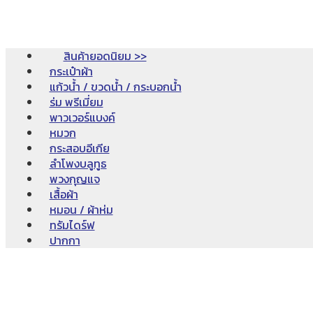
สินค้ายอดนิยม >>
กระเป๋าผ้า
แก้วน้ำ / ขวดน้ำ / กระบอกน้ำ
ร่ม พรีเมี่ยม
พาวเวอร์แบงค์
หมวก
กระสอบอีเกีย
ลำโพงบลูทูธ
พวงกุญแจ
เสื้อผ้า
หมอน / ผ้าห่ม
ทรัมไดร์ฟ
ปากกา