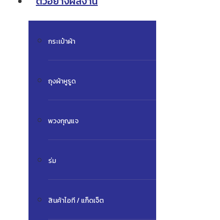
ตัวอย่างผลงาน
กระเป๋าผ้า
ถุงผ้าหูรูด
พวงกุญแจ
ร่ม
สินค้าไอที / แก็ดเจ็ต