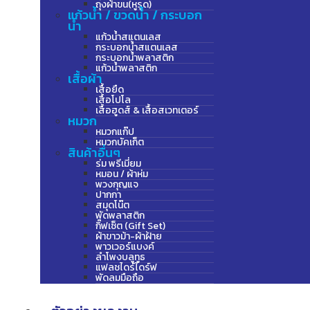
ถุงผ้าขน(หูรูด)
แก้วน้ำ / ขวดน้ำ / กระบอก
น้ำ
แก้วน้ำสแตนเลส
กระบอกน้ำสแตนเลส
กระบอกน้ำพลาสติก
แก้วน้ำพลาสติก
เสื้อผ้า
เสื้อยืด
เสื้อโปโล
เสื้อฮูดส์ & เสื้อสเวทเตอร์
หมวก
หมวกแก๊ป
หมวกบัคเก็ต
สินค้าอื่นๆ
ร่ม พรีเมี่ยม
หมอน / ผ้าห่ม
พวงกุญแจ
ปากกา
สมุดโน๊ต
พัดพลาสติก
กิ๊ฟเซ็ต (Gift Set)
ผ้าขาวม้า-ผ้าฝ้าย
พาวเวอร์แบงค์
ลำโพงบลูทูธ
แฟลชไดร์ไดร์ฟ
พัดลมมือถือ