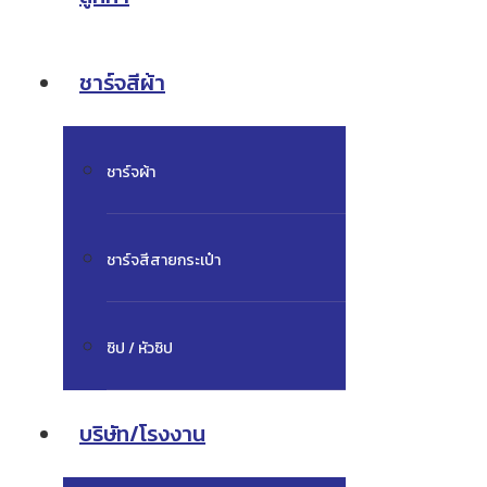
ชาร์จสีผ้า
ชาร์จผ้า
ชาร์จสีสายกระเป๋า
ซิป / หัวซิป
บริษัท/โรงงาน