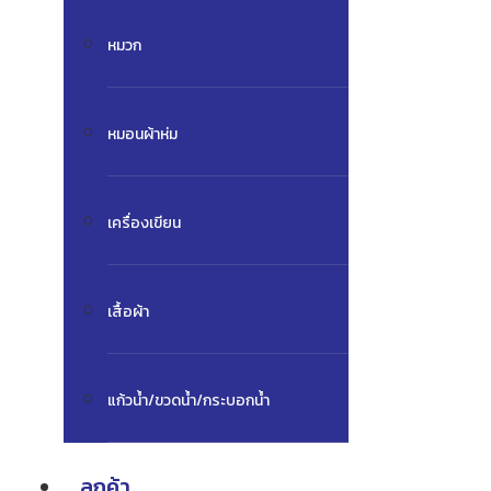
หมวก
หมอนผ้าห่ม
เครื่องเขียน
เสื้อผ้า
แก้วน้ำ/ขวดน้ำ/กระบอกน้ำ
ลูกค้า