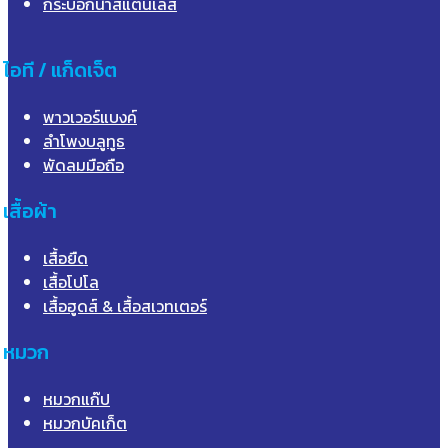
กระบอกน้ำสแตนเลส
ไอที / แก็ดเจ็ต
พาวเวอร์แบงค์
ลำโพงบลูทูธ
พัดลมมือถือ
เสื้อผ้า
เสื้อยืด
เสื้อโปโล
เสื้อฮูดส์ & เสื้อสเวทเตอร์
หมวก
หมวกแก๊ป
หมวกบัคเก็ต