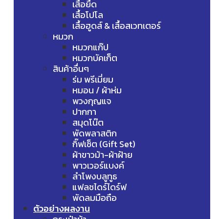
เสื้อยืด
เสื้อโปโล
เสื้อฮูดส์ & เสื้อสเวทเตอร์
หมวก
หมวกแก๊ป
หมวกบัคเก็ต
สินค้าอื่นๆ
ร่ม พรีเมี่ยม
หมอน / ผ้าห่ม
พวงกุญแจ
ปากกา
สมุดโน๊ต
พัดพลาสติก
กิ๊ฟเซ็ต (Gift Set)
ผ้าขาวม้า-ผ้าฝ้าย
พาวเวอร์แบงค์
ลำโพงบลูทูธ
แฟลชไดร์ไดร์ฟ
พัดลมมือถือ
ตัวอย่างผลงาน