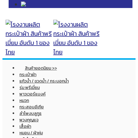
สินค้ายอดนิยม >>
กระเป๋าผ้า
แก้วน้ำ / ขวดน้ำ / กระบอกน้ำ
ร่ม พรีเมี่ยม
พาวเวอร์แบงค์
หมวก
กระสอบอีเกีย
ลำโพงบลูทูธ
พวงกุญแจ
เสื้อผ้า
หมอน / ผ้าห่ม