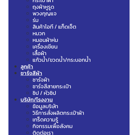
กระเป๋าผ้า
ถุงผ้าหูรูด
พวงกุญแจ
ร่ม
สินค้าไอที / แก็ดเจ็ต
หมวก
หมอนผ้าห่ม
เครื่องเขียน
เสื้อผ้า
แก้วน้ำ/ขวดน้ำ/กระบอกน้ำ
ลูกค้า
ชาร์จสีผ้า
ชาร์จผ้า
ชาร์จสีสายกระเป๋า
ซิป / หัวซิป
บริษัท/โรงงาน
ข้อมูลบริษัท
วิธีการสั่งผลิตกระเป๋าผ้า
เกร็ดความรู้
กิจกรรมเพื่อสังคม
ติดต่อเรา