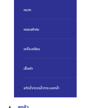
หมวก
หมอนผ้าห่ม
เครื่องเขียน
เสื้อผ้า
แก้วน้ำ/ขวดน้ำ/กระบอกน้ำ
ลูกค้า