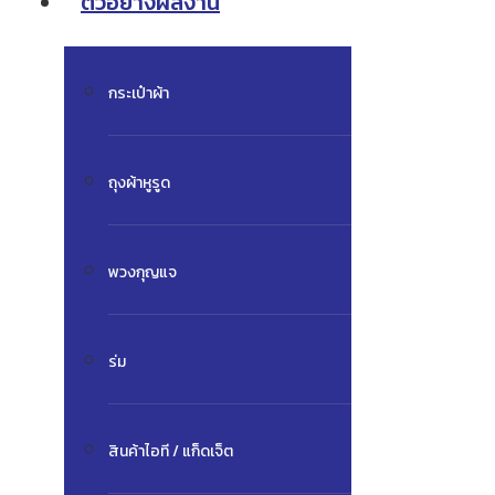
ตัวอย่างผลงาน
กระเป๋าผ้า
ถุงผ้าหูรูด
พวงกุญแจ
ร่ม
สินค้าไอที / แก็ดเจ็ต