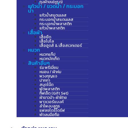
ถุงผ้าขน(หูรูด)
แก้วน้ำ / ขวดน้ำ / กระบอก
น้ำ
แก้วน้ำสแตนเลส
กระบอกน้ำสแตนเลส
กระบอกน้ำพลาสติก
แก้วน้ำพลาสติก
เสื้อผ้า
เสื้อยืด
เสื้อโปโล
เสื้อฮูดส์ & เสื้อสเวทเตอร์
หมวก
หมวกแก๊ป
หมวกบัคเก็ต
สินค้าอื่นๆ
ร่ม พรีเมี่ยม
หมอน / ผ้าห่ม
พวงกุญแจ
ปากกา
สมุดโน๊ต
พัดพลาสติก
กิ๊ฟเซ็ต (Gift Set)
ผ้าขาวม้า-ผ้าฝ้าย
พาวเวอร์แบงค์
ลำโพงบลูทูธ
แฟลชไดร์ไดร์ฟ
พัดลมมือถือ