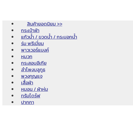
สินค้ายอดนิยม >>
กระเป๋าผ้า
แก้วน้ำ / ขวดน้ำ / กระบอกน้ำ
ร่ม พรีเมี่ยม
พาวเวอร์แบงค์
หมวก
กระสอบอีเกีย
ลำโพงบลูทูธ
พวงกุญแจ
เสื้อผ้า
หมอน / ผ้าห่ม
ทรัมไดร์ฟ
ปากกา