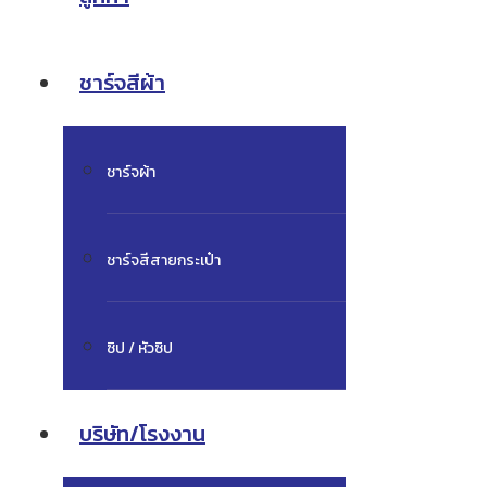
ชาร์จสีผ้า
ชาร์จผ้า
ชาร์จสีสายกระเป๋า
ซิป / หัวซิป
บริษัท/โรงงาน