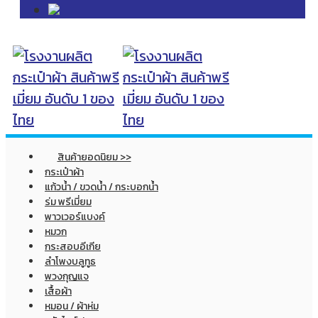
สินค้ายอดนิยม >>
กระเป๋าผ้า
แก้วน้ำ / ขวดน้ำ / กระบอกน้ำ
ร่ม พรีเมี่ยม
พาวเวอร์แบงค์
หมวก
กระสอบอีเกีย
ลำโพงบลูทูธ
พวงกุญแจ
เสื้อผ้า
หมอน / ผ้าห่ม