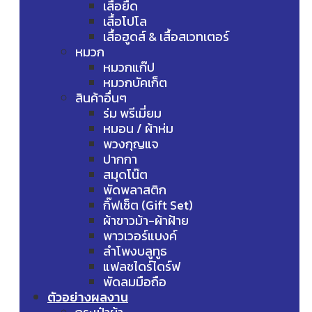
เสื้อยืด
เสื้อโปโล
เสื้อฮูดส์ & เสื้อสเวทเตอร์
หมวก
หมวกแก๊ป
หมวกบัคเก็ต
สินค้าอื่นๆ
ร่ม พรีเมี่ยม
หมอน / ผ้าห่ม
พวงกุญแจ
ปากกา
สมุดโน๊ต
พัดพลาสติก
กิ๊ฟเซ็ต (Gift Set)
ผ้าขาวม้า-ผ้าฝ้าย
พาวเวอร์แบงค์
ลำโพงบลูทูธ
แฟลชไดร์ไดร์ฟ
พัดลมมือถือ
ตัวอย่างผลงาน