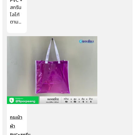
PVC +
สกรีน
โลโก้
ตาม…
กระเป๋า
ผ้า
PVC+สกรีน