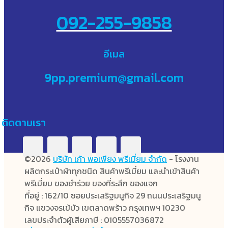
092-255-9858
อีเมล
9pp.premium@gmail.com
ติดตามเรา
©2026
บริษัท เก้า พอเพียง พรีเมี่ยม จำกัด
- โรงงาน
ผลิตกระเป๋าผ้าทุกชนิด สินค้าพรีเมี่ยม และนำเข้าสินค้า
พรีเมี่ยม ของชำร่วย ของที่ระลึก ของแจก
ที่อยู่ : 162/10 ซอยประเสริฐมนูกิจ 29 ถนนประเสริฐมนู
กิจ แขวงจรเข้บัว เขตลาดพร้าว กรุงเทพฯ 10230
เลขประจำตัวผู้เสียภาษี : 0105557036872