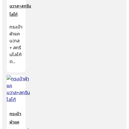
นวาส+สกรีน
โลโก้
กระเป๋า
ผ้าแค
นวาส
+ สกรี
นโลโก้
ต…
กระเป๋า
ผ้าแค