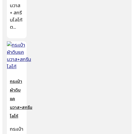
นวาส
+ สกรี
นโลโก้
ต…
กระเป๋า
ผ้าดิบ
แค
นวาส+สกรีน
โลโก้
กระเป๋า