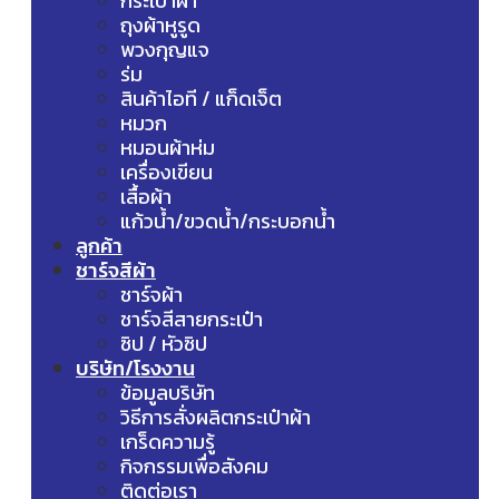
กระเป๋าผ้า
ถุงผ้าหูรูด
พวงกุญแจ
ร่ม
สินค้าไอที / แก็ดเจ็ต
หมวก
หมอนผ้าห่ม
เครื่องเขียน
เสื้อผ้า
แก้วน้ำ/ขวดน้ำ/กระบอกน้ำ
ลูกค้า
ชาร์จสีผ้า
ชาร์จผ้า
ชาร์จสีสายกระเป๋า
ซิป / หัวซิป
บริษัท/โรงงาน
ข้อมูลบริษัท
วิธีการสั่งผลิตกระเป๋าผ้า
เกร็ดความรู้
กิจกรรมเพื่อสังคม
ติดต่อเรา