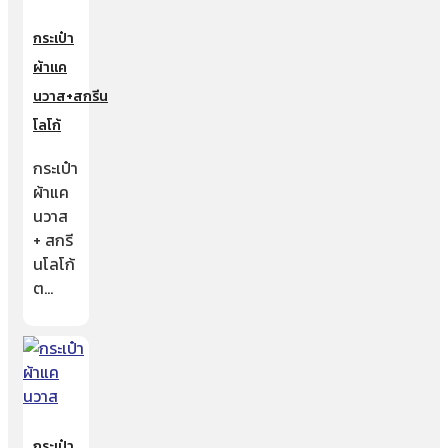
กระเป๋า
ผ้าแค
นวาส+สกรีน
โลโก้
กระเป๋า
ผ้าแค
นวาส
+ สกรี
นโลโก้
ต…
กระเป๋า