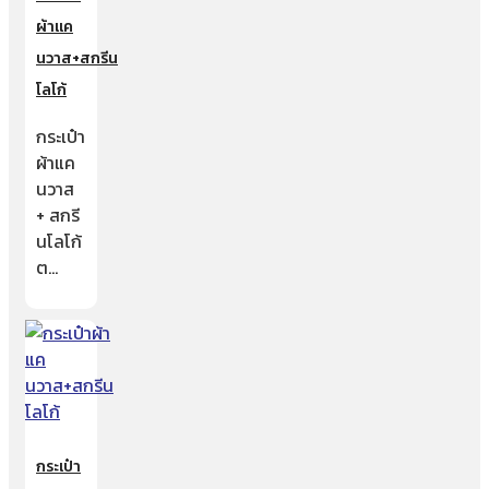
ผ้าแค
นวาส+สกรีน
โลโก้
กระเป๋า
ผ้าแค
นวาส
+ สกรี
นโลโก้
ต…
กระเป๋า