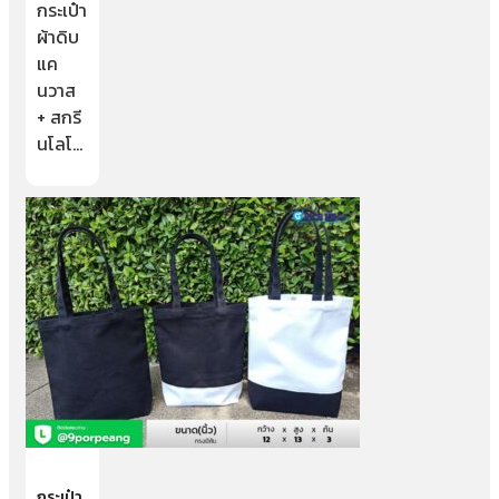
กระเป๋า
ผ้าดิบ
แค
นวาส
+ สกรี
นโลโ…
กระเป๋า