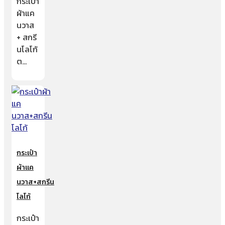
กระเป๋า
ผ้าแค
นวาส
+ สกรี
นโลโก้
ต…
กระเป๋า
ผ้าแค
นวาส+สกรีน
โลโก้
กระเป๋า