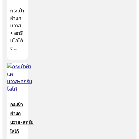
กระเป๋า
ผ้าแค
นวาส
+ สกรี
นโลโก้
ต…
กระเป๋า
ผ้าแค
นวาส+สกรีน
โลโก้