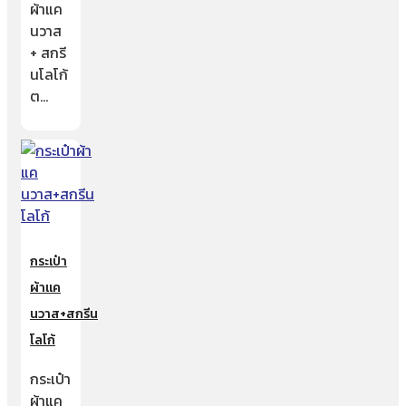
ผ้าแค
นวาส
+ สกรี
นโลโก้
ต…
กระเป๋า
ผ้าแค
นวาส+สกรีน
โลโก้
กระเป๋า
ผ้าแค