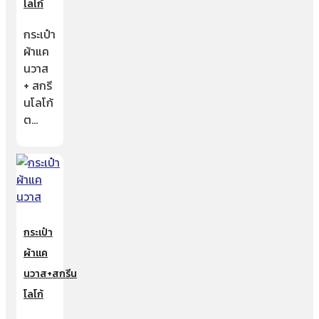
โลโก้
กระเป๋า
ผ้าแค
นวาส
+ สกรี
นโลโก้
ต…
กระเป๋า
ผ้าแค
นวาส+สกรีน
โลโก้