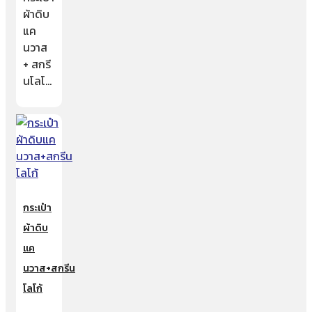
ผ้าดิบ
แค
นวาส
+ สกรี
นโลโ…
กระเป๋า
ผ้าดิบ
แค
นวาส+สกรีน
โลโก้