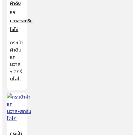
ผ้าดิบ
แค
นวาส+สกรีน
โลโก้
กระเป๋า
ผ้าดิบ
แค
นวาส
+ สกรี
นโลโ…
กระเป๋า