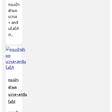
กระเป๋า
ผ้าแค
นวาส
+ สกรี
นโลโก้
ต…
กระเป๋า
ผ้าแค
นวาส+สกรีน
โลโก้