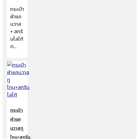
กระเป๋า
ผ้าแค
นวาส
+ สกรี
นโลโก้
ต…
กระเป๋า
ผ้าแค
นวาสทู
โทน+สกรีน