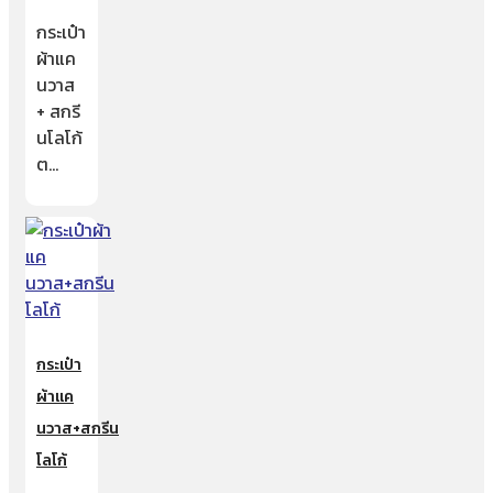
กระเป๋า
ผ้าแค
นวาส
+ สกรี
นโลโก้
ต…
กระเป๋า
ผ้าแค
นวาส+สกรีน
โลโก้