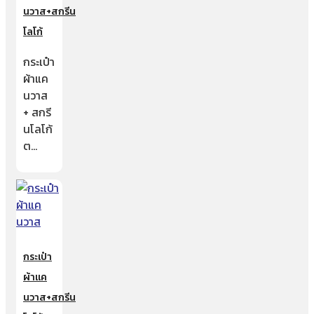
นวาส+สกรีน
โลโก้
กระเป๋า
ผ้าแค
นวาส
+ สกรี
นโลโก้
ต…
กระเป๋า
ผ้าแค
นวาส+สกรีน