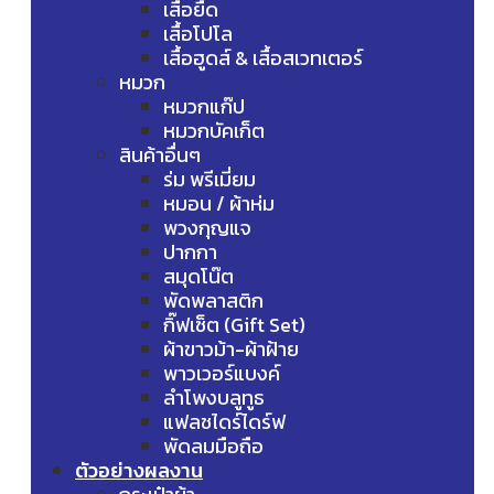
เสื้อยืด
เสื้อโปโล
เสื้อฮูดส์ & เสื้อสเวทเตอร์
หมวก
หมวกแก๊ป
หมวกบัคเก็ต
สินค้าอื่นๆ
ร่ม พรีเมี่ยม
หมอน / ผ้าห่ม
พวงกุญแจ
ปากกา
สมุดโน๊ต
พัดพลาสติก
กิ๊ฟเซ็ต (Gift Set)
ผ้าขาวม้า-ผ้าฝ้าย
พาวเวอร์แบงค์
ลำโพงบลูทูธ
แฟลชไดร์ไดร์ฟ
พัดลมมือถือ
ตัวอย่างผลงาน