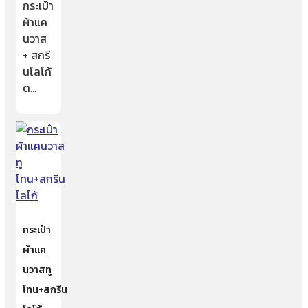
กระเป๋า
ผ้าแค
นวาส
+ สกรี
นโลโก้
ต…
กระเป๋า
ผ้าแค
นวาสทู
โทน+สกรีน