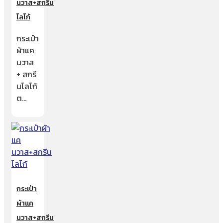
นวาส+สกรีน
โลโก้
กระเป๋า
ผ้าแค
นวาส
+ สกรี
นโลโก้
ต…
กระเป๋า
ผ้าแค
นวาส+สกรีน