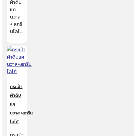
ผ้าดิบ
แค
นวาส
+ สกรี
นโลโ…
กระเป๋า
ผ้าดิบ
แค
นวาส+สกรีน
โลโก้
กระเป๋า