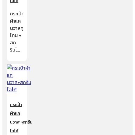
โลโก้
กระเป๋า
ผ้าแค
นวาสทู
โทน +
สก
รีนโ…
กระเป๋า
ผ้าแค
นวาส+สกรีน
โลโก้