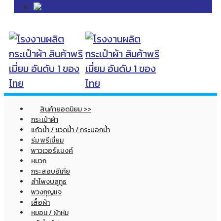
สินค้ายอดนิยม >>
กระเป๋าผ้า
แก้วน้ำ / ขวดน้ำ / กระบอกน้ำ
ร่ม พรีเมี่ยม
พาวเวอร์แบงค์
หมวก
กระสอบอีเกีย
ลำโพงบลูทูธ
พวงกุญแจ
เสื้อผ้า
หมอน / ผ้าห่ม