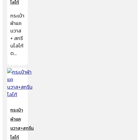
โลโก้
กระเป๋า
ผ้าแค
นวาส
+ สกรี
นโลโก้
ต…
กระเป๋า
ผ้าแค
นวาส+สกรีน
โลโก้