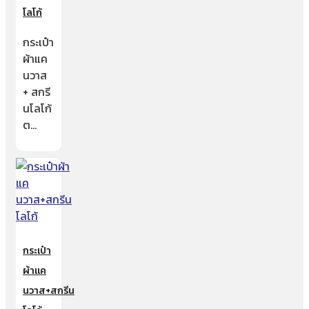
โลโก้
กระเป๋า
ผ้าแค
นวาส
+ สกรี
นโลโก้
ต…
กระเป๋า
ผ้าแค
นวาส+สกรีน