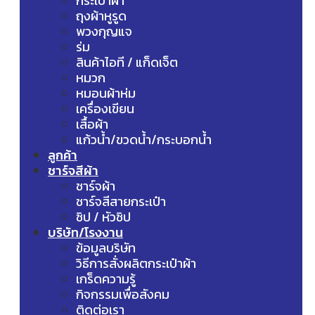
กระเป๋าผ้า
ถุงผ้าหูรูด
พวงกุญแจ
ร่ม
สินค้าไอที / แก็ดเจ็ต
หมวก
หมอนผ้าห่ม
เครื่องเขียน
เสื้อผ้า
แก้วน้ำ/ขวดน้ำ/กระบอกน้ำ
ลูกค้า
ชาร์จสีผ้า
ชาร์จผ้า
ชาร์จสีสายกระเป๋า
ซิป / หัวซิป
บริษัท/โรงงาน
ข้อมูลบริษัท
วิธีการสั่งผลิตกระเป๋าผ้า
เกร็ดความรู้
กิจกรรมเพื่อสังคม
ติดต่อเรา