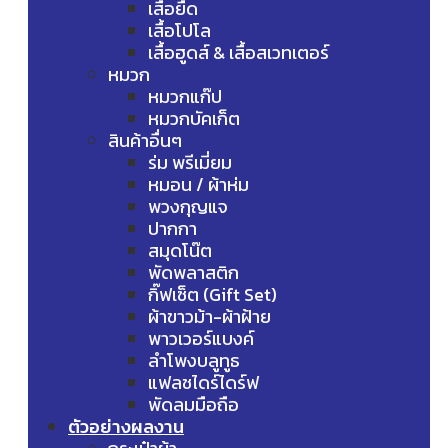
เสื้อยืด
เสื้อโปโล
เสื้อฮูดส์ & เสื้อสเวทเตอร์
หมวก
หมวกแก๊ป
หมวกบัคเก็ต
สินค้าอื่นๆ
ร่ม พรีเมี่ยม
หมอน / ผ้าห่ม
พวงกุญแจ
ปากกา
สมุดโน๊ต
พัดพลาสติก
กิ๊ฟเซ็ต (Gift Set)
ผ้าขาวม้า-ผ้าฝ้าย
พาวเวอร์แบงค์
ลำโพงบลูทูธ
แฟลชไดร์ไดร์ฟ
พัดลมมือถือ
ตัวอย่างผลงาน