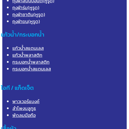
ถุงผ้าสปันบอนด์(หูรูด)
ถุงผ้าร่ม(หูรูด)
ถุงผ้าซาติน(หูรูด)
ถุงผ้าขน(หูรูด)
แก้วน้ำ/กระบอกน้ำ
แก้วน้ำสแตนเลส
แก้วน้ำพลาสติก
กระบอกน้ำพลาสติก
กระบอกน้ำสแตนเลส
ไอที / แก็ดเจ็ต
พาวเวอร์แบงค์
ลำโพงบลูทูธ
พัดลมมือถือ
เสื้อผ้า