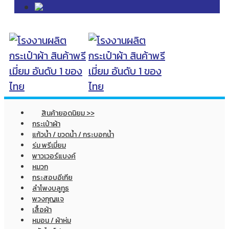
สินค้ายอดนิยม >>
กระเป๋าผ้า
แก้วน้ำ / ขวดน้ำ / กระบอกน้ำ
ร่ม พรีเมี่ยม
พาวเวอร์แบงค์
หมวก
กระสอบอีเกีย
ลำโพงบลูทูธ
พวงกุญแจ
เสื้อผ้า
หมอน / ผ้าห่ม