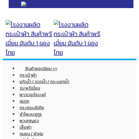
สินค้ายอดนิยม >>
กระเป๋าผ้า
แก้วน้ำ / ขวดน้ำ / กระบอกน้ำ
ร่ม พรีเมี่ยม
พาวเวอร์แบงค์
หมวก
กระสอบอีเกีย
ลำโพงบลูทูธ
พวงกุญแจ
เสื้อผ้า
หมอน / ผ้าห่ม