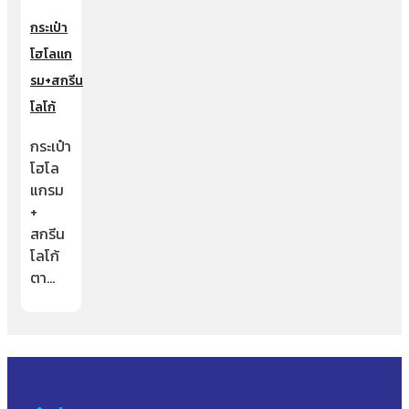
กระเป๋า
โฮโลแก
รม+สกรีน
โลโก้
กระเป๋า
โฮโล
แกรม
+
สกรีน
โลโก้
ตา…