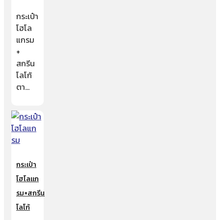
กระเป๋า
โฮโล
แกรม
+
สกรีน
โลโก้
ตา…
กระเป๋า
โฮโลแก
รม+สกรีน
โลโก้