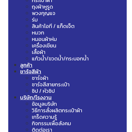
กระเป๋าผ้า
ถุงผ้าหูรูด
พวงกุญแจ
ร่ม
สินค้าไอที / แก็ดเจ็ต
หมวก
หมอนผ้าห่ม
เครื่องเขียน
เสื้อผ้า
แก้วน้ำ/ขวดน้ำ/กระบอกน้ำ
ลูกค้า
ชาร์จสีผ้า
ชาร์จผ้า
ชาร์จสีสายกระเป๋า
ซิป / หัวซิป
บริษัท/โรงงาน
ข้อมูลบริษัท
วิธีการสั่งผลิตกระเป๋าผ้า
เกร็ดความรู้
กิจกรรมเพื่อสังคม
ติดต่อเรา