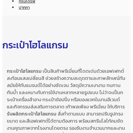
ทรัมไดร์ฟ
ปากกา
กระเป๋าโฮโลแกรม
กระเป๋าโฮโลแกรม
เป็นสินค้าพรีเมี่ยมที่โดดเด่นด้วยเอฟเฟกต์
สะท้อนแสงเปลี่ยนสี ช่วยสร้างความสะดุดตาและภาพลักษณ์ทัน
สมัยให้กับแบรนด์ได้อย่างชัดเจน วัสดุมีความเงางาม ทนทาน
กันน้ำ และเหมาะกับการใช้งานหลากหลายรูปแบบ ไม่ว่าจะเป็นก
ระเป๋าเครื่องสำอาง กระเป๋าช้อปปิ้ง หรือของแจกในงานอีเวนต์
และกิจกรรมส่งเสริมการตลาด
เก้าพอเพียง พรีเมี่ยม
ให้บริการ
รับผลิตกระเป๋าโฮโลแกรม
สั่งทำตามแบบ สามารถปรับรูปทรง
ขนาด และสีเอฟเฟกต์ได้ตามต้องการ พร้อมสกรีนโลโก้คมชัด
งานคุณภาพจากโรงงานโดยตรง รองรับงานจำนวนมากและงาน