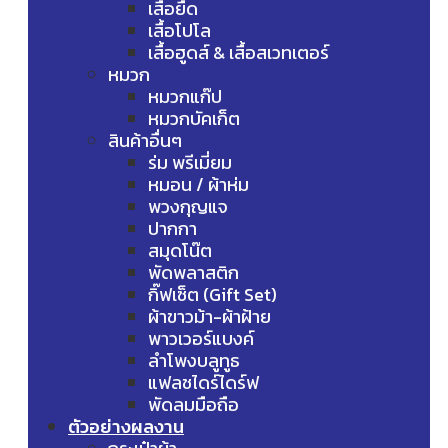
เสื้อยืด
เสื้อโปโล
เสื้อฮูดส์ & เสื้อสเวทเตอร์
หมวก
หมวกแก๊ป
หมวกบัคเก็ต
สินค้าอื่นๆ
ร่ม พรีเมี่ยม
หมอน / ผ้าห่ม
พวงกุญแจ
ปากกา
สมุดโน๊ต
พัดพลาสติก
กิ๊ฟเซ็ต (Gift Set)
ผ้าขาวม้า-ผ้าฝ้าย
พาวเวอร์แบงค์
ลำโพงบลูทูธ
แฟลชไดร์ไดร์ฟ
พัดลมมือถือ
ตัวอย่างผลงาน