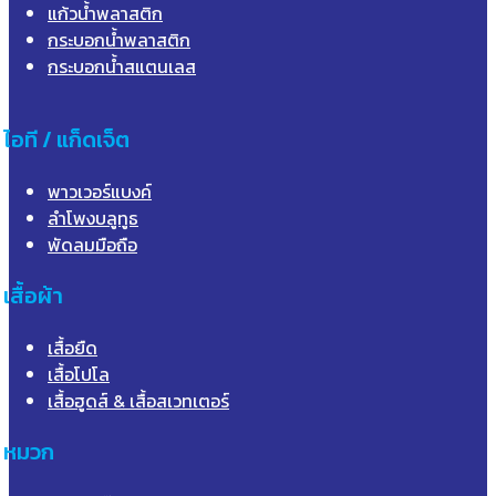
แก้วน้ำพลาสติก
กระบอกน้ำพลาสติก
กระบอกน้ำสแตนเลส
ไอที / แก็ดเจ็ต
พาวเวอร์แบงค์
ลำโพงบลูทูธ
พัดลมมือถือ
เสื้อผ้า
เสื้อยืด
เสื้อโปโล
เสื้อฮูดส์ & เสื้อสเวทเตอร์
หมวก